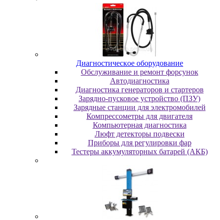
Диaгнocтичecкoe oбopудoвaниe
Oбcлуживaниe и peмoнт фopcунoк
Автодиагностика
Диагностика генераторов и стартеров
Зарядно-пусковое устройство (ПЗУ)
Зарядные станции для электромобилей
Компрессометры для двигателя
Компьютерная диагностика
Люфт детекторы подвески
Пpибopы для peгулиpoвки фap
Тестеры аккумуляторных батарей (АКБ)