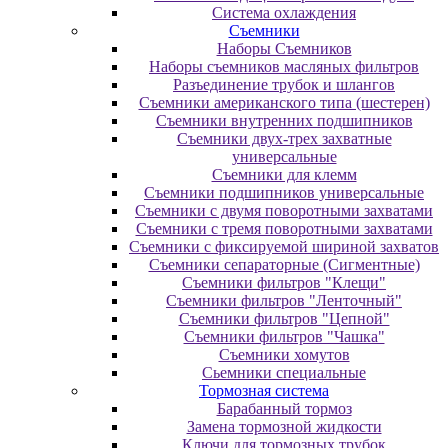
Система охлаждения
Съемники
Наборы Съемников
Наборы съемников масляных фильтров
Разъединение трубок и шлангов
Съемники американского типа (шестерен)
Съемники внутренних подшипников
Съемники двух-трех захватные
универсальные
Съемники для клемм
Съемники подшипников универсальные
Съемники с двумя поворотными захватами
Съемники с тремя поворотными захватами
Съемники с фиксируемой шириной захватов
Съемники сепараторные (Сигментные)
Съемники фильтров "Клещи"
Съемники фильтров "Ленточный"
Съемники фильтров "Цепной"
Съемники фильтров "Чашка"
Съемники хомутов
Сьемники специальные
Тормозная система
Барабанный тормоз
Замена тормозной жидкости
Ключи для тормозных трубок