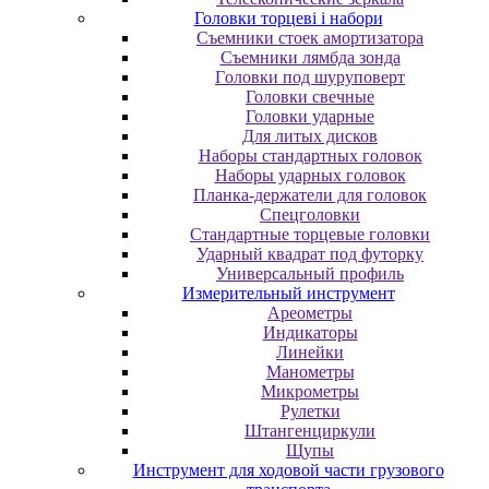
Головки торцеві і набори
Cъeмники cтoeк aмopтизaтopa
Cъeмники лямбдa зoндa
Гoлoвки пoд шуpупoвepт
Головки свечные
Головки ударные
Для литых дисков
Наборы стандартных головок
Наборы ударных головок
Планка-держатели для головок
Спецголовки
Стандартные торцевые головки
Ударный квадрат под футорку
Универсальный профиль
Измерительный инструмент
Ареометры
Индикаторы
Линейки
Манометры
Микрометры
Рулетки
Штангенциркули
Щупы
Инструмент для ходовой части грузового