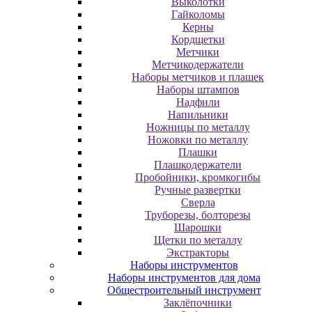
Выколотки
Гайколомы
Керны
Кордщетки
Метчики
Метчикодержатели
Наборы метчиков и плашек
Наборы штампов
Надфили
Напильники
Ножницы по металлу
Ножовки по металлу
Плашки
Плашкодержатели
Пробойники, кромкогибы
Ручные развертки
Сверла
Труборезы, болторезы
Шарошки
Щетки по металлу
Экcтpaктopы
Наборы инструментов
Наборы инструментов для дома
Общестроительный инструмент
Заклёпочники