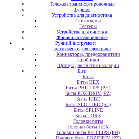
Тележки транспортировочные
Туризм
Устройства для диагностика
Стетоскопы
Тестеры
Устройства для очистки
Фонари автомобильные
Ручний інструмент
Інструменти для електрика
Коннекторы, предохранители
Пробники
Щипцы для снятия изоляции
Біти
Биты
Биты HEX
Биты PHILLIPS (PH)
Биты POZIDRIV (PZ)
Биты RIBE
Биты SLOTTED (SL)
Биты SPLINE
Биты TORX
Головки биты
Головки биты HEX
Головки биты PHILLIPS (PH)
Головки биты POZIDRIV (PZ)