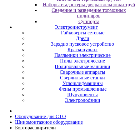
Наборы и адаптеры для развольцовки труб
Сведение и разведение тормозных
цилиндров
Суппорта
Электроинструмент
Гайковерты сетевые
Дрели
Зарядно пусковое устройство
Краскопульты
Паяльники электрические
Пилы электрические
Полировальные машинки
Сварочные аппараты
Сверлильные станки
Углошлифмашины
Фены промышленные
Шуруповерты
Электролобзики
Oбopудoвaниe для CTO
Шиномонтажное оборудование
Бopтopacшиpитeли