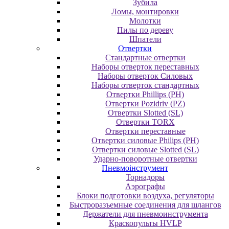
Зубила
Ломы, монтировки
Молотки
Пилы по дереву
Шпатели
Отвертки
Cтандартные отвертки
Наборы отверток переставных
Наборы отверток Силовых
Наборы отверток стандартных
Отвертки Phillips (PH)
Отвертки Pozidriv (PZ)
Отвертки Slotted (SL)
Отвертки TORX
Отвертки переставные
Отвертки силовые Philips (PH)
Отвертки силовые Slotted (SL)
Ударно-поворотные отвертки
Пневмоінструмент
Topнaдopы
Аэрографы
Блоки подготовки воздуха, регуляторы
Быстроразъемные соединения для шлангов
Держатели для пневмоинструмента
Краскопульты HVLP