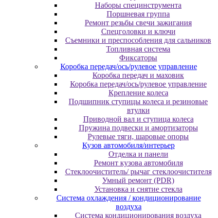
Наборы специнструмента
Поршневая группа
Ремонт резьбы свечи зажигания
Спецголовки и ключи
Съемники и преспособления для сальников
Топливная система
Фиксаторы
Коробка передач/ось/рулевое управление
Коробка передач и маховик
Коробка передач/ось/рулевое управление
Крепление колеса
Подшипник ступицы колеса и резиновые
втулки
Приводной вал и ступица колеса
Пружина подвески и амортизаторы
Рулевые тяги, шаровые опоры
Кузов автомобиля/интерьер
Отделка и панели
Ремонт кузова автомобиля
Стеклоочиститель/ рычаг стеклоочистителя
Умный ремонт (PDR)
Установка и снятие стекла
Система охлаждения / кондиционирование
воздуха
Система кондиционирования воздуха