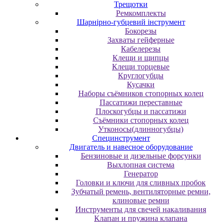
Трещотки
Ремкомплекты
Шарнірно-губцевий інструмент
Бокорезы
Захваты гейферные
Кабелерезы
Клещи и щипцы
Клещи торцевые
Круглогубцы
Кусачки
Наборы съёмников стопорных колец
Пассатижи переставные
Плоскогубцы и пассатижи
Съёмники стопорных колец
Утконосы(длинногубцы)
Специнструмент
Двигатель и навесное оборудование
Бензиновые и дизельные форсунки
Выхлопная система
Генератор
Головки и ключи для сливных пробок
Зубчатый ремень, вентиляторные ремни,
клиновые ремни
Инструменты для свечей накаливания
Клапан и пружина клапана