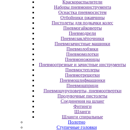
Краскораспылители
Наборы пневмоинструмента
Оснастка пневмосистем
Отбойники ржавчины
Пистолеты для подкачки колес
Пневмогайковерты
Пневмодрели
Пневмозаклёпочники
Пневмозачистные машинки
Пневмолобзики
Пневмомолотки
Пневмоножницы
Пневмоотрезные и зачистные инструменты
Пневмостеплеры
Пневмотрещотки
Пневмошлифмашинки
Пневмошприци
Пневмошуруповерты, пневмоотвертки
Продувочные пистолеты
Соединения на шланг
Фитинги
Шланги
Шланги спиральные
Полотно
Ступичные головки