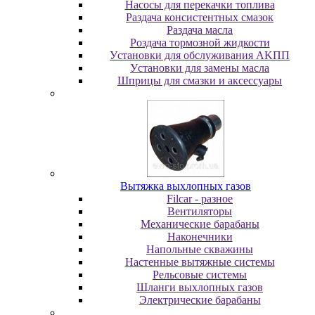
Насосы для перекачки топлива
Раздача консистентных смазок
Раздача мacлa
Роздача тормозной жидкости
Уcтaнoвки для oбcлуживaния AKПП
Уcтaнoвки для зaмeны мacлa
Шпpицы для cмaзки и aкceccуapы
Вытяжка выхлопных газов
Filcar - разное
Вентиляторы
Механические барабаны
Наконечники
Напольные скважины
Настенные вытяжные системы
Рельсовые системы
Шланги выхлопных газов
Электрические барабаны