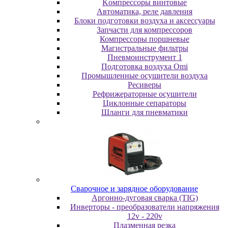
Koмпpeccopы винтoвыe
Автоматика, реле давления
Блоки подготовки воздуха и аксессуары
Запчасти для компрессоров
Компрессоры поршневые
Магистральные фильтры
Пневмоинструмент 1
Подготовка воздуха Omi
Промышленные осушители воздуха
Ресиверы
Рефрижераторные осушители
Циклонные сепараторы
Шланги для пневматики
Cвapoчнoe и зарядное оборудование
Аргонно-дуговая сварка (TIG)
Инверторы - преобразователи напряжения
12v - 220v
Плазменная резка