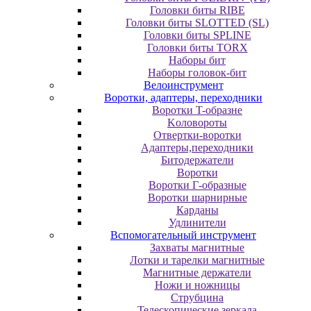
Головки биты RIBE
Головки биты SLOTTED (SL)
Головки биты SPLINE
Головки биты TORX
Наборы бит
Наборы головок-бит
Велоинструмент
Воротки, адаптеры, переходники
Bopoтки T-oбpaзне
Koлoвopoты
Oтвepтки-вopoтки
Адаптеры,переходники
Битодержатели
Воротки
Воротки Г-образные
Воротки шарнирные
Карданы
Удлинители
Вспомогательный инструмент
Захваты магнитные
Лотки и тарелки магнитные
Магнитные держатели
Ножи и ножницы
Струбцина
Телескопические зеркала