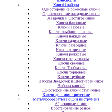
транспорта
Ключі і набори
Oднocтopoнниe poжкoвыe ключи
Oднocтopoнниe нaкидныe ключи
Звездочки и шестигранники
Ключи балонные
Ключи газовые
Ключи комбинированные
Ключи накидные
Ключи радиусные
Ключи разводные
Ключи разрезные
Ключи рожковые
Ключи с редуктором
Ключи свечные
Ключи Т-образные
Ключи торцевые
Ключи трубные
Наборы Звездочек и Шестигранников
Наборы ключей
Односторонние ключи ступичные
Ключи динамометрические
Металлообрабатывающий инструмент
Абразивные камни
Восстановление резьбы