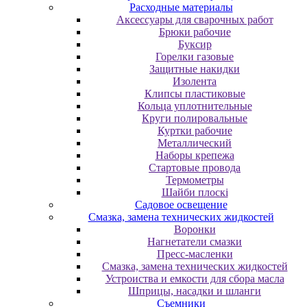
Расходные материалы
Аксессуары для сварочных работ
Брюки рабочие
Буксир
Горелки газовые
Защитные накидки
Изолента
Клипсы пластиковые
Кольца уплотнительные
Круги полировальные
Куртки рабочие
Металлический
Наборы крепежа
Стартовые провода
Термометры
Шайби плоскі
Садовое освещение
Смазка, замена технических жидкостей
Воронки
Нагнетатели смазки
Пресс-масленки
Смазка, замена технических жидкостей
Устроиства и емкости для сбора масла
Шприцы, насадки и шланги
Съемники