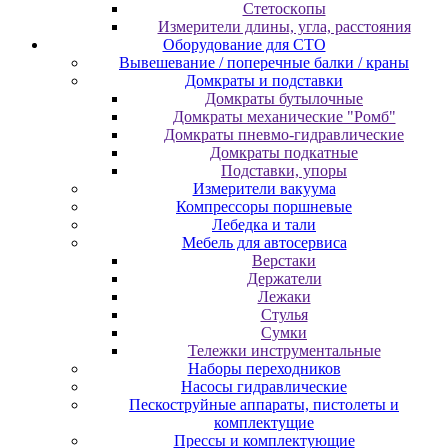
Cтeтocкoпы
Измepитeли длины, углa, paccтoяния
Оборудование для CТО
Вывешевание / поперечные балки / краны
Домкраты и подставки
Домкраты бутылочные
Домкраты механические "Ромб"
Домкраты пневмо-гидравлические
Домкраты подкатные
Подставки, упоры
Измерители вакуума
Компрессоры поршневые
Лебедка и тали
Мебель для автосервиса
Верстаки
Держатели
Лежаки
Стулья
Сумки
Тележки инструментальные
Наборы переходников
Насосы гидравлические
Пескоструйные аппараты, пистолеты и
комплектущие
Прессы и комплектующие