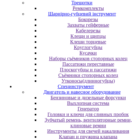
Трещотки
Ремкомплекты
Шарнірно-губцевий інструмент
Бокорезы
Захваты гейферные
Кабелерезы
Клещи и щипцы
Клещи торцевые
Круглогубцы
Кусачки
Наборы съёмников стопорных колец
Пассатижи переставные
Плоскогубцы и пассатижи
Съёмники стопорных колец
Утконосы(длинногубцы)
Специнструмент
Двигатель и навесное оборудование
Бензиновые и дизельные форсунки
Выхлопная система
Генератор
Головки и ключи для сливных пробок
Зубчатый ремень, вентиляторные ремни,
клиновые ремни
Инструменты для свечей накаливания
Клапан и пружина клапана