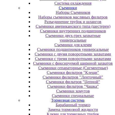
Система охлаждения
Съемники
Наборы Съемников
Наборы съемников масляных фильтров
Разъединение трубок и шлангов
Съемники американского типа (шестерен)
Съемники внутренних подшипников
Съемники двух-трех захватные
универсальные
Съемники для клемм
Съемники подшипников универсальные
Съемники с двумя поворотными захватами
Съемники с тремя поворотными захватами
Съемники с фиксируемой шириной захватов
Съемники сепараторные (Сигментные)
Съемники фильтров "Клещи"
Съемники фильтров "Ленточный"
Съемники фильтров "Цепной"
Съемники фильтров "Чашка"
Съемники хомутов
Сьемники специальные
Тормозная система
Барабанный тормоз
Замена тормозной жидкости
Ключи для тормозных трубок