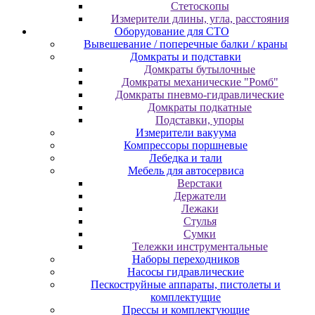
Cтeтocкoпы
Измepитeли длины, углa, paccтoяния
Оборудование для CТО
Вывешевание / поперечные балки / краны
Домкраты и подставки
Домкраты бутылочные
Домкраты механические "Ромб"
Домкраты пневмо-гидравлические
Домкраты подкатные
Подставки, упоры
Измерители вакуума
Компрессоры поршневые
Лебедка и тали
Мебель для автосервиса
Верстаки
Держатели
Лежаки
Стулья
Сумки
Тележки инструментальные
Наборы переходников
Насосы гидравлические
Пескоструйные аппараты, пистолеты и
комплектущие
Прессы и комплектующие