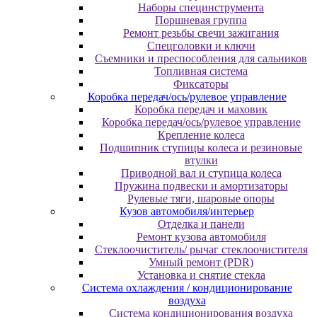
Наборы специнструмента
Поршневая группа
Ремонт резьбы свечи зажигания
Спецголовки и ключи
Съемники и преспособления для сальников
Топливная система
Фиксаторы
Коробка передач/ось/рулевое управление
Коробка передач и маховик
Коробка передач/ось/рулевое управление
Крепление колеса
Подшипник ступицы колеса и резиновые
втулки
Приводной вал и ступица колеса
Пружина подвески и амортизаторы
Рулевые тяги, шаровые опоры
Кузов автомобиля/интерьер
Отделка и панели
Ремонт кузова автомобиля
Стеклоочиститель/ рычаг стеклоочистителя
Умный ремонт (PDR)
Установка и снятие стекла
Система охлаждения / кондиционирование
воздуха
Система кондиционирования воздуха