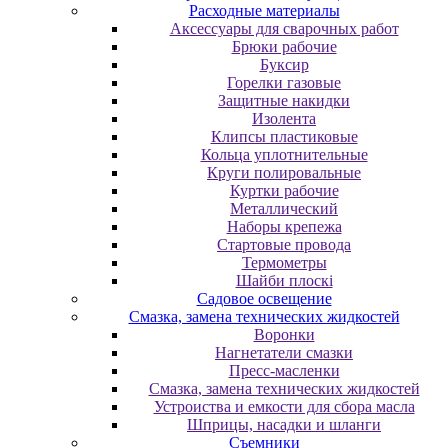
Расходные материалы
Аксессуары для сварочных работ
Брюки рабочие
Буксир
Горелки газовые
Защитные накидки
Изолента
Клипсы пластиковые
Кольца уплотнительные
Круги полировальные
Куртки рабочие
Металлический
Наборы крепежа
Стартовые провода
Термометры
Шайби плоскі
Садовое освещение
Смазка, замена технических жидкостей
Воронки
Нагнетатели смазки
Пресс-масленки
Смазка, замена технических жидкостей
Устроиства и емкости для сбора масла
Шприцы, насадки и шланги
Съемники