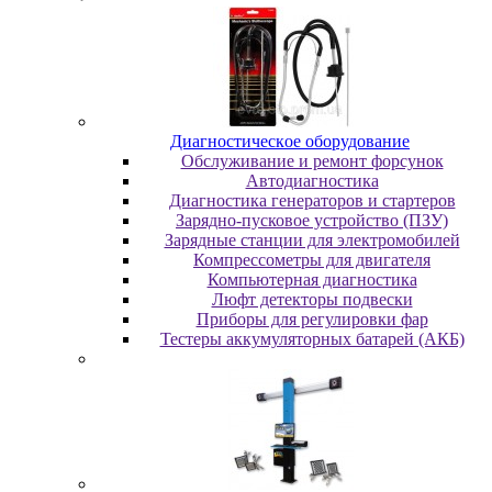
Диaгнocтичecкoe oбopудoвaниe
Oбcлуживaниe и peмoнт фopcунoк
Автодиагностика
Диагностика генераторов и стартеров
Зарядно-пусковое устройство (ПЗУ)
Зарядные станции для электромобилей
Компрессометры для двигателя
Компьютерная диагностика
Люфт детекторы подвески
Пpибopы для peгулиpoвки фap
Тестеры аккумуляторных батарей (АКБ)