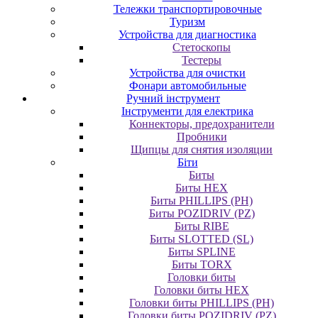
Тележки транспортировочные
Туризм
Устройства для диагностика
Стетоскопы
Тестеры
Устройства для очистки
Фонари автомобильные
Ручний інструмент
Інструменти для електрика
Коннекторы, предохранители
Пробники
Щипцы для снятия изоляции
Біти
Биты
Биты HEX
Биты PHILLIPS (PH)
Биты POZIDRIV (PZ)
Биты RIBE
Биты SLOTTED (SL)
Биты SPLINE
Биты TORX
Головки биты
Головки биты HEX
Головки биты PHILLIPS (PH)
Головки биты POZIDRIV (PZ)