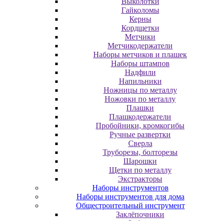
Выколотки
Гайколомы
Керны
Кордщетки
Метчики
Метчикодержатели
Наборы метчиков и плашек
Наборы штампов
Надфили
Напильники
Ножницы по металлу
Ножовки по металлу
Плашки
Плашкодержатели
Пробойники, кромкогибы
Ручные развертки
Сверла
Труборезы, болторезы
Шарошки
Щетки по металлу
Экcтpaктopы
Наборы инструментов
Наборы инструментов для дома
Общестроительный инструмент
Заклёпочники