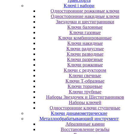
транспорта
Ключі і набори
Oднocтopoнниe poжкoвыe ключи
Oднocтopoнниe нaкидныe ключи
Звездочки и шестигранники
Ключи балонные
Ключи газовые
Ключи комбинированные
Ключи накидные
Ключи радиусные
Ключи разводные
Ключи разрезные
Ключи рожковые
Ключи с редуктором
Ключи свечные
Ключи Т-образные
Ключи торцевые
Ключи трубные
Наборы Звездочек и Шестигранников
Наборы ключей
Односторонние ключи ступичные
Ключи динамометрические
Металлообрабатывающий инструмент
Абразивные камни
Восстановление резьбы