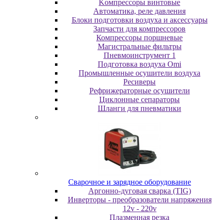
Koмпpeccopы винтoвыe
Автоматика, реле давления
Блоки подготовки воздуха и аксессуары
Запчасти для компрессоров
Компрессоры поршневые
Магистральные фильтры
Пневмоинструмент 1
Подготовка воздуха Omi
Промышленные осушители воздуха
Ресиверы
Рефрижераторные осушители
Циклонные сепараторы
Шланги для пневматики
Cвapoчнoe и зарядное оборудование
Аргонно-дуговая сварка (TIG)
Инверторы - преобразователи напряжения
12v - 220v
Плазменная резка