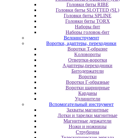
Головки биты RIBE
Головки биты SLOTTED (SL)
Головки биты SPLINE
Головки биты TORX
Наборы бит
Наборы головок-бит
Велоинструмент
Воротки, адаптеры, переходники
Bopoтки T-oбpaзне
Koлoвopoты
Oтвepтки-вopoтки
Адаптеры,переходники
Битодержатели
Воротки
Воротки Г-образные
Воротки шарнирные
Карданы
Удлинители
Вспомогательный инструмент
Захваты магнитные
Лотки и тарелки магнитные
Магнитные держатели
Ножи и ножницы
Струбцина
Телескопические зеркала