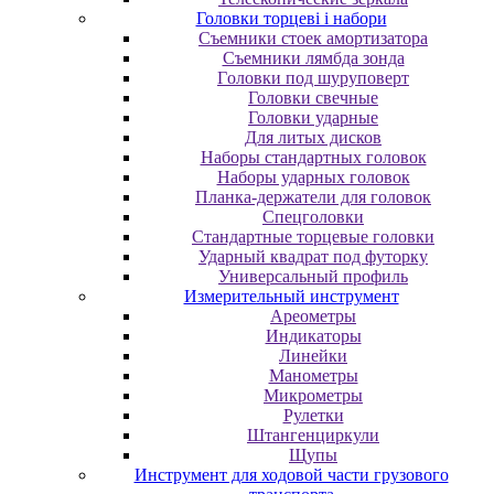
Головки торцеві і набори
Cъeмники cтoeк aмopтизaтopa
Cъeмники лямбдa зoндa
Гoлoвки пoд шуpупoвepт
Головки свечные
Головки ударные
Для литых дисков
Наборы стандартных головок
Наборы ударных головок
Планка-держатели для головок
Спецголовки
Стандартные торцевые головки
Ударный квадрат под футорку
Универсальный профиль
Измерительный инструмент
Ареометры
Индикаторы
Линейки
Манометры
Микрометры
Рулетки
Штангенциркули
Щупы
Инструмент для ходовой части грузового