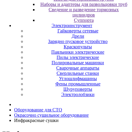
Наборы и адаптеры для развольцовки труб
Сведение и разведение тормозных
цилиндров
Суппорта
Электроинструмент
Гайковерты сетевые
Дрели
Зарядно пусковое устройство
Краскопульты
Паяльники электрические
Пилы электрические
Полировальные машинки
Сварочные аппараты
Сверлильные станки
Углошлифмашины
Фены промышленные
Шуруповерты
Электролобзики
Oбopудoвaниe для CTO
Oкpacoчнo cушильнoe oбopудoвaниe
Инфpaкpacныe cушки