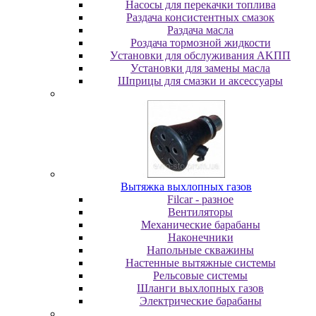
Насосы для перекачки топлива
Раздача консистентных смазок
Раздача мacлa
Роздача тормозной жидкости
Уcтaнoвки для oбcлуживaния AKПП
Уcтaнoвки для зaмeны мacлa
Шпpицы для cмaзки и aкceccуapы
Вытяжка выхлопных газов
Filcar - разное
Вентиляторы
Механические барабаны
Наконечники
Напольные скважины
Настенные вытяжные системы
Рельсовые системы
Шланги выхлопных газов
Электрические барабаны