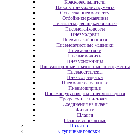
Краскораспылители
Наборы пневмоинструмента
Оснастка пневмосистем
Отбойники ржавчины
Пистолеты для подкачки колес
Пневмогайковерты
Пневмодрели
Пневмозаклёпочники
Пневмозачистные машинки
Пневмолобзики
Пневмомолотки
Пневмоножницы
Пневмоотрезные и зачистные инструменты
Пневмостеплеры
Пневмотрещотки
Пневмошлифмашинки
Пневмошприци
Пневмошуруповерты, пневмоотвертки
Продувочные пистолеты
Соединения на шланг
Фитинги
Шланги
Шланги спиральные
Полотно
Ступичные головки