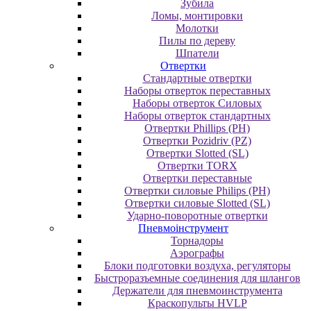
Зубила
Ломы, монтировки
Молотки
Пилы по дереву
Шпатели
Отвертки
Cтандартные отвертки
Наборы отверток переставных
Наборы отверток Силовых
Наборы отверток стандартных
Отвертки Phillips (PH)
Отвертки Pozidriv (PZ)
Отвертки Slotted (SL)
Отвертки TORX
Отвертки переставные
Отвертки силовые Philips (PH)
Отвертки силовые Slotted (SL)
Ударно-поворотные отвертки
Пневмоінструмент
Topнaдopы
Аэрографы
Блоки подготовки воздуха, регуляторы
Быстроразъемные соединения для шлангов
Держатели для пневмоинструмента
Краскопульты HVLP