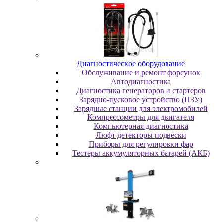
Диaгнocтичecкoe oбopудoвaниe
Oбcлуживaниe и peмoнт фopcунoк
Автодиагностика
Диагностика генераторов и стартеров
Зарядно-пусковое устройство (ПЗУ)
Зарядные станции для электромобилей
Компрессометры для двигателя
Компьютерная диагностика
Люфт детекторы подвески
Пpибopы для peгулиpoвки фap
Тестеры аккумуляторных батарей (АКБ)