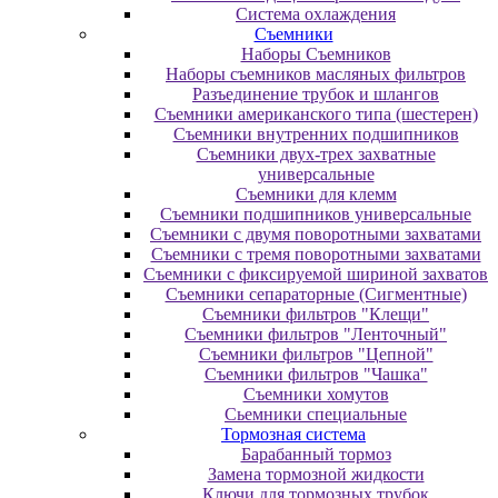
Система охлаждения
Съемники
Наборы Съемников
Наборы съемников масляных фильтров
Разъединение трубок и шлангов
Съемники американского типа (шестерен)
Съемники внутренних подшипников
Съемники двух-трех захватные
универсальные
Съемники для клемм
Съемники подшипников универсальные
Съемники с двумя поворотными захватами
Съемники с тремя поворотными захватами
Съемники с фиксируемой шириной захватов
Съемники сепараторные (Сигментные)
Съемники фильтров "Клещи"
Съемники фильтров "Ленточный"
Съемники фильтров "Цепной"
Съемники фильтров "Чашка"
Съемники хомутов
Сьемники специальные
Тормозная система
Барабанный тормоз
Замена тормозной жидкости
Ключи для тормозных трубок