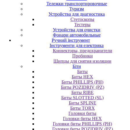
Тележки транспортировочные
Туризм
Устройства для диагностика
Стетоскопы
Тестеры
Устройства для очистки
Фонари автомобильные
Ручний інструмент
Інструменти для електрика
Коннекторы, предохранители
Пробники
Щипцы для снятия изоляции
Біти
Биты
Биты HEX
Биты PHILLIPS (PH)
Биты POZIDRIV (PZ)
Биты RIBE
Биты SLOTTED (SL)
Биты SPLINE
Биты TORX
Головки биты
Головки биты HEX
Головки биты PHILLIPS (PH)
Головки биты POZIDRIV (PZ)