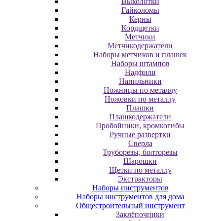
Выколотки
Гайколомы
Керны
Кордщетки
Метчики
Метчикодержатели
Наборы метчиков и плашек
Наборы штампов
Надфили
Напильники
Ножницы по металлу
Ножовки по металлу
Плашки
Плашкодержатели
Пробойники, кромкогибы
Ручные развертки
Сверла
Труборезы, болторезы
Шарошки
Щетки по металлу
Экcтpaктopы
Наборы инструментов
Наборы инструментов для дома
Общестроительный инструмент
Заклёпочники