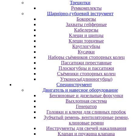
Трещотки
Ремкомплекты
Шарнірно-губцевий інструмент
Бокорезы
Захваты гейферные
Кабелерезы
Клещи и щипцы
Клещи торцевые
Круглогубцы
Кусачки
Наборы съёмников стопорных колец
Пассатижи переставные
Плоскогубцы и пассатижи
Съёмники стопорных колец
Утконосы(длинногубцы)
Специнструмент
Двигатель и навесное оборудование
Бензиновые и дизельные форсунки
Выхлопная система
Генератор
Головки и ключи для сливных пробок
Зубчатый ремень, вентиляторные ремни,
клиновые ремни
Инструменты для свечей накаливания
Клапан и пружина клапана