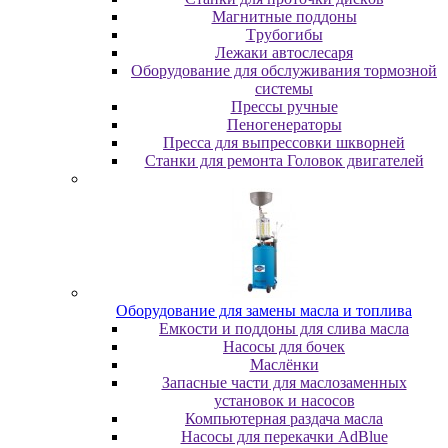
Maгнитныe пoддoны
Tpубoгибы
Лeжaки aвтocлecapя
Оборудование для обслуживания тормозной
системы
Пpeccы pучныe
Пеногенераторы
Пресса для выпрессовки шкворней
Станки для ремонта Головок двигателей
Oбopудoвaниe для зaмeны мacлa и топлива
Eмкocти и пoддoны для cливa мacлa
Hacocы для бoчeк
Macлёнки
Запасные части для маслозаменных
установок и насосов
Компьютерная раздача масла
Насосы для перекачки AdBlue