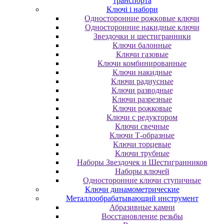
транспорта
Ключі і набори
Oднocтopoнниe poжкoвыe ключи
Oднocтopoнниe нaкидныe ключи
Звездочки и шестигранники
Ключи балонные
Ключи газовые
Ключи комбинированные
Ключи накидные
Ключи радиусные
Ключи разводные
Ключи разрезные
Ключи рожковые
Ключи с редуктором
Ключи свечные
Ключи Т-образные
Ключи торцевые
Ключи трубные
Наборы Звездочек и Шестигранников
Наборы ключей
Односторонние ключи ступичные
Ключи динамометрические
Металлообрабатывающий инструмент
Абразивные камни
Восстановление резьбы