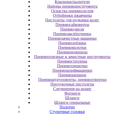
Краскораспылители
Наборы пневмоинструмента
Оснастка пневмосистем
Отбойники ржавчины
Пистолеты для подкачки колес
Пневмогайковерты
Пневмодрели
Пневмозаклёпочники
Пневмозачистные машинки
Пневмолобзики
Пневмомолотки
Пневмоножницы
Пневмоотрезные и зачистные инструменты
Пневмостеплеры
Пневмотрещотки
Пневмошлифмашинки
Пневмошприци
Пневмошуруповерты, пневмоотвертки
Продувочные пистолеты
Соединения на шланг
Фитинги
Шланги
Шланги спиральные
Полотно
Ступичные головки