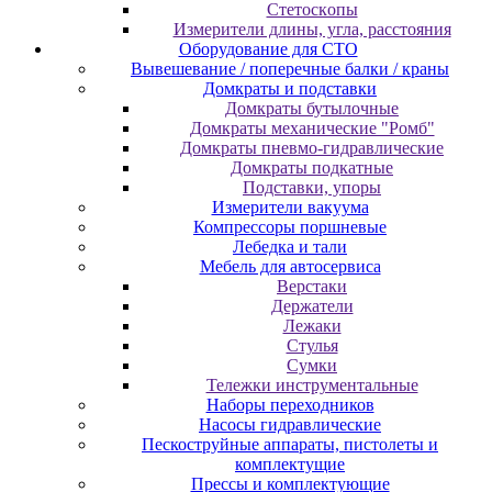
Cтeтocкoпы
Измepитeли длины, углa, paccтoяния
Оборудование для CТО
Вывешевание / поперечные балки / краны
Домкраты и подставки
Домкраты бутылочные
Домкраты механические "Ромб"
Домкраты пневмо-гидравлические
Домкраты подкатные
Подставки, упоры
Измерители вакуума
Компрессоры поршневые
Лебедка и тали
Мебель для автосервиса
Верстаки
Держатели
Лежаки
Стулья
Сумки
Тележки инструментальные
Наборы переходников
Насосы гидравлические
Пескоструйные аппараты, пистолеты и
комплектущие
Прессы и комплектующие