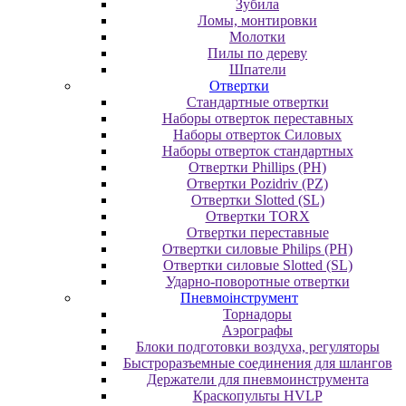
Зубила
Ломы, монтировки
Молотки
Пилы по дереву
Шпатели
Отвертки
Cтандартные отвертки
Наборы отверток переставных
Наборы отверток Силовых
Наборы отверток стандартных
Отвертки Phillips (PH)
Отвертки Pozidriv (PZ)
Отвертки Slotted (SL)
Отвертки TORX
Отвертки переставные
Отвертки силовые Philips (PH)
Отвертки силовые Slotted (SL)
Ударно-поворотные отвертки
Пневмоінструмент
Topнaдopы
Аэрографы
Блоки подготовки воздуха, регуляторы
Быстроразъемные соединения для шлангов
Держатели для пневмоинструмента
Краскопульты HVLP