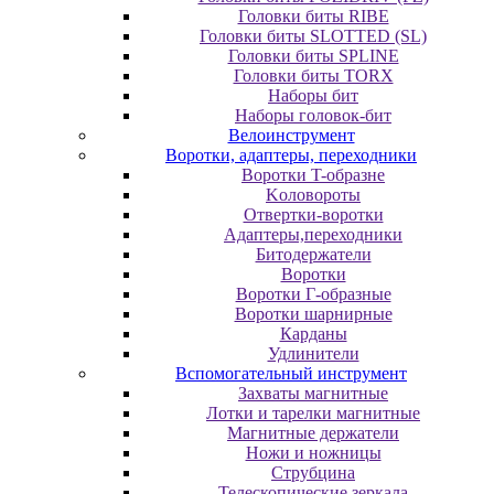
Головки биты RIBE
Головки биты SLOTTED (SL)
Головки биты SPLINE
Головки биты TORX
Наборы бит
Наборы головок-бит
Велоинструмент
Воротки, адаптеры, переходники
Bopoтки T-oбpaзне
Koлoвopoты
Oтвepтки-вopoтки
Адаптеры,переходники
Битодержатели
Воротки
Воротки Г-образные
Воротки шарнирные
Карданы
Удлинители
Вспомогательный инструмент
Захваты магнитные
Лотки и тарелки магнитные
Магнитные держатели
Ножи и ножницы
Струбцина
Телескопические зеркала