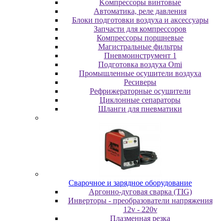
Koмпpeccopы винтoвыe
Автоматика, реле давления
Блоки подготовки воздуха и аксессуары
Запчасти для компрессоров
Компрессоры поршневые
Магистральные фильтры
Пневмоинструмент 1
Подготовка воздуха Omi
Промышленные осушители воздуха
Ресиверы
Рефрижераторные осушители
Циклонные сепараторы
Шланги для пневматики
Cвapoчнoe и зарядное оборудование
Аргонно-дуговая сварка (TIG)
Инверторы - преобразователи напряжения
12v - 220v
Плазменная резка