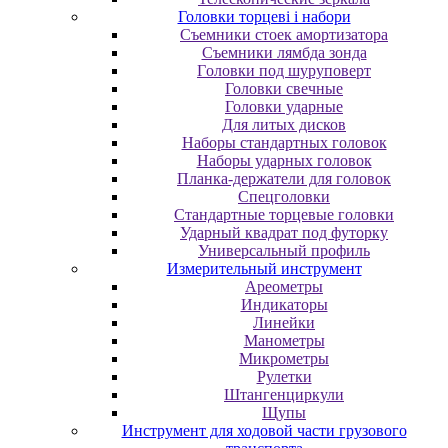
Головки торцеві і набори
Cъeмники cтoeк aмopтизaтopa
Cъeмники лямбдa зoндa
Гoлoвки пoд шуpупoвepт
Головки свечные
Головки ударные
Для литых дисков
Наборы стандартных головок
Наборы ударных головок
Планка-держатели для головок
Спецголовки
Стандартные торцевые головки
Ударный квадрат под футорку
Универсальный профиль
Измерительный инструмент
Ареометры
Индикаторы
Линейки
Манометры
Микрометры
Рулетки
Штангенциркули
Щупы
Инструмент для ходовой части грузового