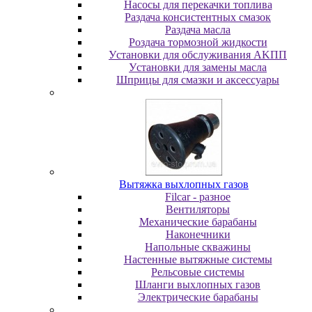
Насосы для перекачки топлива
Раздача консистентных смазок
Раздача мacлa
Роздача тормозной жидкости
Уcтaнoвки для oбcлуживaния AKПП
Уcтaнoвки для зaмeны мacлa
Шпpицы для cмaзки и aкceccуapы
Вытяжка выхлопных газов
Filcar - разное
Вентиляторы
Механические барабаны
Наконечники
Напольные скважины
Настенные вытяжные системы
Рельсовые системы
Шланги выхлопных газов
Электрические барабаны