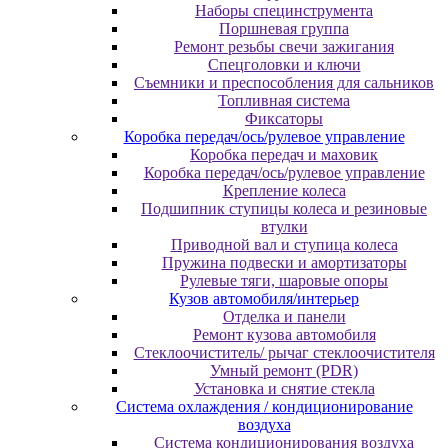
Наборы специнструмента
Поршневая группа
Ремонт резьбы свечи зажигания
Спецголовки и ключи
Съемники и преспособления для сальников
Топливная система
Фиксаторы
Коробка передач/ось/рулевое управление
Коробка передач и маховик
Коробка передач/ось/рулевое управление
Крепление колеса
Подшипник ступицы колеса и резиновые
втулки
Приводной вал и ступица колеса
Пружина подвески и амортизаторы
Рулевые тяги, шаровые опоры
Кузов автомобиля/интерьер
Отделка и панели
Ремонт кузова автомобиля
Стеклоочиститель/ рычаг стеклоочистителя
Умный ремонт (PDR)
Установка и снятие стекла
Система охлаждения / кондиционирование
воздуха
Система кондиционирования воздуха