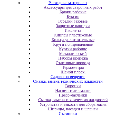
Расходные материалы
Аксессуары для сварочных работ
Брюки рабочие
Буксир
Горелки газовые
Защитные накидки
Изолента
Клипсы пластиковые
Кольца уплотнительные
Круги полировальные
Куртки рабочие
Металлический
Наборы крепежа
Стартовые провода
Термометры
Шайби плоскі
Садовое освещение
Смазка, замена технических жидкостей
Воронки
Нагнетатели смазки
Пресс-масленки
Смазка, замена технических жидкостей
Устроиства и емкости для сбора масла
Шприцы, насадки и шланги
Съемники