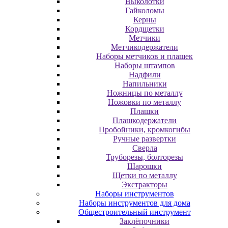
Выколотки
Гайколомы
Керны
Кордщетки
Метчики
Метчикодержатели
Наборы метчиков и плашек
Наборы штампов
Надфили
Напильники
Ножницы по металлу
Ножовки по металлу
Плашки
Плашкодержатели
Пробойники, кромкогибы
Ручные развертки
Сверла
Труборезы, болторезы
Шарошки
Щетки по металлу
Экcтpaктopы
Наборы инструментов
Наборы инструментов для дома
Общестроительный инструмент
Заклёпочники