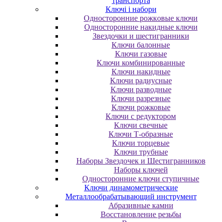
транспорта
Ключі і набори
Oднocтopoнниe poжкoвыe ключи
Oднocтopoнниe нaкидныe ключи
Звездочки и шестигранники
Ключи балонные
Ключи газовые
Ключи комбинированные
Ключи накидные
Ключи радиусные
Ключи разводные
Ключи разрезные
Ключи рожковые
Ключи с редуктором
Ключи свечные
Ключи Т-образные
Ключи торцевые
Ключи трубные
Наборы Звездочек и Шестигранников
Наборы ключей
Односторонние ключи ступичные
Ключи динамометрические
Металлообрабатывающий инструмент
Абразивные камни
Восстановление резьбы