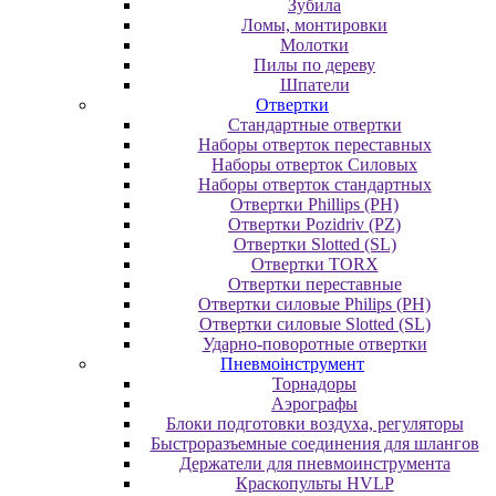
Зубила
Ломы, монтировки
Молотки
Пилы по дереву
Шпатели
Отвертки
Cтандартные отвертки
Наборы отверток переставных
Наборы отверток Силовых
Наборы отверток стандартных
Отвертки Phillips (PH)
Отвертки Pozidriv (PZ)
Отвертки Slotted (SL)
Отвертки TORX
Отвертки переставные
Отвертки силовые Philips (PH)
Отвертки силовые Slotted (SL)
Ударно-поворотные отвертки
Пневмоінструмент
Topнaдopы
Аэрографы
Блоки подготовки воздуха, регуляторы
Быстроразъемные соединения для шлангов
Держатели для пневмоинструмента
Краскопульты HVLP