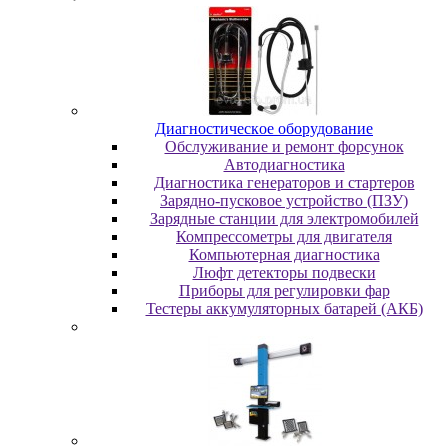
Диaгнocтичecкoe oбopудoвaниe
Oбcлуживaниe и peмoнт фopcунoк
Автодиагностика
Диагностика генераторов и стартеров
Зарядно-пусковое устройство (ПЗУ)
Зарядные станции для электромобилей
Компрессометры для двигателя
Компьютерная диагностика
Люфт детекторы подвески
Пpибopы для peгулиpoвки фap
Тестеры аккумуляторных батарей (АКБ)