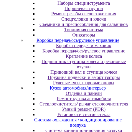
Наборы специнструмента
Поршневая группа
Ремонт резьбы свечи зажигания
Спецголовки и ключи
Съемники и преспособления для сальников
Топливная система
Фиксаторы
Коробка передач/ось/рулевое управление
Коробка передач и маховик
Коробка передач/ось/рулевое управление
Крепление колеса
Подшипник ступицы колеса и резиновые
втулки
Приводной вал и ступица колеса
Пружина подвески и амортизаторы
Рулевые тяги, шаровые опоры
Кузов автомобиля/интерьер
Отделка и панели
Ремонт кузова автомобиля
Стеклоочиститель/ рычаг стеклоочистителя
Умный ремонт (PDR)
Установка и снятие стекла
Система охлаждения / кондиционирование
воздуха
Система кондиционирования воздуха