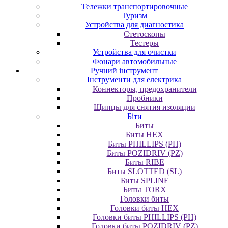
Тележки транспортировочные
Туризм
Устройства для диагностика
Стетоскопы
Тестеры
Устройства для очистки
Фонари автомобильные
Ручний інструмент
Інструменти для електрика
Коннекторы, предохранители
Пробники
Щипцы для снятия изоляции
Біти
Биты
Биты HEX
Биты PHILLIPS (PH)
Биты POZIDRIV (PZ)
Биты RIBE
Биты SLOTTED (SL)
Биты SPLINE
Биты TORX
Головки биты
Головки биты HEX
Головки биты PHILLIPS (PH)
Головки биты POZIDRIV (PZ)