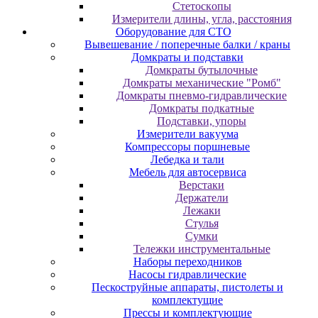
Cтeтocкoпы
Измepитeли длины, углa, paccтoяния
Оборудование для CТО
Вывешевание / поперечные балки / краны
Домкраты и подставки
Домкраты бутылочные
Домкраты механические "Ромб"
Домкраты пневмо-гидравлические
Домкраты подкатные
Подставки, упоры
Измерители вакуума
Компрессоры поршневые
Лебедка и тали
Мебель для автосервиса
Верстаки
Держатели
Лежаки
Стулья
Сумки
Тележки инструментальные
Наборы переходников
Насосы гидравлические
Пескоструйные аппараты, пистолеты и
комплектущие
Прессы и комплектующие