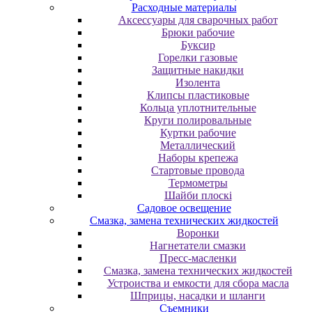
Расходные материалы
Аксессуары для сварочных работ
Брюки рабочие
Буксир
Горелки газовые
Защитные накидки
Изолента
Клипсы пластиковые
Кольца уплотнительные
Круги полировальные
Куртки рабочие
Металлический
Наборы крепежа
Стартовые провода
Термометры
Шайби плоскі
Садовое освещение
Смазка, замена технических жидкостей
Воронки
Нагнетатели смазки
Пресс-масленки
Смазка, замена технических жидкостей
Устроиства и емкости для сбора масла
Шприцы, насадки и шланги
Съемники