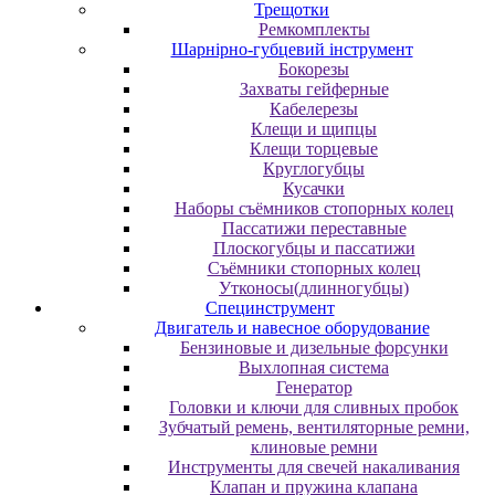
Трещотки
Ремкомплекты
Шарнірно-губцевий інструмент
Бокорезы
Захваты гейферные
Кабелерезы
Клещи и щипцы
Клещи торцевые
Круглогубцы
Кусачки
Наборы съёмников стопорных колец
Пассатижи переставные
Плоскогубцы и пассатижи
Съёмники стопорных колец
Утконосы(длинногубцы)
Специнструмент
Двигатель и навесное оборудование
Бензиновые и дизельные форсунки
Выхлопная система
Генератор
Головки и ключи для сливных пробок
Зубчатый ремень, вентиляторные ремни,
клиновые ремни
Инструменты для свечей накаливания
Клапан и пружина клапана