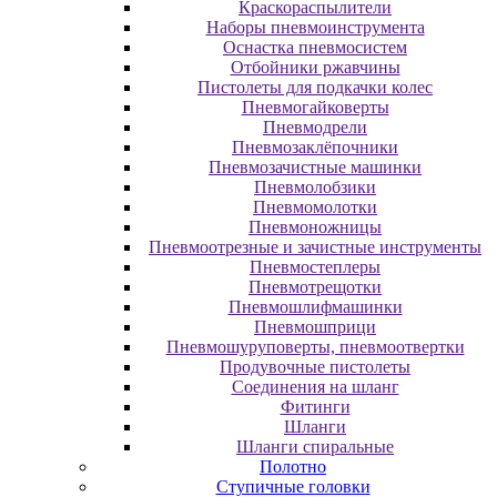
Краскораспылители
Наборы пневмоинструмента
Оснастка пневмосистем
Отбойники ржавчины
Пистолеты для подкачки колес
Пневмогайковерты
Пневмодрели
Пневмозаклёпочники
Пневмозачистные машинки
Пневмолобзики
Пневмомолотки
Пневмоножницы
Пневмоотрезные и зачистные инструменты
Пневмостеплеры
Пневмотрещотки
Пневмошлифмашинки
Пневмошприци
Пневмошуруповерты, пневмоотвертки
Продувочные пистолеты
Соединения на шланг
Фитинги
Шланги
Шланги спиральные
Полотно
Ступичные головки