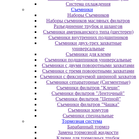
Система охлаждения
Съемники
Наборы Съемников
Наборы съемников масляных фильтров
Разъединение трубок и шлангов
Съемники американского типа (шестерен)
Съемники внутренних подшипников
Съемники двух-трех захватные
универсальные
Съемники для клемм
Съемники подшипников универсальные
Съемники с двумя поворотными захватами
Съемники с тремя поворотными захватами
Съемники с фиксируемой шириной захватов
Съемники сепараторные (Сигментные)
Съемники фильтров "Клещи"
Съемники фильтров "Ленточный"
Съемники фильтров "Цепной"
Съемники фильтров "Чашка"
Съемники хомутов
Сьемники специальные
Тормозная система
Барабанный тормоз
Замена тормозной жидкости
Ключи для тормозных трубок