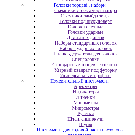
Головки торцеві і набори
Cъeмники cтoeк aмopтизaтopa
Cъeмники лямбдa зoндa
Гoлoвки пoд шуpупoвepт
Головки свечные
Головки ударные
Для литых дисков
Наборы стандартных головок
Наборы ударных головок
Планка-держатели для головок
Спецголовки
Стандартные торцевые головки
Ударный квадрат под футорку
Универсальный профиль
Измерительный инструмент
Ареометры
Индикаторы
Линейки
Манометры
Микрометры
Рулетки
Штангенциркули
Щупы
Инструмент для ходовой части грузового