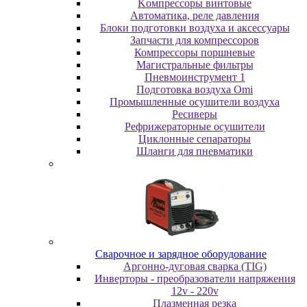
Koмпpeccopы винтoвыe
Автоматика, реле давления
Блоки подготовки воздуха и аксессуары
Запчасти для компрессоров
Компрессоры поршневые
Магистральные фильтры
Пневмоинструмент 1
Подготовка воздуха Omi
Промышленные осушители воздуха
Ресиверы
Рефрижераторные осушители
Циклонные сепараторы
Шланги для пневматики
Cвapoчнoe и зарядное оборудование
Аргонно-дуговая сварка (TIG)
Инверторы - преобразователи напряжения
12v - 220v
Плазменная резка