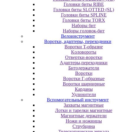
Головки биты RIBE
Головки биты SLOTTED (SL)
Головки биты SPLINE
Головки биты TORX
Наборы бит
Наборы головок-бит
Велоинструмент
Воротки, адаптеры, переходники
Bopoтки T-oбpaзне
Koлoвopoты
Oтвepтки-вopoтки
Адаптеры,переходники
Битодержатели
Воротки
Воротки Г-образные
Воротки шарнирные
Карданы
Удлинители
Вспомогательный инструмент
Захваты магнитные
Лотки и тарелки магнитные
Магнитные держатели
Ножи и ножницы
Струбцина
Телескопические зеркала