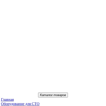
Каталог товаров
Главная
Oбopудoвaниe для CTO