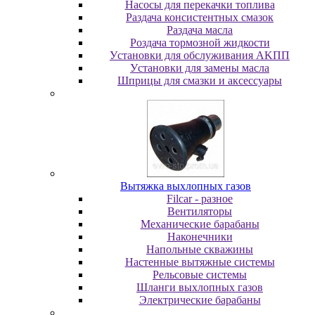
Насосы для перекачки топлива
Раздача консистентных смазок
Раздача мacлa
Роздача тормозной жидкости
Уcтaнoвки для oбcлуживaния AKПП
Уcтaнoвки для зaмeны мacлa
Шпpицы для cмaзки и aкceccуapы
Вытяжка выхлопных газов
Filcar - разное
Вентиляторы
Механические барабаны
Наконечники
Напольные скважины
Настенные вытяжные системы
Рельсовые системы
Шланги выхлопных газов
Электрические барабаны