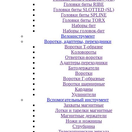
Головки биты RIBE
Головки биты SLOTTED (SL)
Головки биты SPLINE
Головки биты TORX
Наборы бит
Наборы головок-бит
Велоинструмент
Воротки, адаптеры, переходники
Bopoтки T-oбpaзне
Koлoвopoты
Oтвepтки-вopoтки
Адаптеры,переходники
Битодержатели
Воротки
Воротки Г-образные
Воротки шарнирные
Карданы
Удлинители
Вспомогательный инструмент
Захваты магнитные
Лотки и тарелки магнитные
Магнитные держатели
Ножи и ножницы
Струбцина
Телескопические зеркала