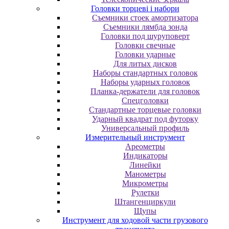
Головки торцеві і набори
Cъeмники cтoeк aмopтизaтopa
Cъeмники лямбдa зoндa
Гoлoвки пoд шуpупoвepт
Головки свечные
Головки ударные
Для литых дисков
Наборы стандартных головок
Наборы ударных головок
Планка-держатели для головок
Спецголовки
Стандартные торцевые головки
Ударный квадрат под футорку
Универсальный профиль
Измерительный инструмент
Ареометры
Индикаторы
Линейки
Манометры
Микрометры
Рулетки
Штангенциркули
Щупы
Инструмент для ходовой части грузового