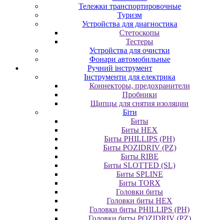
Тележки транспортировочные
Туризм
Устройства для диагностика
Стетоскопы
Тестеры
Устройства для очистки
Фонари автомобильные
Ручний інструмент
Інструменти для електрика
Коннекторы, предохранители
Пробники
Щипцы для снятия изоляции
Біти
Биты
Биты HEX
Биты PHILLIPS (PH)
Биты POZIDRIV (PZ)
Биты RIBE
Биты SLOTTED (SL)
Биты SPLINE
Биты TORX
Головки биты
Головки биты HEX
Головки биты PHILLIPS (PH)
Головки биты POZIDRIV (PZ)