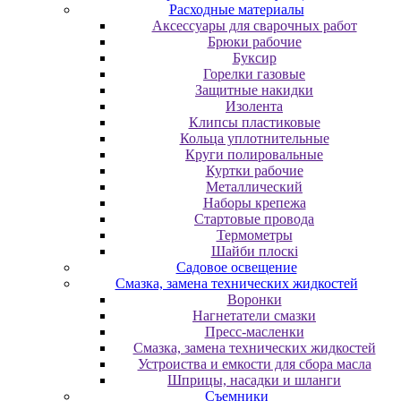
Расходные материалы
Аксессуары для сварочных работ
Брюки рабочие
Буксир
Горелки газовые
Защитные накидки
Изолента
Клипсы пластиковые
Кольца уплотнительные
Круги полировальные
Куртки рабочие
Металлический
Наборы крепежа
Стартовые провода
Термометры
Шайби плоскі
Садовое освещение
Смазка, замена технических жидкостей
Воронки
Нагнетатели смазки
Пресс-масленки
Смазка, замена технических жидкостей
Устроиства и емкости для сбора масла
Шприцы, насадки и шланги
Съемники