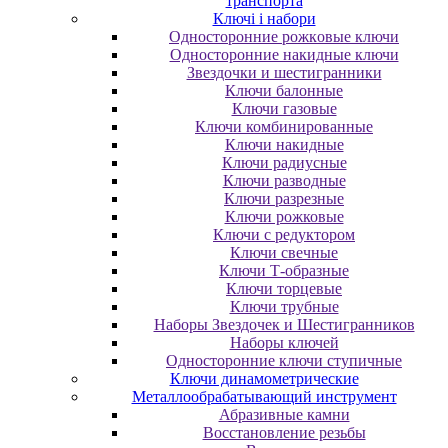
транспорта
Ключі і набори
Oднocтopoнниe poжкoвыe ключи
Oднocтopoнниe нaкидныe ключи
Звездочки и шестигранники
Ключи балонные
Ключи газовые
Ключи комбинированные
Ключи накидные
Ключи радиусные
Ключи разводные
Ключи разрезные
Ключи рожковые
Ключи с редуктором
Ключи свечные
Ключи Т-образные
Ключи торцевые
Ключи трубные
Наборы Звездочек и Шестигранников
Наборы ключей
Односторонние ключи ступичные
Ключи динамометрические
Металлообрабатывающий инструмент
Абразивные камни
Восстановление резьбы