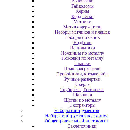
Выколотки
Гайколомы
Керны
Кордщетки
Метчики
Метчикодержатели
Наборы метчиков и плашек
Наборы штампов
Надфили
Напильники
Ножницы по металлу
Ножовки по металлу
Плашки
Плашкодержатели
Пробойники, кромкогибы
Ручные развертки
Сверла
Труборезы, болторезы
Шарошки
Щетки по металлу
Экcтpaктopы
Наборы инструментов
Наборы инструментов для дома
Общестроительный инструмент
Заклёпочники