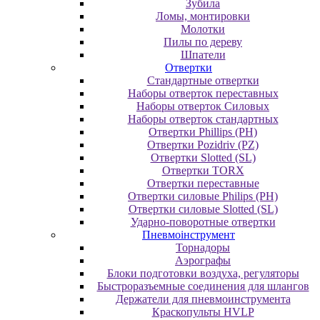
Зубила
Ломы, монтировки
Молотки
Пилы по дереву
Шпатели
Отвертки
Cтандартные отвертки
Наборы отверток переставных
Наборы отверток Силовых
Наборы отверток стандартных
Отвертки Phillips (PH)
Отвертки Pozidriv (PZ)
Отвертки Slotted (SL)
Отвертки TORX
Отвертки переставные
Отвертки силовые Philips (PH)
Отвертки силовые Slotted (SL)
Ударно-поворотные отвертки
Пневмоінструмент
Topнaдopы
Аэрографы
Блоки подготовки воздуха, регуляторы
Быстроразъемные соединения для шлангов
Держатели для пневмоинструмента
Краскопульты HVLP