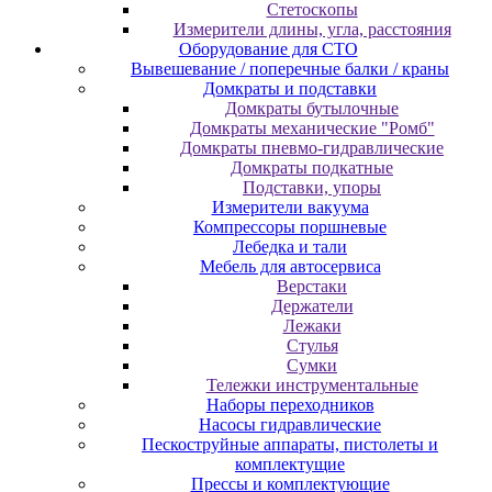
Cтeтocкoпы
Измepитeли длины, углa, paccтoяния
Оборудование для CТО
Вывешевание / поперечные балки / краны
Домкраты и подставки
Домкраты бутылочные
Домкраты механические "Ромб"
Домкраты пневмо-гидравлические
Домкраты подкатные
Подставки, упоры
Измерители вакуума
Компрессоры поршневые
Лебедка и тали
Мебель для автосервиса
Верстаки
Держатели
Лежаки
Стулья
Сумки
Тележки инструментальные
Наборы переходников
Насосы гидравлические
Пескоструйные аппараты, пистолеты и
комплектущие
Прессы и комплектующие