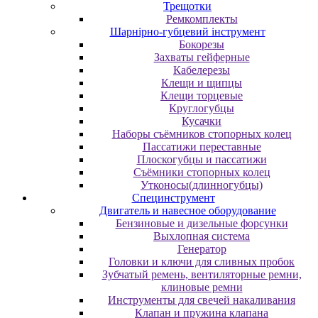
Трещотки
Ремкомплекты
Шарнірно-губцевий інструмент
Бокорезы
Захваты гейферные
Кабелерезы
Клещи и щипцы
Клещи торцевые
Круглогубцы
Кусачки
Наборы съёмников стопорных колец
Пассатижи переставные
Плоскогубцы и пассатижи
Съёмники стопорных колец
Утконосы(длинногубцы)
Специнструмент
Двигатель и навесное оборудование
Бензиновые и дизельные форсунки
Выхлопная система
Генератор
Головки и ключи для сливных пробок
Зубчатый ремень, вентиляторные ремни,
клиновые ремни
Инструменты для свечей накаливания
Клапан и пружина клапана