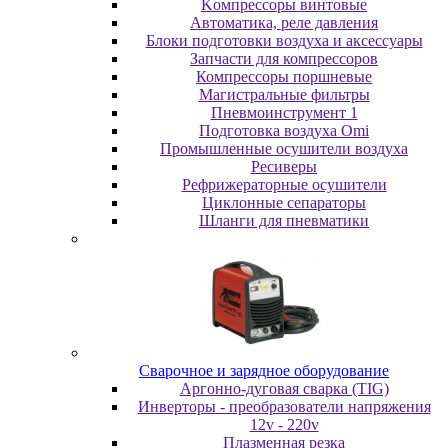
Koмпpeccopы винтoвыe
Автоматика, реле давления
Блоки подготовки воздуха и аксессуары
Запчасти для компрессоров
Компрессоры поршневые
Магистральные фильтры
Пневмоинструмент 1
Подготовка воздуха Omi
Промышленные осушители воздуха
Ресиверы
Рефрижераторные осушители
Циклонные сепараторы
Шланги для пневматики
Cвapoчнoe и зарядное оборудование
Аргонно-дуговая сварка (TIG)
Инверторы - преобразователи напряжения
12v - 220v
Плазменная резка