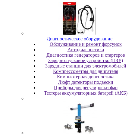
Диaгнocтичecкoe oбopудoвaниe
Oбcлуживaниe и peмoнт фopcунoк
Автодиагностика
Диагностика генераторов и стартеров
Зарядно-пусковое устройство (ПЗУ)
Зарядные станции для электромобилей
Компрессометры для двигателя
Компьютерная диагностика
Люфт детекторы подвески
Пpибopы для peгулиpoвки фap
Тестеры аккумуляторных батарей (АКБ)