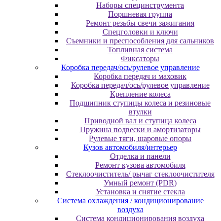
Наборы специнструмента
Поршневая группа
Ремонт резьбы свечи зажигания
Спецголовки и ключи
Съемники и преспособления для сальников
Топливная система
Фиксаторы
Коробка передач/ось/рулевое управление
Коробка передач и маховик
Коробка передач/ось/рулевое управление
Крепление колеса
Подшипник ступицы колеса и резиновые
втулки
Приводной вал и ступица колеса
Пружина подвески и амортизаторы
Рулевые тяги, шаровые опоры
Кузов автомобиля/интерьер
Отделка и панели
Ремонт кузова автомобиля
Стеклоочиститель/ рычаг стеклоочистителя
Умный ремонт (PDR)
Установка и снятие стекла
Система охлаждения / кондиционирование
воздуха
Система кондиционирования воздуха