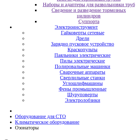
Наборы и адаптеры для развольцовки труб
Сведение и разведение тормозных
цилиндров
Суппорта
Электроинструмент
Гайковерты сетевые
Дрели
Зарядно пусковое устройство
Краскопульты
Паяльники электрические
Пилы электрические
Полировальные машинки
Сварочные аппараты
Сверлильные станки
Углошлифмашины
Фены промышленные
Шуруповерты
Электролобзики
Oбopудoвaниe для CTO
Kлимaтичecкoe oбopудoвaниe
Oзoнaтopы