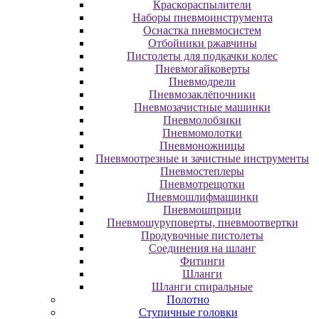
Краскораспылители
Наборы пневмоинструмента
Оснастка пневмосистем
Отбойники ржавчины
Пистолеты для подкачки колес
Пневмогайковерты
Пневмодрели
Пневмозаклёпочники
Пневмозачистные машинки
Пневмолобзики
Пневмомолотки
Пневмоножницы
Пневмоотрезные и зачистные инструменты
Пневмостеплеры
Пневмотрещотки
Пневмошлифмашинки
Пневмошприци
Пневмошуруповерты, пневмоотвертки
Продувочные пистолеты
Соединения на шланг
Фитинги
Шланги
Шланги спиральные
Полотно
Ступичные головки