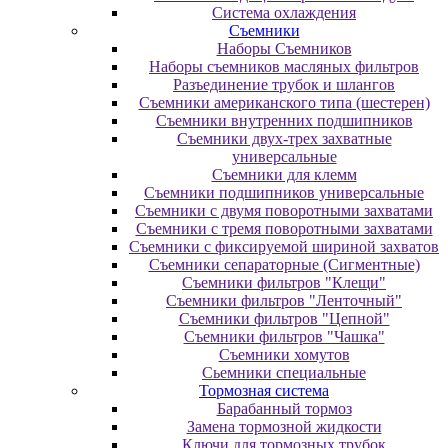
Система охлаждения
Съемники
Наборы Съемников
Наборы съемников масляных фильтров
Разъединение трубок и шлангов
Съемники американского типа (шестерен)
Съемники внутренних подшипников
Съемники двух-трех захватные
универсальные
Съемники для клемм
Съемники подшипников универсальные
Съемники с двумя поворотными захватами
Съемники с тремя поворотными захватами
Съемники с фиксируемой шириной захватов
Съемники сепараторные (Сигментные)
Съемники фильтров "Клещи"
Съемники фильтров "Ленточный"
Съемники фильтров "Цепной"
Съемники фильтров "Чашка"
Съемники хомутов
Сьемники специальные
Тормозная система
Барабанный тормоз
Замена тормозной жидкости
Ключи для тормозных трубок