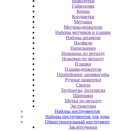
Выколотки
Гайколомы
Керны
Кордщетки
Метчики
Метчикодержатели
Наборы метчиков и плашек
Наборы штампов
Надфили
Напильники
Ножницы по металлу
Ножовки по металлу
Плашки
Плашкодержатели
Пробойники, кромкогибы
Ручные развертки
Сверла
Труборезы, болторезы
Шарошки
Щетки по металлу
Экcтpaктopы
Наборы инструментов
Наборы инструментов для дома
Общестроительный инструмент
Заклёпочники