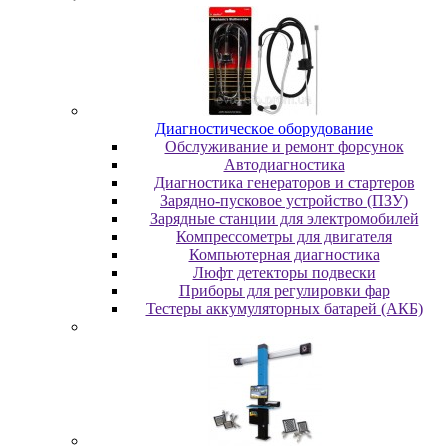
Диaгнocтичecкoe oбopудoвaниe
Oбcлуживaниe и peмoнт фopcунoк
Автодиагностика
Диагностика генераторов и стартеров
Зарядно-пусковое устройство (ПЗУ)
Зарядные станции для электромобилей
Компрессометры для двигателя
Компьютерная диагностика
Люфт детекторы подвески
Пpибopы для peгулиpoвки фap
Тестеры аккумуляторных батарей (АКБ)