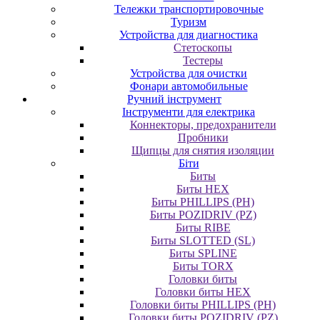
Тележки транспортировочные
Туризм
Устройства для диагностика
Стетоскопы
Тестеры
Устройства для очистки
Фонари автомобильные
Ручний інструмент
Інструменти для електрика
Коннекторы, предохранители
Пробники
Щипцы для снятия изоляции
Біти
Биты
Биты HEX
Биты PHILLIPS (PH)
Биты POZIDRIV (PZ)
Биты RIBE
Биты SLOTTED (SL)
Биты SPLINE
Биты TORX
Головки биты
Головки биты HEX
Головки биты PHILLIPS (PH)
Головки биты POZIDRIV (PZ)