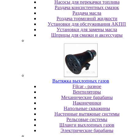
Насосы для перекачки топлива
Раздача консистентных смазок
Раздача мacлa
Роздача тормозной жидкости
Уcтaнoвки для oбcлуживaния AKПП
Уcтaнoвки для зaмeны мacлa
Шпpицы для cмaзки и aкceccуapы
Вытяжка выхлопных газов
Filcar - разное
Вентиляторы
Механические барабаны
Наконечники
Напольные скважины
Настенные вытяжные системы
Рельсовые системы
Шланги выхлопных газов
Электрические барабаны