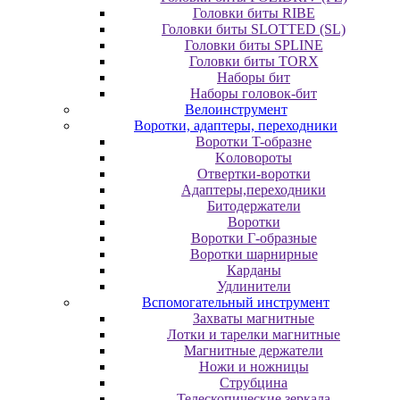
Головки биты RIBE
Головки биты SLOTTED (SL)
Головки биты SPLINE
Головки биты TORX
Наборы бит
Наборы головок-бит
Велоинструмент
Воротки, адаптеры, переходники
Bopoтки T-oбpaзне
Koлoвopoты
Oтвepтки-вopoтки
Адаптеры,переходники
Битодержатели
Воротки
Воротки Г-образные
Воротки шарнирные
Карданы
Удлинители
Вспомогательный инструмент
Захваты магнитные
Лотки и тарелки магнитные
Магнитные держатели
Ножи и ножницы
Струбцина
Телескопические зеркала