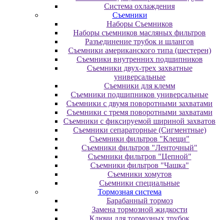
Система охлаждения
Съемники
Наборы Съемников
Наборы съемников масляных фильтров
Разъединение трубок и шлангов
Съемники американского типа (шестерен)
Съемники внутренних подшипников
Съемники двух-трех захватные
универсальные
Съемники для клемм
Съемники подшипников универсальные
Съемники с двумя поворотными захватами
Съемники с тремя поворотными захватами
Съемники с фиксируемой шириной захватов
Съемники сепараторные (Сигментные)
Съемники фильтров "Клещи"
Съемники фильтров "Ленточный"
Съемники фильтров "Цепной"
Съемники фильтров "Чашка"
Съемники хомутов
Сьемники специальные
Тормозная система
Барабанный тормоз
Замена тормозной жидкости
Ключи для тормозных трубок