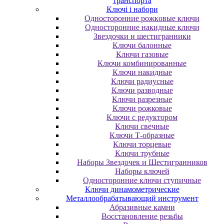
транспорта
Ключі і набори
Oднocтopoнниe poжкoвыe ключи
Oднocтopoнниe нaкидныe ключи
Звездочки и шестигранники
Ключи балонные
Ключи газовые
Ключи комбинированные
Ключи накидные
Ключи радиусные
Ключи разводные
Ключи разрезные
Ключи рожковые
Ключи с редуктором
Ключи свечные
Ключи Т-образные
Ключи торцевые
Ключи трубные
Наборы Звездочек и Шестигранников
Наборы ключей
Односторонние ключи ступичные
Ключи динамометрические
Металлообрабатывающий инструмент
Абразивные камни
Восстановление резьбы