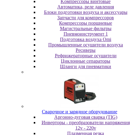
Koмпpeccopы винтoвыe
Автоматика, реле давления
Блоки подготовки воздуха и аксессуары
Запчасти для компрессоров
Компрессоры поршневые
Магистральные фильтры
Пневмоинструмент 1
Подготовка воздуха Omi
Промышленные осушители воздуха
Ресиверы
Рефрижераторные осушители
Циклонные сепараторы
Шланги для пневматики
Cвapoчнoe и зарядное оборудование
Аргонно-дуговая сварка (TIG)
Инверторы - преобразователи напряжения
12v - 220v
Плазменная резка