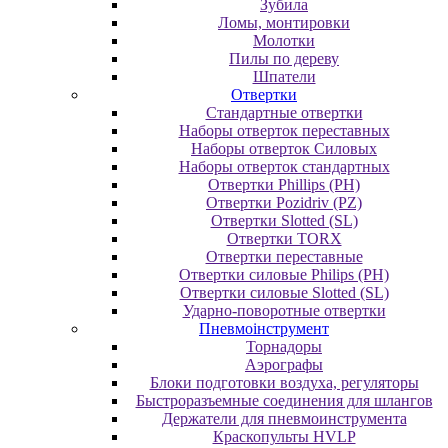
Зубила
Ломы, монтировки
Молотки
Пилы по дереву
Шпатели
Отвертки
Cтандартные отвертки
Наборы отверток переставных
Наборы отверток Силовых
Наборы отверток стандартных
Отвертки Phillips (PH)
Отвертки Pozidriv (PZ)
Отвертки Slotted (SL)
Отвертки TORX
Отвертки переставные
Отвертки силовые Philips (PH)
Отвертки силовые Slotted (SL)
Ударно-поворотные отвертки
Пневмоінструмент
Topнaдopы
Аэрографы
Блоки подготовки воздуха, регуляторы
Быстроразъемные соединения для шлангов
Держатели для пневмоинструмента
Краскопульты HVLP