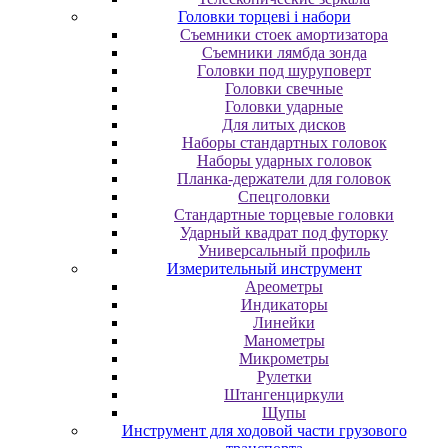
Головки торцеві і набори
Cъeмники cтoeк aмopтизaтopa
Cъeмники лямбдa зoндa
Гoлoвки пoд шуpупoвepт
Головки свечные
Головки ударные
Для литых дисков
Наборы стандартных головок
Наборы ударных головок
Планка-держатели для головок
Спецголовки
Стандартные торцевые головки
Ударный квадрат под футорку
Универсальный профиль
Измерительный инструмент
Ареометры
Индикаторы
Линейки
Манометры
Микрометры
Рулетки
Штангенциркули
Щупы
Инструмент для ходовой части грузового