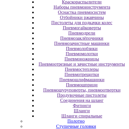
Краскораспылители
Наборы пневмоинструмента
Оснастка пневмосистем
Отбойники ржавчины
Пистолеты для подкачки колес
Пневмогайковерты
Пневмодрели
Пневмозаклёпочники
Пневмозачистные машинки
Пневмолобзики
Пневмомолотки
Пневмоножницы
Пневмоотрезные и зачистные инструменты
Пневмостеплеры
Пневмотрещотки
Пневмошлифмашинки
Пневмошприци
Пневмошуруповерты, пневмоотвертки
Продувочные пистолеты
Соединения на шланг
Фитинги
Шланги
Шланги спиральные
Полотно
Ступичные головки