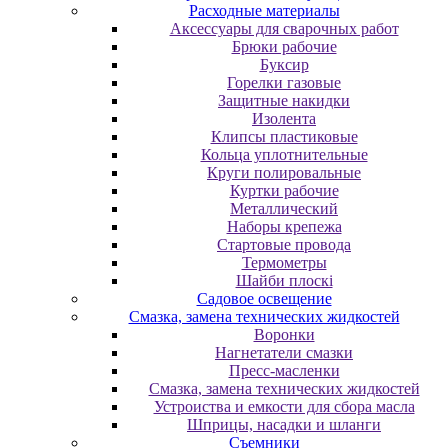
Расходные материалы
Аксессуары для сварочных работ
Брюки рабочие
Буксир
Горелки газовые
Защитные накидки
Изолента
Клипсы пластиковые
Кольца уплотнительные
Круги полировальные
Куртки рабочие
Металлический
Наборы крепежа
Стартовые провода
Термометры
Шайби плоскі
Садовое освещение
Смазка, замена технических жидкостей
Воронки
Нагнетатели смазки
Пресс-масленки
Смазка, замена технических жидкостей
Устроиства и емкости для сбора масла
Шприцы, насадки и шланги
Съемники