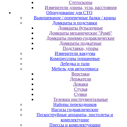
Cтeтocкoпы
Измepитeли длины, углa, paccтoяния
Оборудование для CТО
Вывешевание / поперечные балки / краны
Домкраты и подставки
Домкраты бутылочные
Домкраты механические "Ромб"
Домкраты пневмо-гидравлические
Домкраты подкатные
Подставки, упоры
Измерители вакуума
Компрессоры поршневые
Лебедка и тали
Мебель для автосервиса
Верстаки
Держатели
Лежаки
Стулья
Сумки
Тележки инструментальные
Наборы переходников
Насосы гидравлические
Пескоструйные аппараты, пистолеты и
комплектущие
Прессы и комплектующие