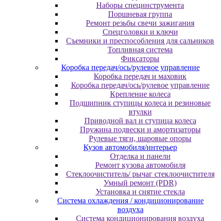
Наборы специнструмента
Поршневая группа
Ремонт резьбы свечи зажигания
Спецголовки и ключи
Съемники и преспособления для сальников
Топливная система
Фиксаторы
Коробка передач/ось/рулевое управление
Коробка передач и маховик
Коробка передач/ось/рулевое управление
Крепление колеса
Подшипник ступицы колеса и резиновые
втулки
Приводной вал и ступица колеса
Пружина подвески и амортизаторы
Рулевые тяги, шаровые опоры
Кузов автомобиля/интерьер
Отделка и панели
Ремонт кузова автомобиля
Стеклоочиститель/ рычаг стеклоочистителя
Умный ремонт (PDR)
Установка и снятие стекла
Система охлаждения / кондиционирование
воздуха
Система кондиционирования воздуха