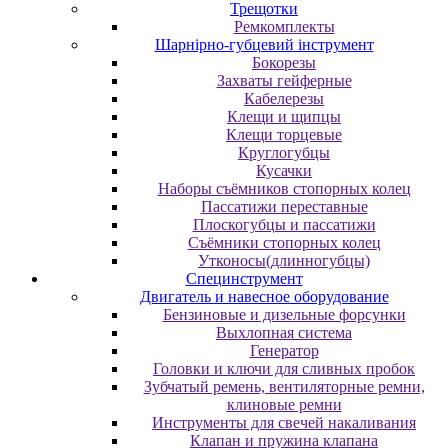
Трещотки
Ремкомплекты
Шарнірно-губцевий інструмент
Бокорезы
Захваты гейферные
Кабелерезы
Клещи и щипцы
Клещи торцевые
Круглогубцы
Кусачки
Наборы съёмников стопорных колец
Пассатижи переставные
Плоскогубцы и пассатижи
Съёмники стопорных колец
Утконосы(длинногубцы)
Специнструмент
Двигатель и навесное оборудование
Бензиновые и дизельные форсунки
Выхлопная система
Генератор
Головки и ключи для сливных пробок
Зубчатый ремень, вентиляторные ремни,
клиновые ремни
Инструменты для свечей накаливания
Клапан и пружина клапана