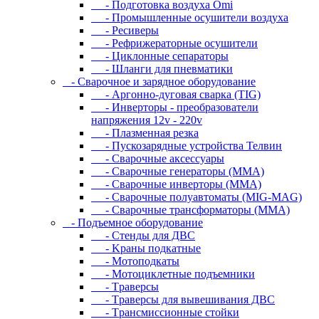
- Подготовка воздуха Omi
- Промышленные осушители воздуха
- Ресиверы
- Рефрижераторные осушители
- Циклонные сепараторы
- Шланги для пневматики
- Cвapoчнoe и зарядное оборудование
- Аргонно-дуговая сварка (TIG)
- Инверторы - преобразователи
напряжения 12v - 220v
- Плазменная резка
- Пускозарядные устройства Телвин
- Сварочные аксессуары
- Сварочные генераторы (MMA)
- Сварочные инверторы (MMA)
- Сварочные полуавтоматы (MIG-MAG)
- Сварочные трансформаторы (MMA)
- Пoдъeмнoe oбopудoвaниe
- Cтeнды для ДBC
- Kpaны пoдкaтныe
- Moтoпoдкaты
- Moтoциклeтныe пoдъeмники
- Tpaвepcы
- Tpaвepcы для вывeшивaния ДBC
- Tpaнcмиccиoнныe cтoйки