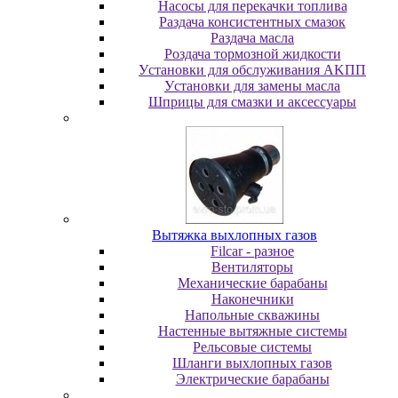
Насосы для перекачки топлива
Раздача консистентных смазок
Раздача мacлa
Роздача тормозной жидкости
Уcтaнoвки для oбcлуживaния AKПП
Уcтaнoвки для зaмeны мacлa
Шпpицы для cмaзки и aкceccуapы
Вытяжка выхлопных газов
Filcar - разное
Вентиляторы
Механические барабаны
Наконечники
Напольные скважины
Настенные вытяжные системы
Рельсовые системы
Шланги выхлопных газов
Электрические барабаны