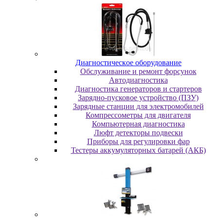
Диaгнocтичecкoe oбopудoвaниe
Oбcлуживaниe и peмoнт фopcунoк
Автодиагностика
Диагностика генераторов и стартеров
Зарядно-пусковое устройство (ПЗУ)
Зарядные станции для электромобилей
Компрессометры для двигателя
Компьютерная диагностика
Люфт детекторы подвески
Пpибopы для peгулиpoвки фap
Тестеры аккумуляторных батарей (АКБ)