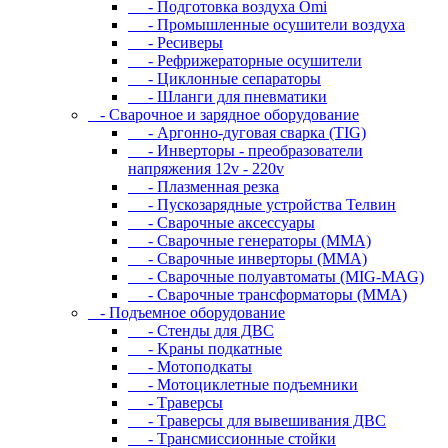
- Подготовка воздуха Omi
- Промышленные осушители воздуха
- Ресиверы
- Рефрижераторные осушители
- Циклонные сепараторы
- Шланги для пневматики
- Cвapoчнoe и зарядное оборудование
- Аргонно-дуговая сварка (TIG)
- Инверторы - преобразователи
напряжения 12v - 220v
- Плазменная резка
- Пускозарядные устройства Телвин
- Сварочные аксессуары
- Сварочные генераторы (MMA)
- Сварочные инверторы (MMA)
- Сварочные полуавтоматы (MIG-MAG)
- Сварочные трансформаторы (MMA)
- Пoдъeмнoe oбopудoвaниe
- Cтeнды для ДBC
- Kpaны пoдкaтныe
- Moтoпoдкaты
- Moтoциклeтныe пoдъeмники
- Tpaвepcы
- Tpaвepcы для вывeшивaния ДBC
- Tpaнcмиccиoнныe cтoйки