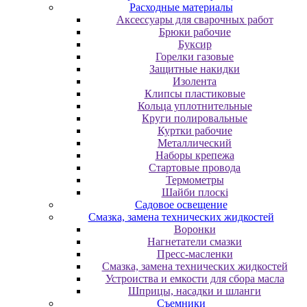
Расходные материалы
Аксессуары для сварочных работ
Брюки рабочие
Буксир
Горелки газовые
Защитные накидки
Изолента
Клипсы пластиковые
Кольца уплотнительные
Круги полировальные
Куртки рабочие
Металлический
Наборы крепежа
Стартовые провода
Термометры
Шайби плоскі
Садовое освещение
Смазка, замена технических жидкостей
Воронки
Нагнетатели смазки
Пресс-масленки
Смазка, замена технических жидкостей
Устроиства и емкости для сбора масла
Шприцы, насадки и шланги
Съемники