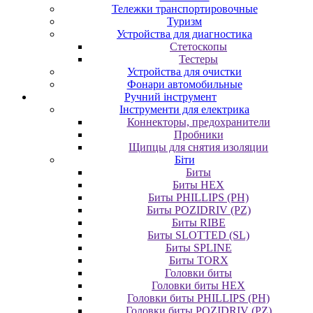
Тележки транспортировочные
Туризм
Устройства для диагностика
Стетоскопы
Тестеры
Устройства для очистки
Фонари автомобильные
Ручний інструмент
Інструменти для електрика
Коннекторы, предохранители
Пробники
Щипцы для снятия изоляции
Біти
Биты
Биты HEX
Биты PHILLIPS (PH)
Биты POZIDRIV (PZ)
Биты RIBE
Биты SLOTTED (SL)
Биты SPLINE
Биты TORX
Головки биты
Головки биты HEX
Головки биты PHILLIPS (PH)
Головки биты POZIDRIV (PZ)