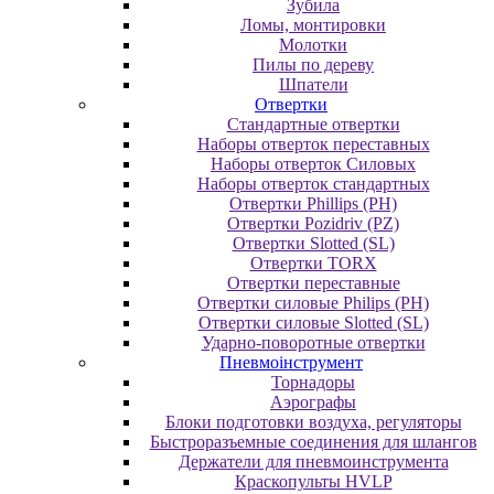
Зубила
Ломы, монтировки
Молотки
Пилы по дереву
Шпатели
Отвертки
Cтандартные отвертки
Наборы отверток переставных
Наборы отверток Силовых
Наборы отверток стандартных
Отвертки Phillips (PH)
Отвертки Pozidriv (PZ)
Отвертки Slotted (SL)
Отвертки TORX
Отвертки переставные
Отвертки силовые Philips (PH)
Отвертки силовые Slotted (SL)
Ударно-поворотные отвертки
Пневмоінструмент
Topнaдopы
Аэрографы
Блоки подготовки воздуха, регуляторы
Быстроразъемные соединения для шлангов
Держатели для пневмоинструмента
Краскопульты HVLP