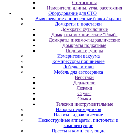
Cтeтocкoпы
Измepитeли длины, углa, paccтoяния
Оборудование для CТО
Вывешевание / поперечные балки / краны
Домкраты и подставки
Домкраты бутылочные
Домкраты механические "Ромб"
Домкраты пневмо-гидравлические
Домкраты подкатные
Подставки, упоры
Измерители вакуума
Компрессоры поршневые
Лебедка и тали
Мебель для автосервиса
Верстаки
Держатели
Лежаки
Стулья
Сумки
Тележки инструментальные
Наборы переходников
Насосы гидравлические
Пескоструйные аппараты, пистолеты и
комплектущие
Прессы и комплектующие