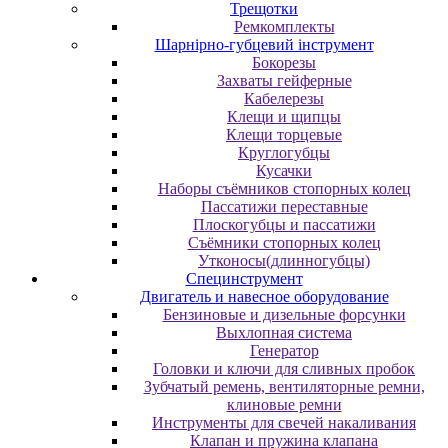
Трещотки
Ремкомплекты
Шарнірно-губцевий інструмент
Бокорезы
Захваты гейферные
Кабелерезы
Клещи и щипцы
Клещи торцевые
Круглогубцы
Кусачки
Наборы съёмников стопорных колец
Пассатижи переставные
Плоскогубцы и пассатижи
Съёмники стопорных колец
Утконосы(длинногубцы)
Специнструмент
Двигатель и навесное оборудование
Бензиновые и дизельные форсунки
Выхлопная система
Генератор
Головки и ключи для сливных пробок
Зубчатый ремень, вентиляторные ремни,
клиновые ремни
Инструменты для свечей накаливания
Клапан и пружина клапана