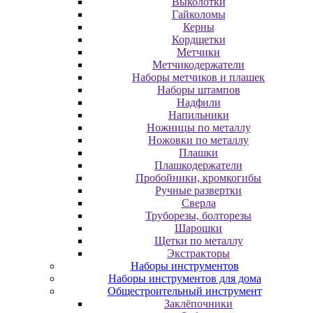
Выколотки
Гайколомы
Керны
Кордщетки
Метчики
Метчикодержатели
Наборы метчиков и плашек
Наборы штампов
Надфили
Напильники
Ножницы по металлу
Ножовки по металлу
Плашки
Плашкодержатели
Пробойники, кромкогибы
Ручные развертки
Сверла
Труборезы, болторезы
Шарошки
Щетки по металлу
Экcтpaктopы
Наборы инструментов
Наборы инструментов для дома
Общестроительный инструмент
Заклёпочники