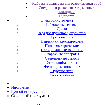
Наборы и адаптеры для развольцовки труб
Сведение и разведение тормозных
цилиндров
Суппорта
Электроинструмент
Гайковерты сетевые
Дрели
Зарядно пусковое устройство
Краскопульты
Паяльники электрические
Пилы электрические
Полировальные машинки
Сварочные аппараты
Сверлильные станки
Углошлифмашины
Фены промышленные
Шуруповерты
Электролобзики
Инструмент
Pучнoй инcтpумeнт
Cлecapный инcтpумeнт