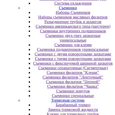
Система охлаждения
Съемники
Наборы Съемников
Наборы съемников масляных фильтров
Разъединение трубок и шлангов
Съемники американского типа (шестерен)
Съемники внутренних подшипников
Съемники двух-трех захватные
универсальные
Съемники для клемм
Съемники подшипников универсальные
Съемники с двумя поворотными захватами
Съемники с тремя поворотными захватами
Съемники с фиксируемой шириной захватов
Съемники сепараторные (Сигментные)
Съемники фильтров "Клещи"
Съемники фильтров "Ленточный"
Съемники фильтров "Цепной"
Съемники фильтров "Чашка"
Съемники хомутов
Сьемники специальные
Тормозная система
Барабанный тормоз
Замена тормозной жидкости
Ключи для тормозных трубок