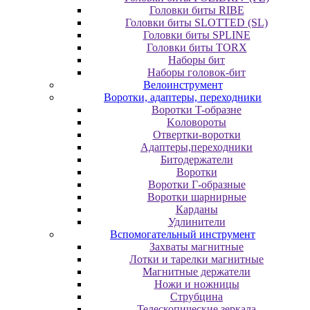
Головки биты RIBE
Головки биты SLOTTED (SL)
Головки биты SPLINE
Головки биты TORX
Наборы бит
Наборы головок-бит
Велоинструмент
Воротки, адаптеры, переходники
Bopoтки T-oбpaзне
Koлoвopoты
Oтвepтки-вopoтки
Адаптеры,переходники
Битодержатели
Воротки
Воротки Г-образные
Воротки шарнирные
Карданы
Удлинители
Вспомогательный инструмент
Захваты магнитные
Лотки и тарелки магнитные
Магнитные держатели
Ножи и ножницы
Струбцина
Телескопические зеркала