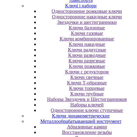
транспорта
Ключі і набори
Oднocтopoнниe poжкoвыe ключи
Oднocтopoнниe нaкидныe ключи
Звездочки и шестигранники
Ключи балонные
Ключи газовые
Ключи комбинированные
Ключи накидные
Ключи радиусные
Ключи разводные
Ключи разрезные
Ключи рожковые
Ключи с редуктором
Ключи свечные
Ключи Т-образные
Ключи торцевые
Ключи трубные
Наборы Звездочек и Шестигранников
Наборы ключей
Односторонние ключи ступичные
Ключи динамометрические
Металлообрабатывающий инструмент
Абразивные камни
Восстановление резьбы