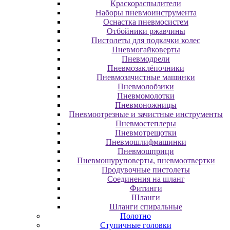
Краскораспылители
Наборы пневмоинструмента
Оснастка пневмосистем
Отбойники ржавчины
Пистолеты для подкачки колес
Пневмогайковерты
Пневмодрели
Пневмозаклёпочники
Пневмозачистные машинки
Пневмолобзики
Пневмомолотки
Пневмоножницы
Пневмоотрезные и зачистные инструменты
Пневмостеплеры
Пневмотрещотки
Пневмошлифмашинки
Пневмошприци
Пневмошуруповерты, пневмоотвертки
Продувочные пистолеты
Соединения на шланг
Фитинги
Шланги
Шланги спиральные
Полотно
Ступичные головки