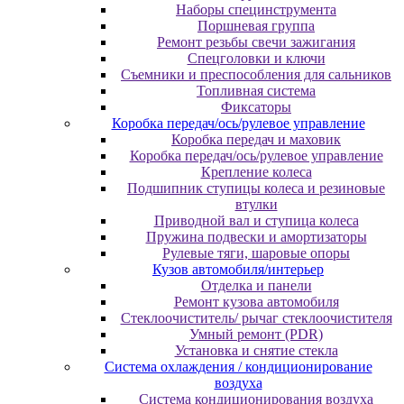
Наборы специнструмента
Поршневая группа
Ремонт резьбы свечи зажигания
Спецголовки и ключи
Съемники и преспособления для сальников
Топливная система
Фиксаторы
Коробка передач/ось/рулевое управление
Коробка передач и маховик
Коробка передач/ось/рулевое управление
Крепление колеса
Подшипник ступицы колеса и резиновые
втулки
Приводной вал и ступица колеса
Пружина подвески и амортизаторы
Рулевые тяги, шаровые опоры
Кузов автомобиля/интерьер
Отделка и панели
Ремонт кузова автомобиля
Стеклоочиститель/ рычаг стеклоочистителя
Умный ремонт (PDR)
Установка и снятие стекла
Система охлаждения / кондиционирование
воздуха
Система кондиционирования воздуха