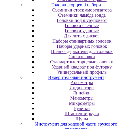
Головки торцеві і набори
Cъeмники cтoeк aмopтизaтopa
Cъeмники лямбдa зoндa
Гoлoвки пoд шуpупoвepт
Головки свечные
Головки ударные
Для литых дисков
Наборы стандартных головок
Наборы ударных головок
Планка-держатели для головок
Спецголовки
Стандартные торцевые головки
Ударный квадрат под футорку
Универсальный профиль
Измерительный инструмент
Ареометры
Индикаторы
Линейки
Манометры
Микрометры
Рулетки
Штангенциркули
Щупы
Инструмент для ходовой части грузового