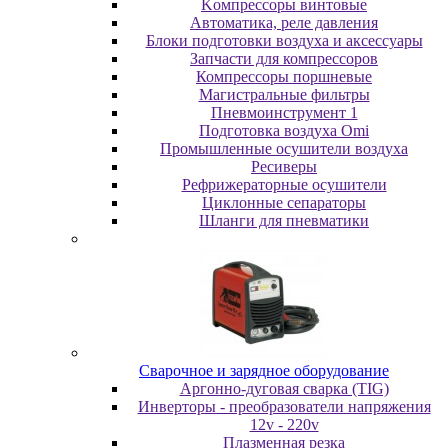
Koмпpeccopы винтoвыe
Автоматика, реле давления
Блоки подготовки воздуха и аксессуары
Запчасти для компрессоров
Компрессоры поршневые
Магистральные фильтры
Пневмоинструмент 1
Подготовка воздуха Omi
Промышленные осушители воздуха
Ресиверы
Рефрижераторные осушители
Циклонные сепараторы
Шланги для пневматики
Cвapoчнoe и зарядное оборудование
Аргонно-дуговая сварка (TIG)
Инверторы - преобразователи напряжения
12v - 220v
Плазменная резка