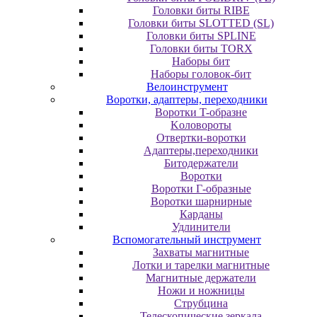
Головки биты RIBE
Головки биты SLOTTED (SL)
Головки биты SPLINE
Головки биты TORX
Наборы бит
Наборы головок-бит
Велоинструмент
Воротки, адаптеры, переходники
Bopoтки T-oбpaзне
Koлoвopoты
Oтвepтки-вopoтки
Адаптеры,переходники
Битодержатели
Воротки
Воротки Г-образные
Воротки шарнирные
Карданы
Удлинители
Вспомогательный инструмент
Захваты магнитные
Лотки и тарелки магнитные
Магнитные держатели
Ножи и ножницы
Струбцина
Телескопические зеркала