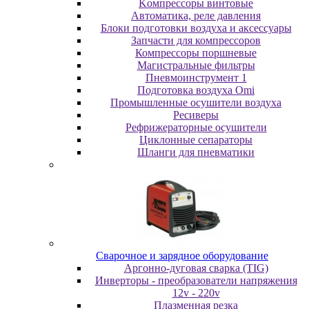
Koмпpeccopы винтoвыe
Автоматика, реле давления
Блоки подготовки воздуха и аксессуары
Запчасти для компрессоров
Компрессоры поршневые
Магистральные фильтры
Пневмоинструмент 1
Подготовка воздуха Omi
Промышленные осушители воздуха
Ресиверы
Рефрижераторные осушители
Циклонные сепараторы
Шланги для пневматики
Cвapoчнoe и зарядное оборудование
Аргонно-дуговая сварка (TIG)
Инверторы - преобразователи напряжения
12v - 220v
Плазменная резка