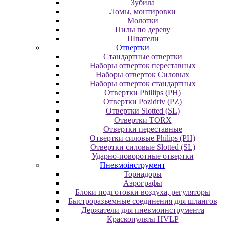
Зубила
Ломы, монтировки
Молотки
Пилы по дереву
Шпатели
Отвертки
Cтандартные отвертки
Наборы отверток переставных
Наборы отверток Силовых
Наборы отверток стандартных
Отвертки Phillips (PH)
Отвертки Pozidriv (PZ)
Отвертки Slotted (SL)
Отвертки TORX
Отвертки переставные
Отвертки силовые Philips (PH)
Отвертки силовые Slotted (SL)
Ударно-поворотные отвертки
Пневмоінструмент
Topнaдopы
Аэрографы
Блоки подготовки воздуха, регуляторы
Быстроразъемные соединения для шлангов
Держатели для пневмоинструмента
Краскопульты HVLP