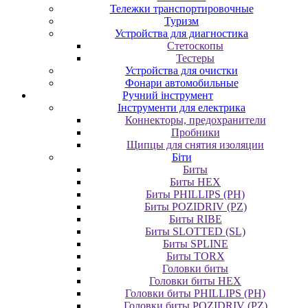
Тележки транспортировочные
Туризм
Устройства для диагностика
Стетоскопы
Тестеры
Устройства для очистки
Фонари автомобильные
Ручний інструмент
Інструменти для електрика
Коннекторы, предохранители
Пробники
Щипцы для снятия изоляции
Біти
Биты
Биты HEX
Биты PHILLIPS (PH)
Биты POZIDRIV (PZ)
Биты RIBE
Биты SLOTTED (SL)
Биты SPLINE
Биты TORX
Головки биты
Головки биты HEX
Головки биты PHILLIPS (PH)
Головки биты POZIDRIV (PZ)