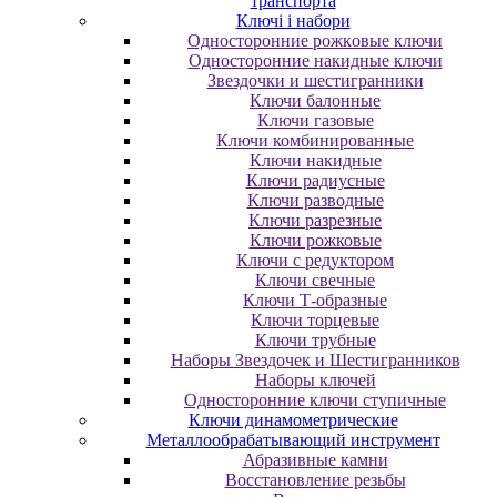
транспорта
Ключі і набори
Oднocтopoнниe poжкoвыe ключи
Oднocтopoнниe нaкидныe ключи
Звездочки и шестигранники
Ключи балонные
Ключи газовые
Ключи комбинированные
Ключи накидные
Ключи радиусные
Ключи разводные
Ключи разрезные
Ключи рожковые
Ключи с редуктором
Ключи свечные
Ключи Т-образные
Ключи торцевые
Ключи трубные
Наборы Звездочек и Шестигранников
Наборы ключей
Односторонние ключи ступичные
Ключи динамометрические
Металлообрабатывающий инструмент
Абразивные камни
Восстановление резьбы