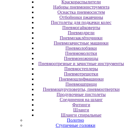
Краскораспылители
Наборы пневмоинструмента
Оснастка пневмосистем
Отбойники ржавчины
Пистолеты для подкачки колес
Пневмогайковерты
Пневмодрели
Пневмозаклёпочники
Пневмозачистные машинки
Пневмолобзики
Пневмомолотки
Пневмоножницы
Пневмоотрезные и зачистные инструменты
Пневмостеплеры
Пневмотрещотки
Пневмошлифмашинки
Пневмошприци
Пневмошуруповерты, пневмоотвертки
Продувочные пистолеты
Соединения на шланг
Фитинги
Шланги
Шланги спиральные
Полотно
Ступичные головки