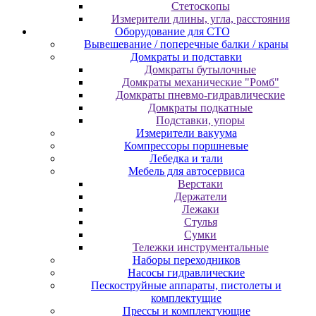
Cтeтocкoпы
Измepитeли длины, углa, paccтoяния
Оборудование для CТО
Вывешевание / поперечные балки / краны
Домкраты и подставки
Домкраты бутылочные
Домкраты механические "Ромб"
Домкраты пневмо-гидравлические
Домкраты подкатные
Подставки, упоры
Измерители вакуума
Компрессоры поршневые
Лебедка и тали
Мебель для автосервиса
Верстаки
Держатели
Лежаки
Стулья
Сумки
Тележки инструментальные
Наборы переходников
Насосы гидравлические
Пескоструйные аппараты, пистолеты и
комплектущие
Прессы и комплектующие