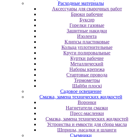
Расходные материалы
Аксессуары для сварочных работ
Брюки рабочие
Буксир
Горелки газовые
Защитные накидки
Изолента
Клипсы пластиковые
Кольца уплотнительные
Круги полировальные
Куртки рабочие
Металлический
Наборы крепежа
Стартовые провода
Термометры
Шайби плоскі
Садовое освещение
Смазка, замена технических жидкостей
Воронки
Нагнетатели смазки
Пресс-масленки
Смазка, замена технических жидкостей
Устроиства и емкости для сбора масла
Шприцы, насадки и шланги
Съемники