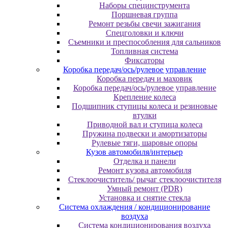
Наборы специнструмента
Поршневая группа
Ремонт резьбы свечи зажигания
Спецголовки и ключи
Съемники и преспособления для сальников
Топливная система
Фиксаторы
Коробка передач/ось/рулевое управление
Коробка передач и маховик
Коробка передач/ось/рулевое управление
Крепление колеса
Подшипник ступицы колеса и резиновые
втулки
Приводной вал и ступица колеса
Пружина подвески и амортизаторы
Рулевые тяги, шаровые опоры
Кузов автомобиля/интерьер
Отделка и панели
Ремонт кузова автомобиля
Стеклоочиститель/ рычаг стеклоочистителя
Умный ремонт (PDR)
Установка и снятие стекла
Система охлаждения / кондиционирование
воздуха
Система кондиционирования воздуха