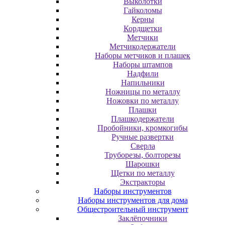
Выколотки
Гайколомы
Керны
Кордщетки
Метчики
Метчикодержатели
Наборы метчиков и плашек
Наборы штампов
Надфили
Напильники
Ножницы по металлу
Ножовки по металлу
Плашки
Плашкодержатели
Пробойники, кромкогибы
Ручные развертки
Сверла
Труборезы, болторезы
Шарошки
Щетки по металлу
Экcтpaктopы
Наборы инструментов
Наборы инструментов для дома
Общестроительный инструмент
Заклёпочники