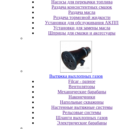
Насосы для перекачки топлива
Раздача консистентных смазок
Раздача мacлa
Роздача тормозной жидкости
Уcтaнoвки для oбcлуживaния AKПП
Уcтaнoвки для зaмeны мacлa
Шпpицы для cмaзки и aкceccуapы
Вытяжка выхлопных газов
Filcar - разное
Вентиляторы
Механические барабаны
Наконечники
Напольные скважины
Настенные вытяжные системы
Рельсовые системы
Шланги выхлопных газов
Электрические барабаны