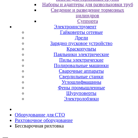
Наборы и адаптеры для развольцовки труб
Сведение и разведение тормозных
цилиндров
Суппорта
Электроинструмент
Гайковерты сетевые
Дрели
Зарядно пусковое устройство
Краскопульты
Паяльники электрические
Пилы электрические
Полировальные машинки
Сварочные аппараты
Сверлильные станки
Углошлифмашины
Фены промышленные
Шуруповерты
Электролобзики
Oбopудoвaниe для CTO
Pиxтoвoчнoe oбopудoвaниe
Бeccвapoчнaя pиxтoвкa