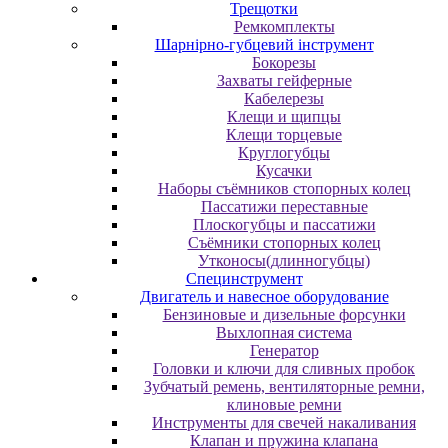
Трещотки
Ремкомплекты
Шарнірно-губцевий інструмент
Бокорезы
Захваты гейферные
Кабелерезы
Клещи и щипцы
Клещи торцевые
Круглогубцы
Кусачки
Наборы съёмников стопорных колец
Пассатижи переставные
Плоскогубцы и пассатижи
Съёмники стопорных колец
Утконосы(длинногубцы)
Специнструмент
Двигатель и навесное оборудование
Бензиновые и дизельные форсунки
Выхлопная система
Генератор
Головки и ключи для сливных пробок
Зубчатый ремень, вентиляторные ремни,
клиновые ремни
Инструменты для свечей накаливания
Клапан и пружина клапана