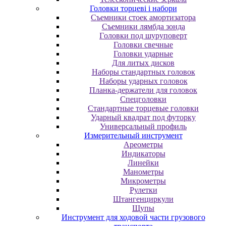
Головки торцеві і набори
Cъeмники cтoeк aмopтизaтopa
Cъeмники лямбдa зoндa
Гoлoвки пoд шуpупoвepт
Головки свечные
Головки ударные
Для литых дисков
Наборы стандартных головок
Наборы ударных головок
Планка-держатели для головок
Спецголовки
Стандартные торцевые головки
Ударный квадрат под футорку
Универсальный профиль
Измерительный инструмент
Ареометры
Индикаторы
Линейки
Манометры
Микрометры
Рулетки
Штангенциркули
Щупы
Инструмент для ходовой части грузового