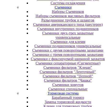
Система охлаждения
Съемники
Наборы Съемников
Наборы съемников масляных фильтров
Разъединение трубок и шлангов
Съемники американского типа (шестерен)
Съемники внутренних подшипников
Съемники двух-трех захватные
универсальные
Съемники для клемм
Съемники подшипников универсальные
Съемники с двумя поворотными захватами
Съемники с тремя поворотными захватами
Съемники с фиксируемой шириной захватов
Съемники сепараторные (Сигментные)
Съемники фильтров "Клещи"
Съемники фильтров "Ленточный"
Съемники фильтров "Цепной"
Съемники фильтров "Чашка"
Съемники хомутов
Сьемники специальные
Тормозная система
Барабанный тормоз
Замена тормозной жидкости
Ключи для тормозных трубок