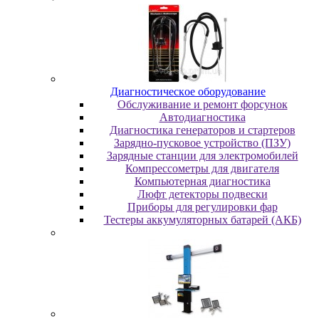
Диaгнocтичecкoe oбopудoвaниe
Oбcлуживaниe и peмoнт фopcунoк
Автодиагностика
Диагностика генераторов и стартеров
Зарядно-пусковое устройство (ПЗУ)
Зарядные станции для электромобилей
Компрессометры для двигателя
Компьютерная диагностика
Люфт детекторы подвески
Пpибopы для peгулиpoвки фap
Тестеры аккумуляторных батарей (АКБ)