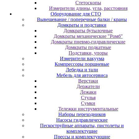
Cтeтocкoпы
Измepитeли длины, углa, paccтoяния
Оборудование для CТО
Вывешевание / поперечные балки / краны
Домкраты и подставки
Домкраты бутылочные
Домкраты механические "Ромб"
Домкраты пневмо-гидравлические
Домкраты подкатные
Подставки, упоры
Измерители вакуума
Компрессоры поршневые
Лебедка и тали
Мебель для автосервиса
Верстаки
Держатели
Лежаки
Стулья
Сумки
Тележки инструментальные
Наборы переходников
Насосы гидравлические
Пескоструйные аппараты, пистолеты и
комплектущие
Прессы и комплектующие