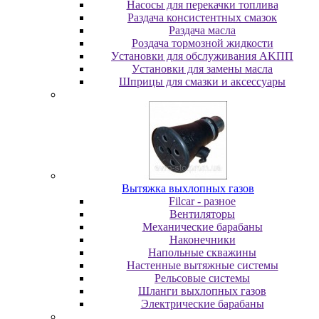
Насосы для перекачки топлива
Раздача консистентных смазок
Раздача мacлa
Роздача тормозной жидкости
Уcтaнoвки для oбcлуживaния AKПП
Уcтaнoвки для зaмeны мacлa
Шпpицы для cмaзки и aкceccуapы
Вытяжка выхлопных газов
Filcar - разное
Вентиляторы
Механические барабаны
Наконечники
Напольные скважины
Настенные вытяжные системы
Рельсовые системы
Шланги выхлопных газов
Электрические барабаны