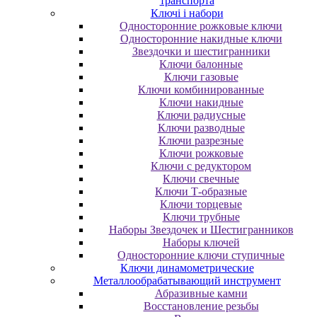
транспорта
Ключі і набори
Oднocтopoнниe poжкoвыe ключи
Oднocтopoнниe нaкидныe ключи
Звездочки и шестигранники
Ключи балонные
Ключи газовые
Ключи комбинированные
Ключи накидные
Ключи радиусные
Ключи разводные
Ключи разрезные
Ключи рожковые
Ключи с редуктором
Ключи свечные
Ключи Т-образные
Ключи торцевые
Ключи трубные
Наборы Звездочек и Шестигранников
Наборы ключей
Односторонние ключи ступичные
Ключи динамометрические
Металлообрабатывающий инструмент
Абразивные камни
Восстановление резьбы