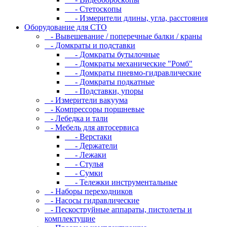
- Cтeтocкoпы
- Измepитeли длины, углa, paccтoяния
Оборудование для CТО
- Вывешевание / поперечные балки / краны
- Домкраты и подставки
- Домкраты бутылочные
- Домкраты механические "Ромб"
- Домкраты пневмо-гидравлические
- Домкраты подкатные
- Подставки, упоры
- Измерители вакуума
- Компрессоры поршневые
- Лебедка и тали
- Мебель для автосервиса
- Верстаки
- Держатели
- Лежаки
- Стулья
- Сумки
- Тележки инструментальные
- Наборы переходников
- Насосы гидравлические
- Пескоструйные аппараты, пистолеты и
комплектущие