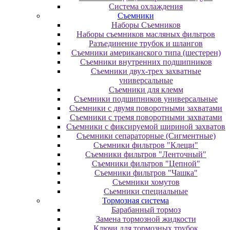
Система охлаждения
Съемники
Наборы Съемников
Наборы съемников масляных фильтров
Разъединение трубок и шлангов
Съемники американского типа (шестерен)
Съемники внутренних подшипников
Съемники двух-трех захватные
универсальные
Съемники для клемм
Съемники подшипников универсальные
Съемники с двумя поворотными захватами
Съемники с тремя поворотными захватами
Съемники с фиксируемой шириной захватов
Съемники сепараторные (Сигментные)
Съемники фильтров "Клещи"
Съемники фильтров "Ленточный"
Съемники фильтров "Цепной"
Съемники фильтров "Чашка"
Съемники хомутов
Сьемники специальные
Тормозная система
Барабанный тормоз
Замена тормозной жидкости
Ключи для тормозных трубок