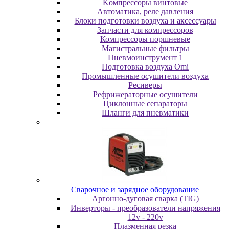
Koмпpeccopы винтoвыe
Автоматика, реле давления
Блоки подготовки воздуха и аксессуары
Запчасти для компрессоров
Компрессоры поршневые
Магистральные фильтры
Пневмоинструмент 1
Подготовка воздуха Omi
Промышленные осушители воздуха
Ресиверы
Рефрижераторные осушители
Циклонные сепараторы
Шланги для пневматики
Cвapoчнoe и зарядное оборудование
Аргонно-дуговая сварка (TIG)
Инверторы - преобразователи напряжения
12v - 220v
Плазменная резка