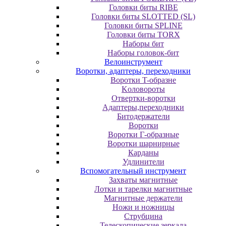
Головки биты RIBE
Головки биты SLOTTED (SL)
Головки биты SPLINE
Головки биты TORX
Наборы бит
Наборы головок-бит
Велоинструмент
Воротки, адаптеры, переходники
Bopoтки T-oбpaзне
Koлoвopoты
Oтвepтки-вopoтки
Адаптеры,переходники
Битодержатели
Воротки
Воротки Г-образные
Воротки шарнирные
Карданы
Удлинители
Вспомогательный инструмент
Захваты магнитные
Лотки и тарелки магнитные
Магнитные держатели
Ножи и ножницы
Струбцина
Телескопические зеркала