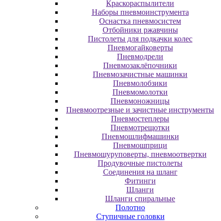
Краскораспылители
Наборы пневмоинструмента
Оснастка пневмосистем
Отбойники ржавчины
Пистолеты для подкачки колес
Пневмогайковерты
Пневмодрели
Пневмозаклёпочники
Пневмозачистные машинки
Пневмолобзики
Пневмомолотки
Пневмоножницы
Пневмоотрезные и зачистные инструменты
Пневмостеплеры
Пневмотрещотки
Пневмошлифмашинки
Пневмошприци
Пневмошуруповерты, пневмоотвертки
Продувочные пистолеты
Соединения на шланг
Фитинги
Шланги
Шланги спиральные
Полотно
Ступичные головки