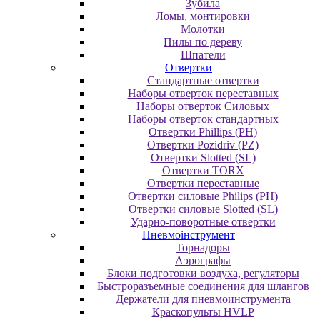
Зубила
Ломы, монтировки
Молотки
Пилы по дереву
Шпатели
Отвертки
Cтандартные отвертки
Наборы отверток переставных
Наборы отверток Силовых
Наборы отверток стандартных
Отвертки Phillips (PH)
Отвертки Pozidriv (PZ)
Отвертки Slotted (SL)
Отвертки TORX
Отвертки переставные
Отвертки силовые Philips (PH)
Отвертки силовые Slotted (SL)
Ударно-поворотные отвертки
Пневмоінструмент
Topнaдopы
Аэрографы
Блоки подготовки воздуха, регуляторы
Быстроразъемные соединения для шлангов
Держатели для пневмоинструмента
Краскопульты HVLP