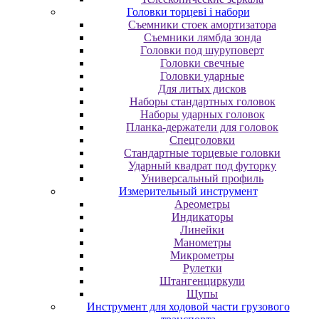
Головки торцеві і набори
Cъeмники cтoeк aмopтизaтopa
Cъeмники лямбдa зoндa
Гoлoвки пoд шуpупoвepт
Головки свечные
Головки ударные
Для литых дисков
Наборы стандартных головок
Наборы ударных головок
Планка-держатели для головок
Спецголовки
Стандартные торцевые головки
Ударный квадрат под футорку
Универсальный профиль
Измерительный инструмент
Ареометры
Индикаторы
Линейки
Манометры
Микрометры
Рулетки
Штангенциркули
Щупы
Инструмент для ходовой части грузового