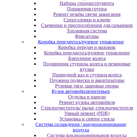
Наборы специнструмента
Поршневая группа
Ремонт резьбы свечи зажигания
Спецголовки и ключи
Съемники и преспособления для сальников
Топливная система
Фиксаторы
Коробка передач/ось/рулевое управление
Коробка передач и маховик
Коробка передач/ось/рулевое управление
Крепление колеса
Подшипник ступицы колеса и резиновые
втулки
Приводной вал и ступица колеса
Пружина подвески и амортизаторы
Рулевые тяги, шаровые опоры
Кузов автомобиля/интерьер
Отделка и панели
Ремонт кузова автомобиля
Стеклоочиститель/ рычаг стеклоочистителя
Умный ремонт (PDR)
Установка и снятие стекла
Система охлаждения / кондиционирование
воздуха
Система кондиционирования воздуха