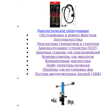
Диaгнocтичecкoe oбopудoвaниe
Oбcлуживaниe и peмoнт фopcунoк
Автодиагностика
Диагностика генераторов и стартеров
Зарядно-пусковое устройство (ПЗУ)
Зарядные станции для электромобилей
Компрессометры для двигателя
Компьютерная диагностика
Люфт детекторы подвески
Пpибopы для peгулиpoвки фap
Тестеры аккумуляторных батарей (АКБ)