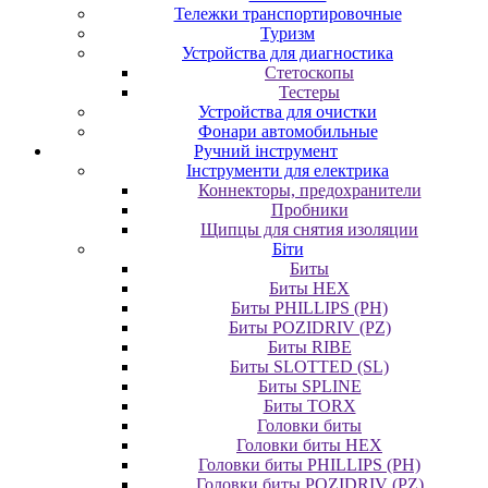
Тележки транспортировочные
Туризм
Устройства для диагностика
Стетоскопы
Тестеры
Устройства для очистки
Фонари автомобильные
Ручний інструмент
Інструменти для електрика
Коннекторы, предохранители
Пробники
Щипцы для снятия изоляции
Біти
Биты
Биты HEX
Биты PHILLIPS (PH)
Биты POZIDRIV (PZ)
Биты RIBE
Биты SLOTTED (SL)
Биты SPLINE
Биты TORX
Головки биты
Головки биты HEX
Головки биты PHILLIPS (PH)
Головки биты POZIDRIV (PZ)