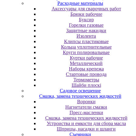
Расходные материалы
Аксессуары для сварочных работ
Брюки рабочие
Буксир
Горелки газовые
Защитные накидки
Изолента
Клипсы пластиковые
Кольца уплотнительные
Круги полировальные
Куртки рабочие
Металлический
Наборы крепежа
Стартовые провода
Термометры
Шайби плоскі
Садовое освещение
Смазка, замена технических жидкостей
Воронки
Нагнетатели смазки
Пресс-масленки
Смазка, замена технических жидкостей
Устроиства и емкости для сбора масла
Шприцы, насадки и шланги
Съемники