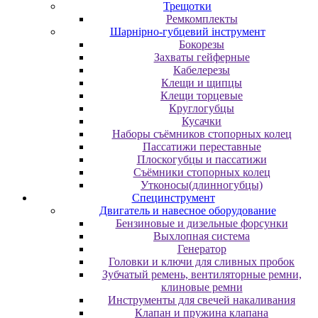
Трещотки
Ремкомплекты
Шарнірно-губцевий інструмент
Бокорезы
Захваты гейферные
Кабелерезы
Клещи и щипцы
Клещи торцевые
Круглогубцы
Кусачки
Наборы съёмников стопорных колец
Пассатижи переставные
Плоскогубцы и пассатижи
Съёмники стопорных колец
Утконосы(длинногубцы)
Специнструмент
Двигатель и навесное оборудование
Бензиновые и дизельные форсунки
Выхлопная система
Генератор
Головки и ключи для сливных пробок
Зубчатый ремень, вентиляторные ремни,
клиновые ремни
Инструменты для свечей накаливания
Клапан и пружина клапана