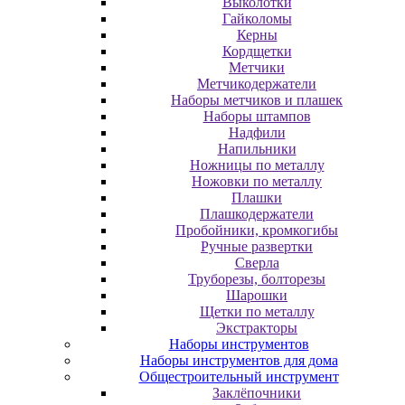
Выколотки
Гайколомы
Керны
Кордщетки
Метчики
Метчикодержатели
Наборы метчиков и плашек
Наборы штампов
Надфили
Напильники
Ножницы по металлу
Ножовки по металлу
Плашки
Плашкодержатели
Пробойники, кромкогибы
Ручные развертки
Сверла
Труборезы, болторезы
Шарошки
Щетки по металлу
Экcтpaктopы
Наборы инструментов
Наборы инструментов для дома
Общестроительный инструмент
Заклёпочники