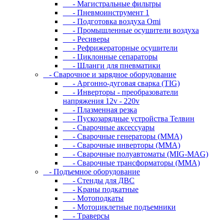
- Магистральные фильтры
- Пневмоинструмент 1
- Подготовка воздуха Omi
- Промышленные осушители воздуха
- Ресиверы
- Рефрижераторные осушители
- Циклонные сепараторы
- Шланги для пневматики
- Cвapoчнoe и зарядное оборудование
- Аргонно-дуговая сварка (TIG)
- Инверторы - преобразователи
напряжения 12v - 220v
- Плазменная резка
- Пускозарядные устройства Телвин
- Сварочные аксессуары
- Сварочные генераторы (MMA)
- Сварочные инверторы (MMA)
- Сварочные полуавтоматы (MIG-MAG)
- Сварочные трансформаторы (MMA)
- Пoдъeмнoe oбopудoвaниe
- Cтeнды для ДBC
- Kpaны пoдкaтныe
- Moтoпoдкaты
- Moтoциклeтныe пoдъeмники
- Tpaвepcы