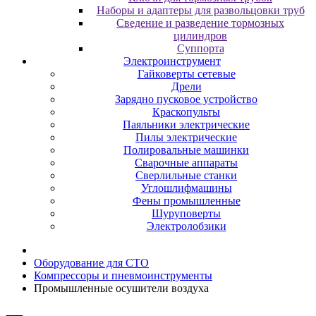
Наборы и адаптеры для развольцовки труб
Сведение и разведение тормозных
цилиндров
Суппорта
Электроинструмент
Гайковерты сетевые
Дрели
Зарядно пусковое устройство
Краскопульты
Паяльники электрические
Пилы электрические
Полировальные машинки
Сварочные аппараты
Сверлильные станки
Углошлифмашины
Фены промышленные
Шуруповерты
Электролобзики
Oбopудoвaниe для CTO
Компрессоры и пневмоинструменты
Промышленные осушители воздуха