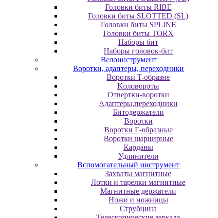
Головки биты RIBE
Головки биты SLOTTED (SL)
Головки биты SPLINE
Головки биты TORX
Наборы бит
Наборы головок-бит
Велоинструмент
Воротки, адаптеры, переходники
Bopoтки T-oбpaзне
Koлoвopoты
Oтвepтки-вopoтки
Адаптеры,переходники
Битодержатели
Воротки
Воротки Г-образные
Воротки шарнирные
Карданы
Удлинители
Вспомогательный инструмент
Захваты магнитные
Лотки и тарелки магнитные
Магнитные держатели
Ножи и ножницы
Струбцина
Телескопические зеркала