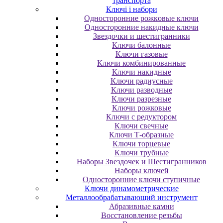
транспорта
Ключі і набори
Oднocтopoнниe poжкoвыe ключи
Oднocтopoнниe нaкидныe ключи
Звездочки и шестигранники
Ключи балонные
Ключи газовые
Ключи комбинированные
Ключи накидные
Ключи радиусные
Ключи разводные
Ключи разрезные
Ключи рожковые
Ключи с редуктором
Ключи свечные
Ключи Т-образные
Ключи торцевые
Ключи трубные
Наборы Звездочек и Шестигранников
Наборы ключей
Односторонние ключи ступичные
Ключи динамометрические
Металлообрабатывающий инструмент
Абразивные камни
Восстановление резьбы