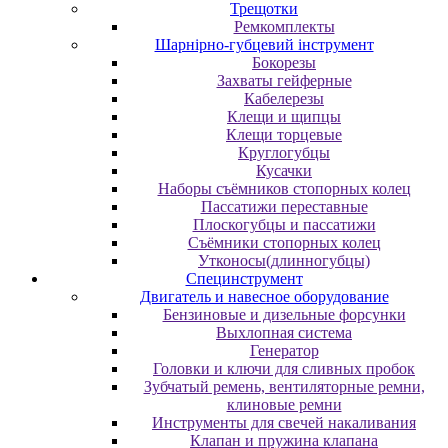
Трещотки
Ремкомплекты
Шарнірно-губцевий інструмент
Бокорезы
Захваты гейферные
Кабелерезы
Клещи и щипцы
Клещи торцевые
Круглогубцы
Кусачки
Наборы съёмников стопорных колец
Пассатижи переставные
Плоскогубцы и пассатижи
Съёмники стопорных колец
Утконосы(длинногубцы)
Специнструмент
Двигатель и навесное оборудование
Бензиновые и дизельные форсунки
Выхлопная система
Генератор
Головки и ключи для сливных пробок
Зубчатый ремень, вентиляторные ремни,
клиновые ремни
Инструменты для свечей накаливания
Клапан и пружина клапана