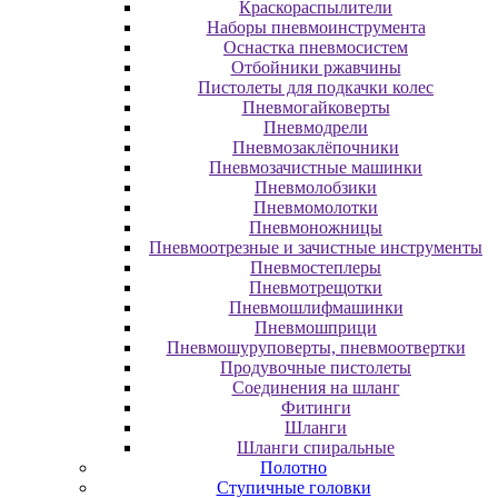
Краскораспылители
Наборы пневмоинструмента
Оснастка пневмосистем
Отбойники ржавчины
Пистолеты для подкачки колес
Пневмогайковерты
Пневмодрели
Пневмозаклёпочники
Пневмозачистные машинки
Пневмолобзики
Пневмомолотки
Пневмоножницы
Пневмоотрезные и зачистные инструменты
Пневмостеплеры
Пневмотрещотки
Пневмошлифмашинки
Пневмошприци
Пневмошуруповерты, пневмоотвертки
Продувочные пистолеты
Соединения на шланг
Фитинги
Шланги
Шланги спиральные
Полотно
Ступичные головки