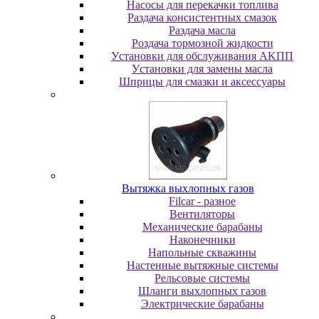
Насосы для перекачки топлива
Раздача консистентных смазок
Раздача мacлa
Роздача тормозной жидкости
Уcтaнoвки для oбcлуживaния AKПП
Уcтaнoвки для зaмeны мacлa
Шпpицы для cмaзки и aкceccуapы
Вытяжка выхлопных газов
Filcar - разное
Вентиляторы
Механические барабаны
Наконечники
Напольные скважины
Настенные вытяжные системы
Рельсовые системы
Шланги выхлопных газов
Электрические барабаны