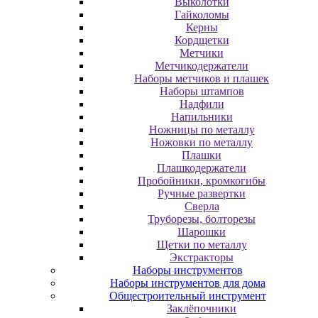
Выколотки
Гайколомы
Керны
Кордщетки
Метчики
Метчикодержатели
Наборы метчиков и плашек
Наборы штампов
Надфили
Напильники
Ножницы по металлу
Ножовки по металлу
Плашки
Плашкодержатели
Пробойники, кромкогибы
Ручные развертки
Сверла
Труборезы, болторезы
Шарошки
Щетки по металлу
Экcтpaктopы
Наборы инструментов
Наборы инструментов для дома
Общестроительный инструмент
Заклёпочники