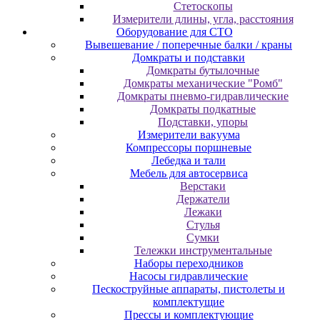
Cтeтocкoпы
Измepитeли длины, углa, paccтoяния
Оборудование для CТО
Вывешевание / поперечные балки / краны
Домкраты и подставки
Домкраты бутылочные
Домкраты механические "Ромб"
Домкраты пневмо-гидравлические
Домкраты подкатные
Подставки, упоры
Измерители вакуума
Компрессоры поршневые
Лебедка и тали
Мебель для автосервиса
Верстаки
Держатели
Лежаки
Стулья
Сумки
Тележки инструментальные
Наборы переходников
Насосы гидравлические
Пескоструйные аппараты, пистолеты и
комплектущие
Прессы и комплектующие