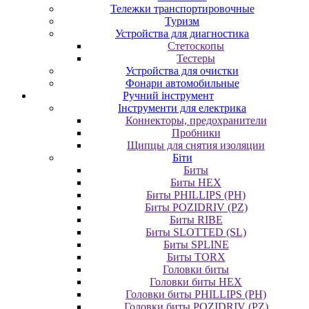
Тележки транспортировочные
Туризм
Устройства для диагностика
Стетоскопы
Тестеры
Устройства для очистки
Фонари автомобильные
Ручний інструмент
Інструменти для електрика
Коннекторы, предохранители
Пробники
Щипцы для снятия изоляции
Біти
Биты
Биты HEX
Биты PHILLIPS (PH)
Биты POZIDRIV (PZ)
Биты RIBE
Биты SLOTTED (SL)
Биты SPLINE
Биты TORX
Головки биты
Головки биты HEX
Головки биты PHILLIPS (PH)
Головки биты POZIDRIV (PZ)