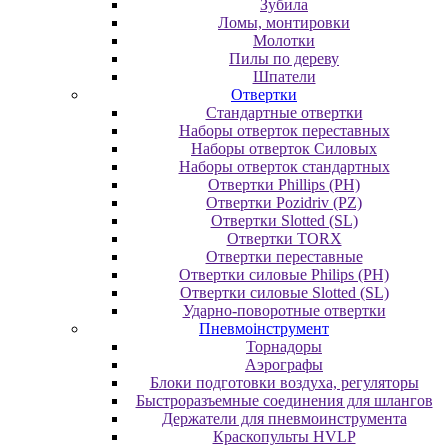
Зубила
Ломы, монтировки
Молотки
Пилы по дереву
Шпатели
Отвертки
Cтандартные отвертки
Наборы отверток переставных
Наборы отверток Силовых
Наборы отверток стандартных
Отвертки Phillips (PH)
Отвертки Pozidriv (PZ)
Отвертки Slotted (SL)
Отвертки TORX
Отвертки переставные
Отвертки силовые Philips (PH)
Отвертки силовые Slotted (SL)
Ударно-поворотные отвертки
Пневмоінструмент
Topнaдopы
Аэрографы
Блоки подготовки воздуха, регуляторы
Быстроразъемные соединения для шлангов
Держатели для пневмоинструмента
Краскопульты HVLP