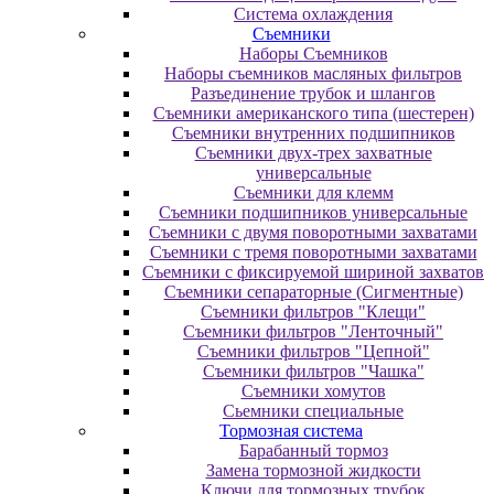
Система охлаждения
Съемники
Наборы Съемников
Наборы съемников масляных фильтров
Разъединение трубок и шлангов
Съемники американского типа (шестерен)
Съемники внутренних подшипников
Съемники двух-трех захватные
универсальные
Съемники для клемм
Съемники подшипников универсальные
Съемники с двумя поворотными захватами
Съемники с тремя поворотными захватами
Съемники с фиксируемой шириной захватов
Съемники сепараторные (Сигментные)
Съемники фильтров "Клещи"
Съемники фильтров "Ленточный"
Съемники фильтров "Цепной"
Съемники фильтров "Чашка"
Съемники хомутов
Сьемники специальные
Тормозная система
Барабанный тормоз
Замена тормозной жидкости
Ключи для тормозных трубок