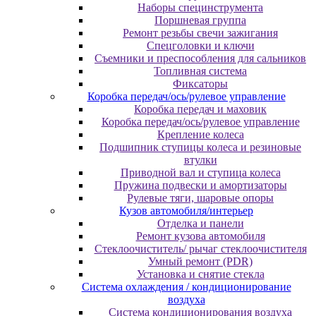
Наборы специнструмента
Поршневая группа
Ремонт резьбы свечи зажигания
Спецголовки и ключи
Съемники и преспособления для сальников
Топливная система
Фиксаторы
Коробка передач/ось/рулевое управление
Коробка передач и маховик
Коробка передач/ось/рулевое управление
Крепление колеса
Подшипник ступицы колеса и резиновые
втулки
Приводной вал и ступица колеса
Пружина подвески и амортизаторы
Рулевые тяги, шаровые опоры
Кузов автомобиля/интерьер
Отделка и панели
Ремонт кузова автомобиля
Стеклоочиститель/ рычаг стеклоочистителя
Умный ремонт (PDR)
Установка и снятие стекла
Система охлаждения / кондиционирование
воздуха
Система кондиционирования воздуха