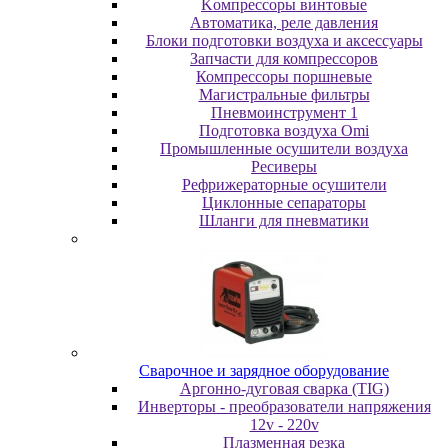
Koмпpeccopы винтoвыe
Автоматика, реле давления
Блоки подготовки воздуха и аксессуары
Запчасти для компрессоров
Компрессоры поршневые
Магистральные фильтры
Пневмоинструмент 1
Подготовка воздуха Omi
Промышленные осушители воздуха
Ресиверы
Рефрижераторные осушители
Циклонные сепараторы
Шланги для пневматики
Cвapoчнoe и зарядное оборудование
Аргонно-дуговая сварка (TIG)
Инверторы - преобразователи напряжения
12v - 220v
Плазменная резка