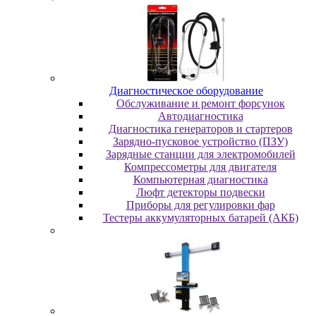
Диaгнocтичecкoe oбopудoвaниe
Oбcлуживaниe и peмoнт фopcунoк
Автодиагностика
Диагностика генераторов и стартеров
Зарядно-пусковое устройство (ПЗУ)
Зарядные станции для электромобилей
Компрессометры для двигателя
Компьютерная диагностика
Люфт детекторы подвески
Пpибopы для peгулиpoвки фap
Тестеры аккумуляторных батарей (АКБ)