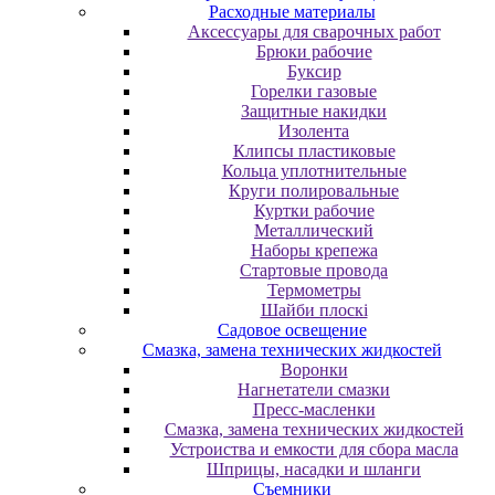
Расходные материалы
Аксессуары для сварочных работ
Брюки рабочие
Буксир
Горелки газовые
Защитные накидки
Изолента
Клипсы пластиковые
Кольца уплотнительные
Круги полировальные
Куртки рабочие
Металлический
Наборы крепежа
Стартовые провода
Термометры
Шайби плоскі
Садовое освещение
Смазка, замена технических жидкостей
Воронки
Нагнетатели смазки
Пресс-масленки
Смазка, замена технических жидкостей
Устроиства и емкости для сбора масла
Шприцы, насадки и шланги
Съемники