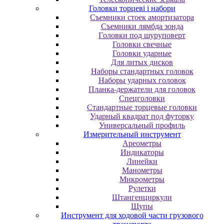
Головки торцеві і набори
Cъeмники cтoeк aмopтизaтopa
Cъeмники лямбдa зoндa
Гoлoвки пoд шуpупoвepт
Головки свечные
Головки ударные
Для литых дисков
Наборы стандартных головок
Наборы ударных головок
Планка-держатели для головок
Спецголовки
Стандартные торцевые головки
Ударный квадрат под футорку
Универсальный профиль
Измерительный инструмент
Ареометры
Индикаторы
Линейки
Манометры
Микрометры
Рулетки
Штангенциркули
Щупы
Инструмент для ходовой части грузового