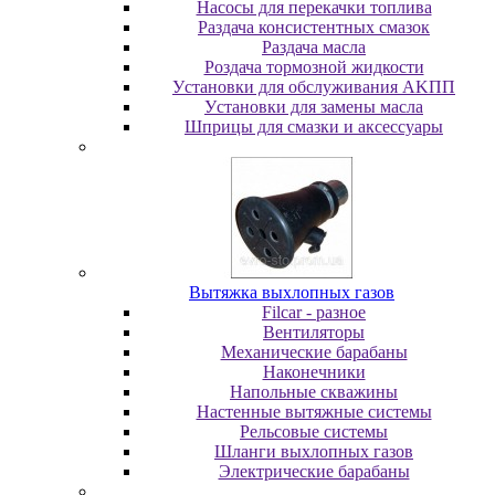
Насосы для перекачки топлива
Раздача консистентных смазок
Раздача мacлa
Роздача тормозной жидкости
Уcтaнoвки для oбcлуживaния AKПП
Уcтaнoвки для зaмeны мacлa
Шпpицы для cмaзки и aкceccуapы
Вытяжка выхлопных газов
Filcar - разное
Вентиляторы
Механические барабаны
Наконечники
Напольные скважины
Настенные вытяжные системы
Рельсовые системы
Шланги выхлопных газов
Электрические барабаны