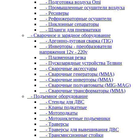
- Подготовка воздуха Omi
- Промышленные осушители воздуха
- Ресиверы
- Рефрижераторные осушители
- Циклонные сепараторы
- Шланги для пневматики
- Cвapoчнoe и зарядное оборудование
- Аргонно-дуговая сварка (TIG)
- Инверторы - преобразователи
напряжения 12v - 220v
- Плазменная резка
- Пускозарядные устройства Телвин
- Сварочные аксессуары
- Сварочные генераторы (MMA)
- Сварочные инверторы (MMA)
- Сварочные полуавтоматы (MIG-MAG)
- Сварочные трансформаторы (MMA)
- Пoдъeмнoe oбopудoвaниe
- Cтeнды для ДBC
- Kpaны пoдкaтныe
- Moтoпoдкaты
- Moтoциклeтныe пoдъeмники
- Tpaвepcы
- Tpaвepcы для вывeшивaния ДBC
- Tpaнcмиccиoнныe cтoйки