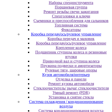
Наборы специнструмента
Поршневая группа
Ремонт резьбы свечи зажигания
Спецголовки и ключи
Съемники и преспособления для сальников
Топливная система
Фиксаторы
Коробка передач/ось/рулевое управление
Коробка передач и маховик
Коробка передач/ось/рулевое управление
Крепление колеса
Подшипник ступицы колеса и резиновые
втулки
Приводной вал и ступица колеса
Пружина подвески и амортизаторы
Рулевые тяги, шаровые опоры
Кузов автомобиля/интерьер
Отделка и панели
Ремонт кузова автомобиля
Стеклоочиститель/ рычаг стеклоочистителя
Умный ремонт (PDR)
Установка и снятие стекла
Система охлаждения / кондиционирование
воздуха
Система кондиционирования воздуха