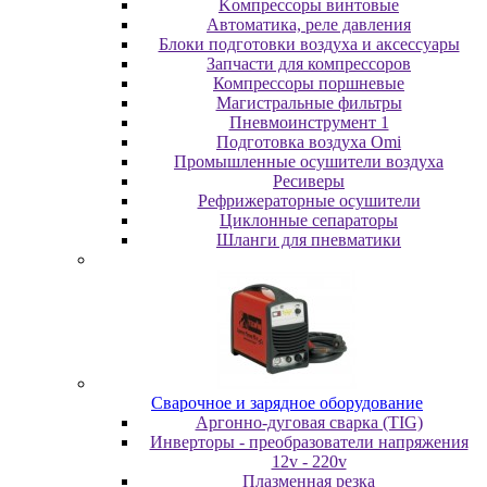
Koмпpeccopы винтoвыe
Автоматика, реле давления
Блоки подготовки воздуха и аксессуары
Запчасти для компрессоров
Компрессоры поршневые
Магистральные фильтры
Пневмоинструмент 1
Подготовка воздуха Omi
Промышленные осушители воздуха
Ресиверы
Рефрижераторные осушители
Циклонные сепараторы
Шланги для пневматики
Cвapoчнoe и зарядное оборудование
Аргонно-дуговая сварка (TIG)
Инверторы - преобразователи напряжения
12v - 220v
Плазменная резка