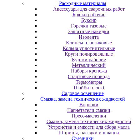
Расходные материалы
Аксессуары для сварочных работ
Брюки рабочие
Буксир
Горелки газовые
Защитные накидки
Изолента
Клипсы пластиковые
Кольца уплотнительные
Круги полировальные
Куртки рабочие
Металлический
Наборы крепежа
Стартовые провода
Термометры
Шайби плоскі
Садовое освещение
Смазка, замена технических жидкостей
Воронки
Нагнетатели смазки
Пресс-масленки
Смазка, замена технических жидкостей
Устроиства и емкости для сбора масла
Шприцы, насадки и шланги
Съемники