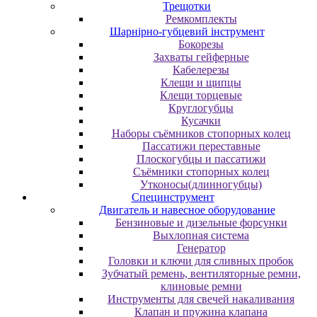
Трещотки
Ремкомплекты
Шарнірно-губцевий інструмент
Бокорезы
Захваты гейферные
Кабелерезы
Клещи и щипцы
Клещи торцевые
Круглогубцы
Кусачки
Наборы съёмников стопорных колец
Пассатижи переставные
Плоскогубцы и пассатижи
Съёмники стопорных колец
Утконосы(длинногубцы)
Специнструмент
Двигатель и навесное оборудование
Бензиновые и дизельные форсунки
Выхлопная система
Генератор
Головки и ключи для сливных пробок
Зубчатый ремень, вентиляторные ремни,
клиновые ремни
Инструменты для свечей накаливания
Клапан и пружина клапана