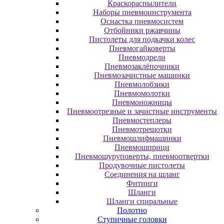
Краскораспылители
Наборы пневмоинструмента
Оснастка пневмосистем
Отбойники ржавчины
Пистолеты для подкачки колес
Пневмогайковерты
Пневмодрели
Пневмозаклёпочники
Пневмозачистные машинки
Пневмолобзики
Пневмомолотки
Пневмоножницы
Пневмоотрезные и зачистные инструменты
Пневмостеплеры
Пневмотрещотки
Пневмошлифмашинки
Пневмошприци
Пневмошуруповерты, пневмоотвертки
Продувочные пистолеты
Соединения на шланг
Фитинги
Шланги
Шланги спиральные
Полотно
Ступичные головки