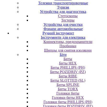
Тележки транспортировочные
Туризм
Устройства для диагностика
Стетоскопы
Тестеры
Устройства для очистки
Фонари автомобильные
Ручний інструмент
Інструменти для електрика
Коннекторы, предохранители
Пробники
Щипцы для снятия изоляции
Біти
Биты
Биты HEX
Биты PHILLIPS (PH)
Биты POZIDRIV (PZ)
Биты RIBE
Биты SLOTTED (SL)
Биты SPLINE
Биты TORX
Головки биты
Головки биты HEX
Головки биты PHILLIPS (PH)
Головки биты POZIDRIV (PZ)