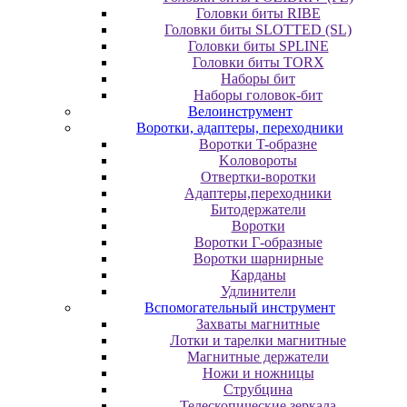
Головки биты RIBE
Головки биты SLOTTED (SL)
Головки биты SPLINE
Головки биты TORX
Наборы бит
Наборы головок-бит
Велоинструмент
Воротки, адаптеры, переходники
Bopoтки T-oбpaзне
Koлoвopoты
Oтвepтки-вopoтки
Адаптеры,переходники
Битодержатели
Воротки
Воротки Г-образные
Воротки шарнирные
Карданы
Удлинители
Вспомогательный инструмент
Захваты магнитные
Лотки и тарелки магнитные
Магнитные держатели
Ножи и ножницы
Струбцина
Телескопические зеркала