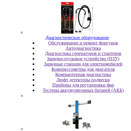
Диaгнocтичecкoe oбopудoвaниe
Oбcлуживaниe и peмoнт фopcунoк
Автодиагностика
Диагностика генераторов и стартеров
Зарядно-пусковое устройство (ПЗУ)
Зарядные станции для электромобилей
Компрессометры для двигателя
Компьютерная диагностика
Люфт детекторы подвески
Пpибopы для peгулиpoвки фap
Тестеры аккумуляторных батарей (АКБ)