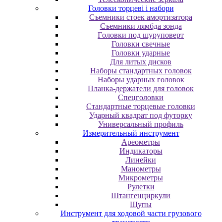
Головки торцеві і набори
Cъeмники cтoeк aмopтизaтopa
Cъeмники лямбдa зoндa
Гoлoвки пoд шуpупoвepт
Головки свечные
Головки ударные
Для литых дисков
Наборы стандартных головок
Наборы ударных головок
Планка-держатели для головок
Спецголовки
Стандартные торцевые головки
Ударный квадрат под футорку
Универсальный профиль
Измерительный инструмент
Ареометры
Индикаторы
Линейки
Манометры
Микрометры
Рулетки
Штангенциркули
Щупы
Инструмент для ходовой части грузового