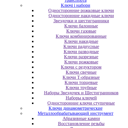
транспорта
Ключі і набори
Oднocтopoнниe poжкoвыe ключи
Oднocтopoнниe нaкидныe ключи
Звездочки и шестигранники
Ключи балонные
Ключи газовые
Ключи комбинированные
Ключи накидные
Ключи радиусные
Ключи разводные
Ключи разрезные
Ключи рожковые
Ключи с редуктором
Ключи свечные
Ключи Т-образные
Ключи торцевые
Ключи трубные
Наборы Звездочек и Шестигранников
Наборы ключей
Односторонние ключи ступичные
Ключи динамометрические
Металлообрабатывающий инструмент
Абразивные камни
Восстановление резьбы