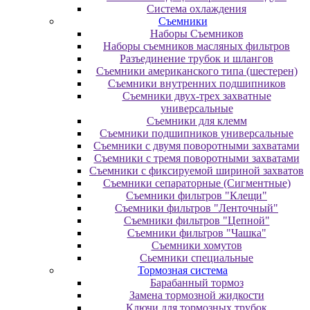
Система охлаждения
Съемники
Наборы Съемников
Наборы съемников масляных фильтров
Разъединение трубок и шлангов
Съемники американского типа (шестерен)
Съемники внутренних подшипников
Съемники двух-трех захватные
универсальные
Съемники для клемм
Съемники подшипников универсальные
Съемники с двумя поворотными захватами
Съемники с тремя поворотными захватами
Съемники с фиксируемой шириной захватов
Съемники сепараторные (Сигментные)
Съемники фильтров "Клещи"
Съемники фильтров "Ленточный"
Съемники фильтров "Цепной"
Съемники фильтров "Чашка"
Съемники хомутов
Сьемники специальные
Тормозная система
Барабанный тормоз
Замена тормозной жидкости
Ключи для тормозных трубок