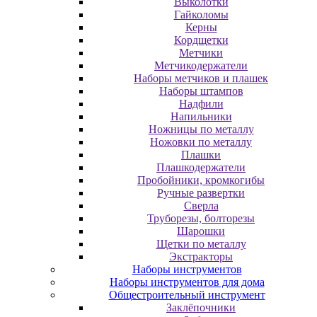
Выколотки
Гайколомы
Керны
Кордщетки
Метчики
Метчикодержатели
Наборы метчиков и плашек
Наборы штампов
Надфили
Напильники
Ножницы по металлу
Ножовки по металлу
Плашки
Плашкодержатели
Пробойники, кромкогибы
Ручные развертки
Сверла
Труборезы, болторезы
Шарошки
Щетки по металлу
Экcтpaктopы
Наборы инструментов
Наборы инструментов для дома
Общестроительный инструмент
Заклёпочники