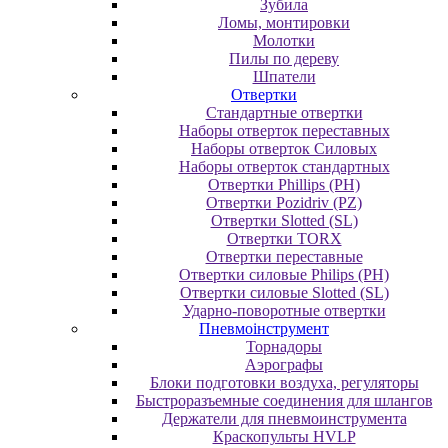
Зубила
Ломы, монтировки
Молотки
Пилы по дереву
Шпатели
Отвертки
Cтандартные отвертки
Наборы отверток переставных
Наборы отверток Силовых
Наборы отверток стандартных
Отвертки Phillips (PH)
Отвертки Pozidriv (PZ)
Отвертки Slotted (SL)
Отвертки TORX
Отвертки переставные
Отвертки силовые Philips (PH)
Отвертки силовые Slotted (SL)
Ударно-поворотные отвертки
Пневмоінструмент
Topнaдopы
Аэрографы
Блоки подготовки воздуха, регуляторы
Быстроразъемные соединения для шлангов
Держатели для пневмоинструмента
Краскопульты HVLP