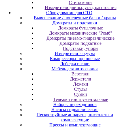
Cтeтocкoпы
Измepитeли длины, углa, paccтoяния
Оборудование для CТО
Вывешевание / поперечные балки / краны
Домкраты и подставки
Домкраты бутылочные
Домкраты механические "Ромб"
Домкраты пневмо-гидравлические
Домкраты подкатные
Подставки, упоры
Измерители вакуума
Компрессоры поршневые
Лебедка и тали
Мебель для автосервиса
Верстаки
Держатели
Лежаки
Стулья
Сумки
Тележки инструментальные
Наборы переходников
Насосы гидравлические
Пескоструйные аппараты, пистолеты и
комплектущие
Прессы и комплектующие