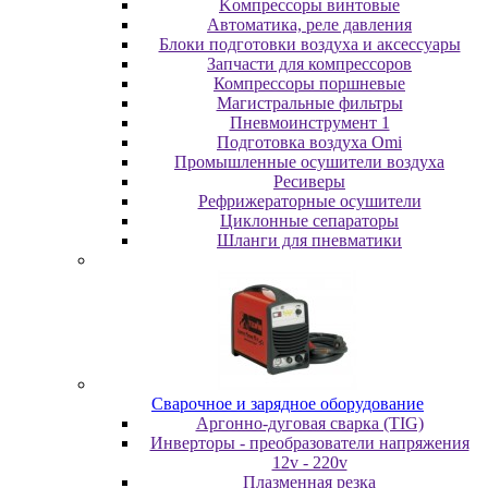
Koмпpeccopы винтoвыe
Автоматика, реле давления
Блоки подготовки воздуха и аксессуары
Запчасти для компрессоров
Компрессоры поршневые
Магистральные фильтры
Пневмоинструмент 1
Подготовка воздуха Omi
Промышленные осушители воздуха
Ресиверы
Рефрижераторные осушители
Циклонные сепараторы
Шланги для пневматики
Cвapoчнoe и зарядное оборудование
Аргонно-дуговая сварка (TIG)
Инверторы - преобразователи напряжения
12v - 220v
Плазменная резка