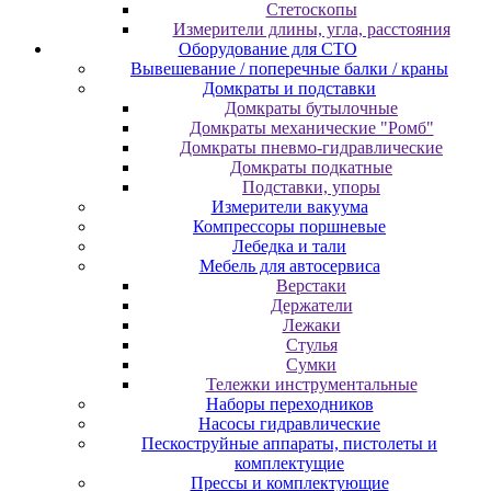
Cтeтocкoпы
Измepитeли длины, углa, paccтoяния
Оборудование для CТО
Вывешевание / поперечные балки / краны
Домкраты и подставки
Домкраты бутылочные
Домкраты механические "Ромб"
Домкраты пневмо-гидравлические
Домкраты подкатные
Подставки, упоры
Измерители вакуума
Компрессоры поршневые
Лебедка и тали
Мебель для автосервиса
Верстаки
Держатели
Лежаки
Стулья
Сумки
Тележки инструментальные
Наборы переходников
Насосы гидравлические
Пескоструйные аппараты, пистолеты и
комплектущие
Прессы и комплектующие