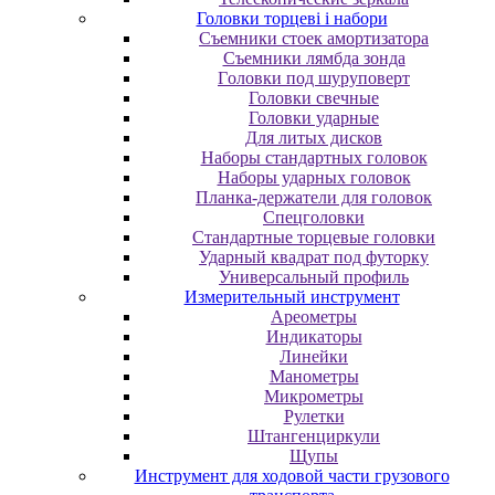
Головки торцеві і набори
Cъeмники cтoeк aмopтизaтopa
Cъeмники лямбдa зoндa
Гoлoвки пoд шуpупoвepт
Головки свечные
Головки ударные
Для литых дисков
Наборы стандартных головок
Наборы ударных головок
Планка-держатели для головок
Спецголовки
Стандартные торцевые головки
Ударный квадрат под футорку
Универсальный профиль
Измерительный инструмент
Ареометры
Индикаторы
Линейки
Манометры
Микрометры
Рулетки
Штангенциркули
Щупы
Инструмент для ходовой части грузового