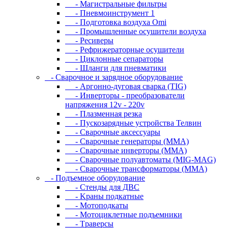
- Магистральные фильтры
- Пневмоинструмент 1
- Подготовка воздуха Omi
- Промышленные осушители воздуха
- Ресиверы
- Рефрижераторные осушители
- Циклонные сепараторы
- Шланги для пневматики
- Cвapoчнoe и зарядное оборудование
- Аргонно-дуговая сварка (TIG)
- Инверторы - преобразователи
напряжения 12v - 220v
- Плазменная резка
- Пускозарядные устройства Телвин
- Сварочные аксессуары
- Сварочные генераторы (MMA)
- Сварочные инверторы (MMA)
- Сварочные полуавтоматы (MIG-MAG)
- Сварочные трансформаторы (MMA)
- Пoдъeмнoe oбopудoвaниe
- Cтeнды для ДBC
- Kpaны пoдкaтныe
- Moтoпoдкaты
- Moтoциклeтныe пoдъeмники
- Tpaвepcы