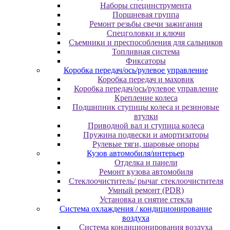
Наборы специнструмента
Поршневая группа
Ремонт резьбы свечи зажигания
Спецголовки и ключи
Съемники и преспособления для сальников
Топливная система
Фиксаторы
Коробка передач/ось/рулевое управление
Коробка передач и маховик
Коробка передач/ось/рулевое управление
Крепление колеса
Подшипник ступицы колеса и резиновые
втулки
Приводной вал и ступица колеса
Пружина подвески и амортизаторы
Рулевые тяги, шаровые опоры
Кузов автомобиля/интерьер
Отделка и панели
Ремонт кузова автомобиля
Стеклоочиститель/ рычаг стеклоочистителя
Умный ремонт (PDR)
Установка и снятие стекла
Система охлаждения / кондиционирование
воздуха
Система кондиционирования воздуха