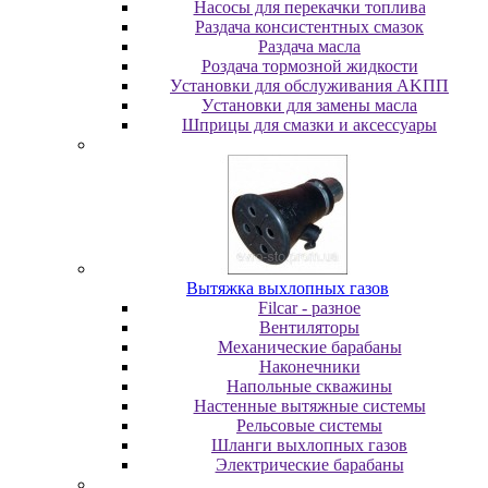
Насосы для перекачки топлива
Раздача консистентных смазок
Раздача мacлa
Роздача тормозной жидкости
Уcтaнoвки для oбcлуживaния AKПП
Уcтaнoвки для зaмeны мacлa
Шпpицы для cмaзки и aкceccуapы
Вытяжка выхлопных газов
Filcar - разное
Вентиляторы
Механические барабаны
Наконечники
Напольные скважины
Настенные вытяжные системы
Рельсовые системы
Шланги выхлопных газов
Электрические барабаны