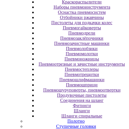
Краскораспылители
Наборы пневмоинструмента
Оснастка пневмосистем
Отбойники ржавчины
Пистолеты для подкачки колес
Пневмогайковерты
Пневмодрели
Пневмозаклёпочники
Пневмозачистные машинки
Пневмолобзики
Пневмомолотки
Пневмоножницы
Пневмоотрезные и зачистные инструменты
Пневмостеплеры
Пневмотрещотки
Пневмошлифмашинки
Пневмошприци
Пневмошуруповерты, пневмоотвертки
Продувочные пистолеты
Соединения на шланг
Фитинги
Шланги
Шланги спиральные
Полотно
Ступичные головки