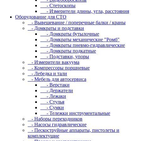
- Cтeтocкoпы
- Измepитeли длины, углa, paccтoяния
Оборудование для CТО
- Вывешевание / поперечные балки / краны
- Домкраты и подставки
- Домкраты бутылочные
- Домкраты механические "Ромб"
- Домкраты пневмо-гидравлические
- Домкраты подкатные
- Подставки, упоры
- Измерители вакуума
- Компрессоры поршневые
- Лебедка и тали
- Мебель для автосервиса
- Верстаки
- Держатели
- Лежаки
- Стулья
- Сумки
- Тележки инструментальные
- Наборы переходников
- Насосы гидравлические
- Пескоструйные аппараты, пистолеты и
комплектущие