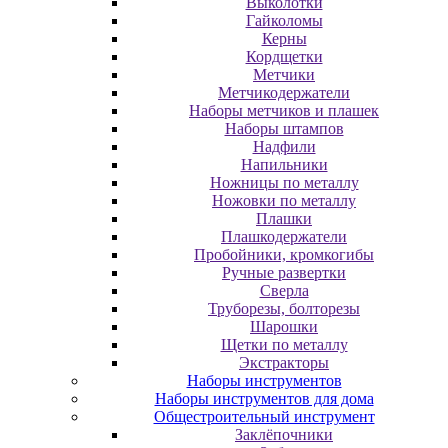
Выколотки
Гайколомы
Керны
Кордщетки
Метчики
Метчикодержатели
Наборы метчиков и плашек
Наборы штампов
Надфили
Напильники
Ножницы по металлу
Ножовки по металлу
Плашки
Плашкодержатели
Пробойники, кромкогибы
Ручные развертки
Сверла
Труборезы, болторезы
Шарошки
Щетки по металлу
Экcтpaктopы
Наборы инструментов
Наборы инструментов для дома
Общестроительный инструмент
Заклёпочники