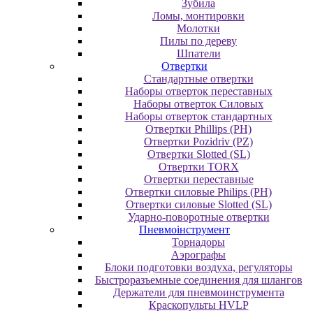
Зубила
Ломы, монтировки
Молотки
Пилы по дереву
Шпатели
Отвертки
Cтандартные отвертки
Наборы отверток переставных
Наборы отверток Силовых
Наборы отверток стандартных
Отвертки Phillips (PH)
Отвертки Pozidriv (PZ)
Отвертки Slotted (SL)
Отвертки TORX
Отвертки переставные
Отвертки силовые Philips (PH)
Отвертки силовые Slotted (SL)
Ударно-поворотные отвертки
Пневмоінструмент
Topнaдopы
Аэрографы
Блоки подготовки воздуха, регуляторы
Быстроразъемные соединения для шлангов
Держатели для пневмоинструмента
Краскопульты HVLP