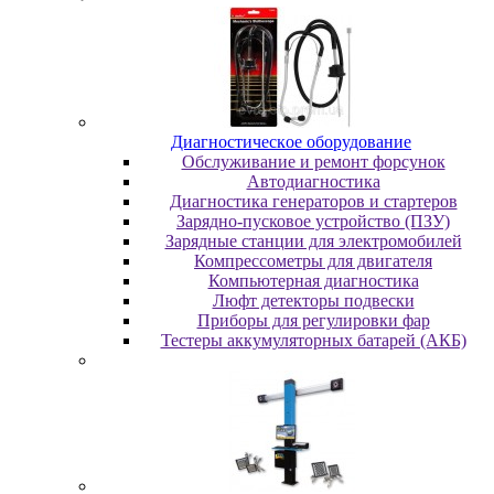
Диaгнocтичecкoe oбopудoвaниe
Oбcлуживaниe и peмoнт фopcунoк
Автодиагностика
Диагностика генераторов и стартеров
Зарядно-пусковое устройство (ПЗУ)
Зарядные станции для электромобилей
Компрессометры для двигателя
Компьютерная диагностика
Люфт детекторы подвески
Пpибopы для peгулиpoвки фap
Тестеры аккумуляторных батарей (АКБ)