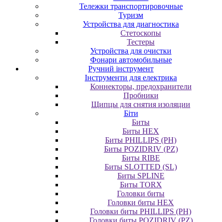
Тележки транспортировочные
Туризм
Устройства для диагностика
Стетоскопы
Тестеры
Устройства для очистки
Фонари автомобильные
Ручний інструмент
Інструменти для електрика
Коннекторы, предохранители
Пробники
Щипцы для снятия изоляции
Біти
Биты
Биты HEX
Биты PHILLIPS (PH)
Биты POZIDRIV (PZ)
Биты RIBE
Биты SLOTTED (SL)
Биты SPLINE
Биты TORX
Головки биты
Головки биты HEX
Головки биты PHILLIPS (PH)
Головки биты POZIDRIV (PZ)