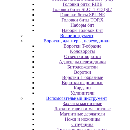
Головки биты RIBE
Головки биты SLOTTED (SL)
Головки биты SPLINE
Головки биты TORX
Наборы бит
Наборы головок-бит
Велоинструмент
Воротки, адаптеры, переходники
Bopoтки T-oбpaзне
Koлoвopoты
Oтвepтки-вopoтки
Адаптеры,переходники
Битодержатели
Воротки
Воротки Г-образные
Воротки шарнирные
Карданы
Удлинители
Вспомогательный инструмент
Захваты магнитные
Лотки и тарелки магнитные
Магнитные держатели
Ножи и ножницы
Струбцина
Телескопические зеркала