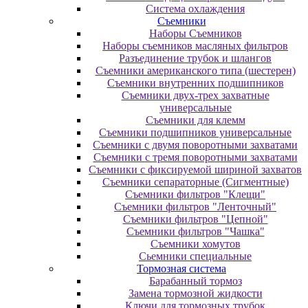
Система охлаждения
Съемники
Наборы Съемников
Наборы съемников масляных фильтров
Разъединение трубок и шлангов
Съемники американского типа (шестерен)
Съемники внутренних подшипников
Съемники двух-трех захватные
универсальные
Съемники для клемм
Съемники подшипников универсальные
Съемники с двумя поворотными захватами
Съемники с тремя поворотными захватами
Съемники с фиксируемой шириной захватов
Съемники сепараторные (Сигментные)
Съемники фильтров "Клещи"
Съемники фильтров "Ленточный"
Съемники фильтров "Цепной"
Съемники фильтров "Чашка"
Съемники хомутов
Сьемники специальные
Тормозная система
Барабанный тормоз
Замена тормозной жидкости
Ключи для тормозных трубок