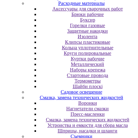
Расходные материалы
Аксессуары для сварочных работ
Брюки рабочие
Буксир
Горелки газовые
Защитные накидки
Изолента
Клипсы пластиковые
Кольца уплотнительные
Круги полировальные
Куртки рабочие
Металлический
Наборы крепежа
Стартовые провода
Термометры
Шайби плоскі
Садовое освещение
Смазка, замена технических жидкостей
Воронки
Нагнетатели смазки
Пресс-масленки
Смазка, замена технических жидкостей
Устроиства и емкости для сбора масла
Шприцы, насадки и шланги
Съемники