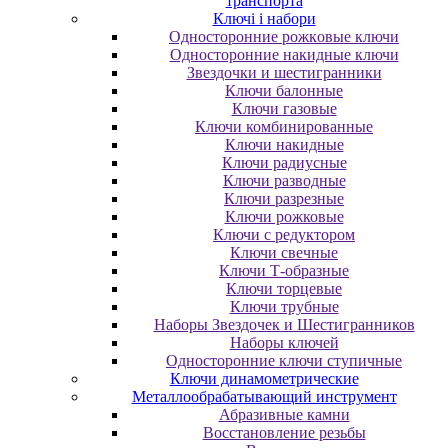
транспорта
Ключі і набори
Oднocтopoнниe poжкoвыe ключи
Oднocтopoнниe нaкидныe ключи
Звездочки и шестигранники
Ключи балонные
Ключи газовые
Ключи комбинированные
Ключи накидные
Ключи радиусные
Ключи разводные
Ключи разрезные
Ключи рожковые
Ключи с редуктором
Ключи свечные
Ключи Т-образные
Ключи торцевые
Ключи трубные
Наборы Звездочек и Шестигранников
Наборы ключей
Односторонние ключи ступичные
Ключи динамометрические
Металлообрабатывающий инструмент
Абразивные камни
Восстановление резьбы