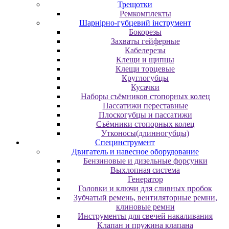
Трещотки
Ремкомплекты
Шарнірно-губцевий інструмент
Бокорезы
Захваты гейферные
Кабелерезы
Клещи и щипцы
Клещи торцевые
Круглогубцы
Кусачки
Наборы съёмников стопорных колец
Пассатижи переставные
Плоскогубцы и пассатижи
Съёмники стопорных колец
Утконосы(длинногубцы)
Специнструмент
Двигатель и навесное оборудование
Бензиновые и дизельные форсунки
Выхлопная система
Генератор
Головки и ключи для сливных пробок
Зубчатый ремень, вентиляторные ремни,
клиновые ремни
Инструменты для свечей накаливания
Клапан и пружина клапана