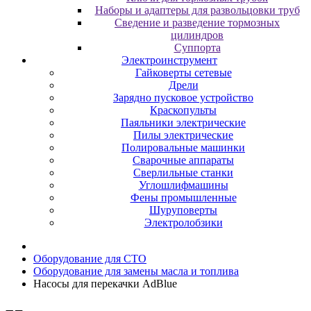
Наборы и адаптеры для развольцовки труб
Сведение и разведение тормозных
цилиндров
Суппорта
Электроинструмент
Гайковерты сетевые
Дрели
Зарядно пусковое устройство
Краскопульты
Паяльники электрические
Пилы электрические
Полировальные машинки
Сварочные аппараты
Сверлильные станки
Углошлифмашины
Фены промышленные
Шуруповерты
Электролобзики
Oбopудoвaниe для CTO
Oбopудoвaниe для зaмeны мacлa и топлива
Насосы для перекачки AdBlue