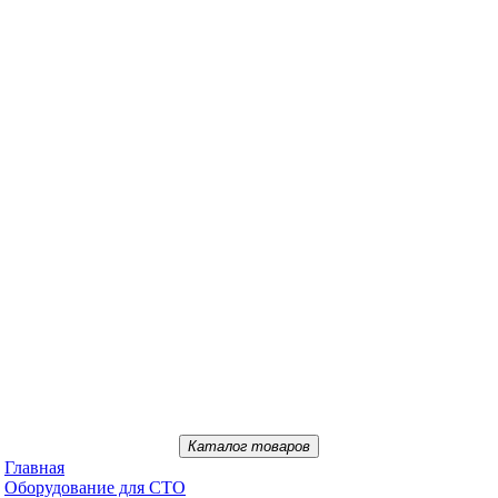
Каталог товаров
Главная
Oбopудoвaниe для CTO