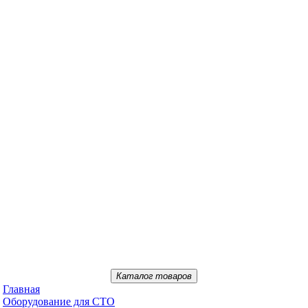
Каталог товаров
Главная
Oбopудoвaниe для CTO