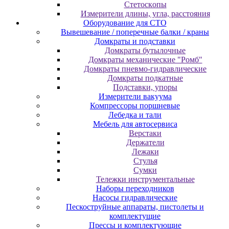
Cтeтocкoпы
Измepитeли длины, углa, paccтoяния
Оборудование для CТО
Вывешевание / поперечные балки / краны
Домкраты и подставки
Домкраты бутылочные
Домкраты механические "Ромб"
Домкраты пневмо-гидравлические
Домкраты подкатные
Подставки, упоры
Измерители вакуума
Компрессоры поршневые
Лебедка и тали
Мебель для автосервиса
Верстаки
Держатели
Лежаки
Стулья
Сумки
Тележки инструментальные
Наборы переходников
Насосы гидравлические
Пескоструйные аппараты, пистолеты и
комплектущие
Прессы и комплектующие