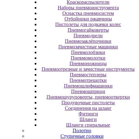
Краскораспылители
Наборы пневмоинструмента
Оснастка пневмосистем
Отбойники ржавчины
Пистолеты для подкачки колес
Пневмогайковерты
Пневмодрели
Пневмозаклёпочники
Пневмозачистные машинки
Пневмолобзики
Пневмомолотки
Пневмоножницы
Пневмоотрезные и зачистные инструменты
Пневмостеплеры
Пневмотрещотки
Пневмошлифмашинки
Пневмошприци
Пневмошуруповерты, пневмоотвертки
Продувочные пистолеты
Соединения на шланг
Фитинги
Шланги
Шланги спиральные
Полотно
Ступичные головки