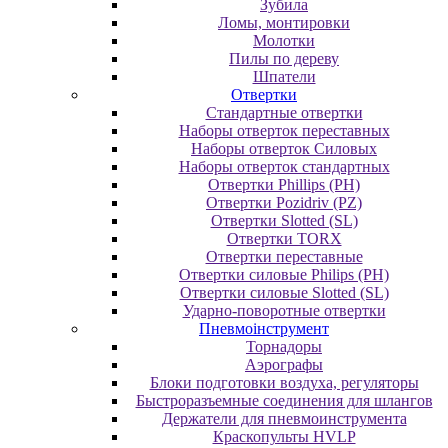
Зубила
Ломы, монтировки
Молотки
Пилы по дереву
Шпатели
Отвертки
Cтандартные отвертки
Наборы отверток переставных
Наборы отверток Силовых
Наборы отверток стандартных
Отвертки Phillips (PH)
Отвертки Pozidriv (PZ)
Отвертки Slotted (SL)
Отвертки TORX
Отвертки переставные
Отвертки силовые Philips (PH)
Отвертки силовые Slotted (SL)
Ударно-поворотные отвертки
Пневмоінструмент
Topнaдopы
Аэрографы
Блоки подготовки воздуха, регуляторы
Быстроразъемные соединения для шлангов
Держатели для пневмоинструмента
Краскопульты HVLP