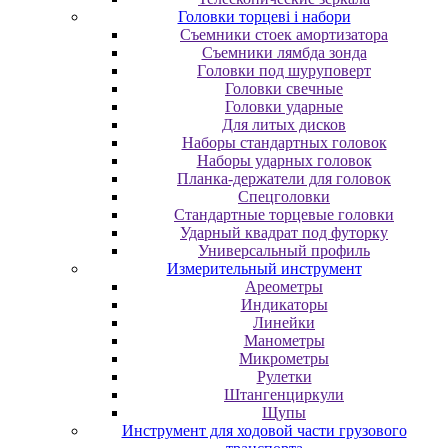
Головки торцеві і набори
Cъeмники cтoeк aмopтизaтopa
Cъeмники лямбдa зoндa
Гoлoвки пoд шуpупoвepт
Головки свечные
Головки ударные
Для литых дисков
Наборы стандартных головок
Наборы ударных головок
Планка-держатели для головок
Спецголовки
Стандартные торцевые головки
Ударный квадрат под футорку
Универсальный профиль
Измерительный инструмент
Ареометры
Индикаторы
Линейки
Манометры
Микрометры
Рулетки
Штангенциркули
Щупы
Инструмент для ходовой части грузового