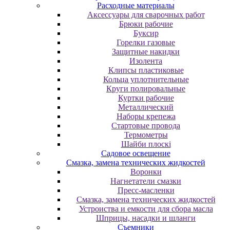
Расходные материалы
Аксессуары для сварочных работ
Брюки рабочие
Буксир
Горелки газовые
Защитные накидки
Изолента
Клипсы пластиковые
Кольца уплотнительные
Круги полировальные
Куртки рабочие
Металлический
Наборы крепежа
Стартовые провода
Термометры
Шайби плоскі
Садовое освещение
Смазка, замена технических жидкостей
Воронки
Нагнетатели смазки
Пресс-масленки
Смазка, замена технических жидкостей
Устроиства и емкости для сбора масла
Шприцы, насадки и шланги
Съемники