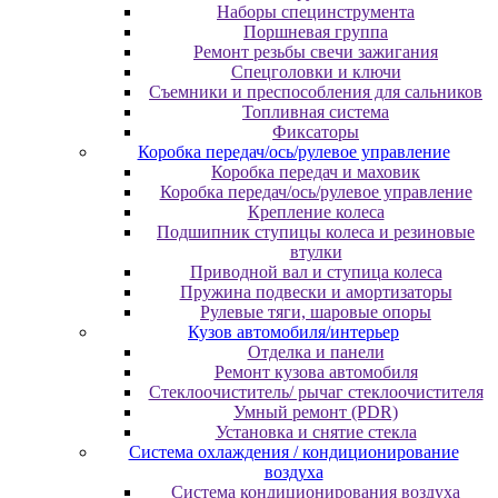
Наборы специнструмента
Поршневая группа
Ремонт резьбы свечи зажигания
Спецголовки и ключи
Съемники и преспособления для сальников
Топливная система
Фиксаторы
Коробка передач/ось/рулевое управление
Коробка передач и маховик
Коробка передач/ось/рулевое управление
Крепление колеса
Подшипник ступицы колеса и резиновые
втулки
Приводной вал и ступица колеса
Пружина подвески и амортизаторы
Рулевые тяги, шаровые опоры
Кузов автомобиля/интерьер
Отделка и панели
Ремонт кузова автомобиля
Стеклоочиститель/ рычаг стеклоочистителя
Умный ремонт (PDR)
Установка и снятие стекла
Система охлаждения / кондиционирование
воздуха
Система кондиционирования воздуха