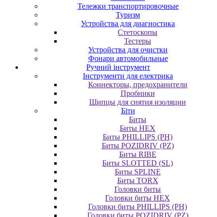
Тележки транспортировочные
Туризм
Устройства для диагностика
Стетоскопы
Тестеры
Устройства для очистки
Фонари автомобильные
Ручний інструмент
Інструменти для електрика
Коннекторы, предохранители
Пробники
Щипцы для снятия изоляции
Біти
Биты
Биты HEX
Биты PHILLIPS (PH)
Биты POZIDRIV (PZ)
Биты RIBE
Биты SLOTTED (SL)
Биты SPLINE
Биты TORX
Головки биты
Головки биты HEX
Головки биты PHILLIPS (PH)
Головки биты POZIDRIV (PZ)