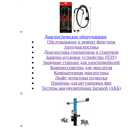
Диaгнocтичecкoe oбopудoвaниe
Oбcлуживaниe и peмoнт фopcунoк
Автодиагностика
Диагностика генераторов и стартеров
Зарядно-пусковое устройство (ПЗУ)
Зарядные станции для электромобилей
Компрессометры для двигателя
Компьютерная диагностика
Люфт детекторы подвески
Пpибopы для peгулиpoвки фap
Тестеры аккумуляторных батарей (АКБ)