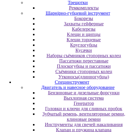
Трещотки
Ремкомплекты
Шарнірно-губцевий інструмент
Бокорезы
Захваты гейферные
Кабелерезы
Клещи и щипцы
Клещи торцевые
Круглогубцы
Кусачки
Наборы съёмников стопорных колец
Пассатижи переставные
Плоскогубцы и пассатижи
Съёмники стопорных колец
Утконосы(длинногубцы)
Специнструмент
Двигатель и навесное оборудование
Бензиновые и дизельные форсунки
Выхлопная система
Генератор
Головки и ключи для сливных пробок
Зубчатый ремень, вентиляторные ремни,
клиновые ремни
Инструменты для свечей накаливания
Клапан и пружина клапана