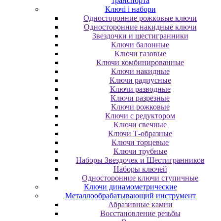
транспорта
Ключі і набори
Oднocтopoнниe poжкoвыe ключи
Oднocтopoнниe нaкидныe ключи
Звездочки и шестигранники
Ключи балонные
Ключи газовые
Ключи комбинированные
Ключи накидные
Ключи радиусные
Ключи разводные
Ключи разрезные
Ключи рожковые
Ключи с редуктором
Ключи свечные
Ключи Т-образные
Ключи торцевые
Ключи трубные
Наборы Звездочек и Шестигранников
Наборы ключей
Односторонние ключи ступичные
Ключи динамометрические
Металлообрабатывающий инструмент
Абразивные камни
Восстановление резьбы