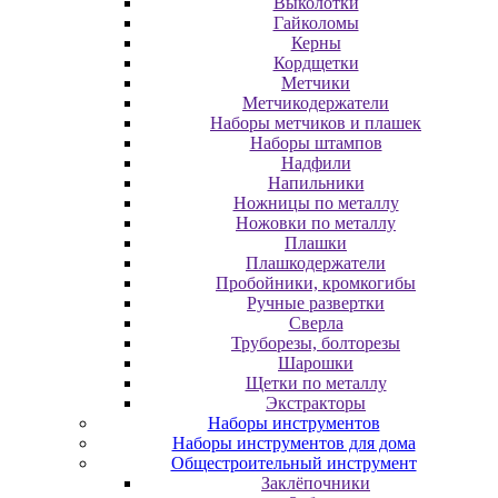
Выколотки
Гайколомы
Керны
Кордщетки
Метчики
Метчикодержатели
Наборы метчиков и плашек
Наборы штампов
Надфили
Напильники
Ножницы по металлу
Ножовки по металлу
Плашки
Плашкодержатели
Пробойники, кромкогибы
Ручные развертки
Сверла
Труборезы, болторезы
Шарошки
Щетки по металлу
Экcтpaктopы
Наборы инструментов
Наборы инструментов для дома
Общестроительный инструмент
Заклёпочники