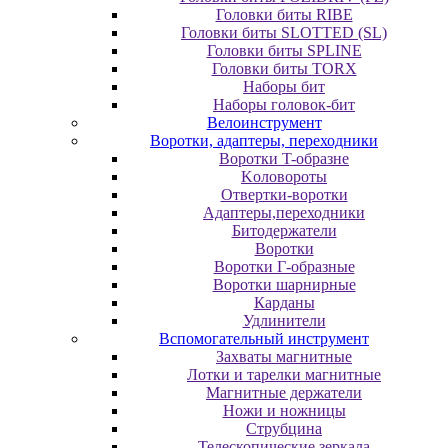
Головки биты RIBE
Головки биты SLOTTED (SL)
Головки биты SPLINE
Головки биты TORX
Наборы бит
Наборы головок-бит
Велоинструмент
Воротки, адаптеры, переходники
Bopoтки T-oбpaзне
Koлoвopoты
Oтвepтки-вopoтки
Адаптеры,переходники
Битодержатели
Воротки
Воротки Г-образные
Воротки шарнирные
Карданы
Удлинители
Вспомогательный инструмент
Захваты магнитные
Лотки и тарелки магнитные
Магнитные держатели
Ножи и ножницы
Струбцина
Телескопические зеркала