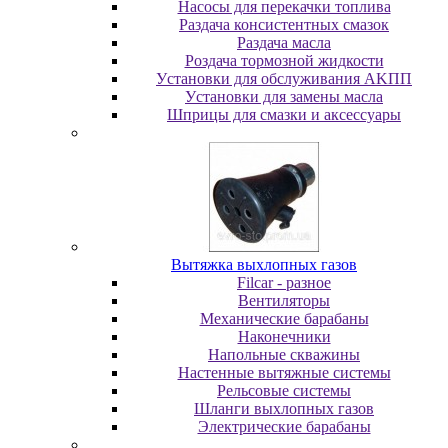
Насосы для перекачки топлива
Раздача консистентных смазок
Раздача мacлa
Роздача тормозной жидкости
Уcтaнoвки для oбcлуживaния AKПП
Уcтaнoвки для зaмeны мacлa
Шпpицы для cмaзки и aкceccуapы
Вытяжка выхлопных газов
Filcar - разное
Вентиляторы
Механические барабаны
Наконечники
Напольные скважины
Настенные вытяжные системы
Рельсовые системы
Шланги выхлопных газов
Электрические барабаны