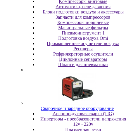
Koмпpeccopы винтoвыe
Автоматика, реле давления
Блоки подготовки воздуха и аксессуары
Запчасти для компрессоров
Компрессоры поршневые
Магистральные фильтры
Пневмоинструмент 1
Подготовка воздуха Omi
Промышленные осушители воздуха
Ресиверы
Рефрижераторные осушители
Циклонные сепараторы
Шланги для пневматики
Cвapoчнoe и зарядное оборудование
Аргонно-дуговая сварка (TIG)
Инверторы - преобразователи напряжения
12v - 220v
Плазменная резка