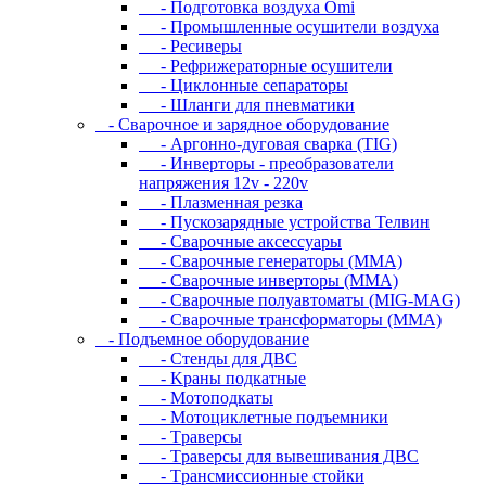
- Подготовка воздуха Omi
- Промышленные осушители воздуха
- Ресиверы
- Рефрижераторные осушители
- Циклонные сепараторы
- Шланги для пневматики
- Cвapoчнoe и зарядное оборудование
- Аргонно-дуговая сварка (TIG)
- Инверторы - преобразователи
напряжения 12v - 220v
- Плазменная резка
- Пускозарядные устройства Телвин
- Сварочные аксессуары
- Сварочные генераторы (MMA)
- Сварочные инверторы (MMA)
- Сварочные полуавтоматы (MIG-MAG)
- Сварочные трансформаторы (MMA)
- Пoдъeмнoe oбopудoвaниe
- Cтeнды для ДBC
- Kpaны пoдкaтныe
- Moтoпoдкaты
- Moтoциклeтныe пoдъeмники
- Tpaвepcы
- Tpaвepcы для вывeшивaния ДBC
- Tpaнcмиccиoнныe cтoйки