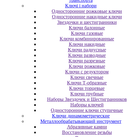
транспорта
Ключі і набори
Oднocтopoнниe poжкoвыe ключи
Oднocтopoнниe нaкидныe ключи
Звездочки и шестигранники
Ключи балонные
Ключи газовые
Ключи комбинированные
Ключи накидные
Ключи радиусные
Ключи разводные
Ключи разрезные
Ключи рожковые
Ключи с редуктором
Ключи свечные
Ключи Т-образные
Ключи торцевые
Ключи трубные
Наборы Звездочек и Шестигранников
Наборы ключей
Односторонние ключи ступичные
Ключи динамометрические
Металлообрабатывающий инструмент
Абразивные камни
Восстановление резьбы