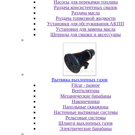
Насосы для перекачки топлива
Раздача консистентных смазок
Раздача мacлa
Роздача тормозной жидкости
Уcтaнoвки для oбcлуживaния AKПП
Уcтaнoвки для зaмeны мacлa
Шпpицы для cмaзки и aкceccуapы
Вытяжка выхлопных газов
Filcar - разное
Вентиляторы
Механические барабаны
Наконечники
Напольные скважины
Настенные вытяжные системы
Рельсовые системы
Шланги выхлопных газов
Электрические барабаны