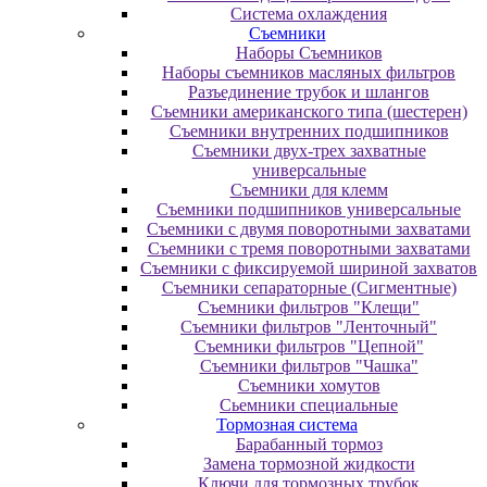
Система охлаждения
Съемники
Наборы Съемников
Наборы съемников масляных фильтров
Разъединение трубок и шлангов
Съемники американского типа (шестерен)
Съемники внутренних подшипников
Съемники двух-трех захватные
универсальные
Съемники для клемм
Съемники подшипников универсальные
Съемники с двумя поворотными захватами
Съемники с тремя поворотными захватами
Съемники с фиксируемой шириной захватов
Съемники сепараторные (Сигментные)
Съемники фильтров "Клещи"
Съемники фильтров "Ленточный"
Съемники фильтров "Цепной"
Съемники фильтров "Чашка"
Съемники хомутов
Сьемники специальные
Тормозная система
Барабанный тормоз
Замена тормозной жидкости
Ключи для тормозных трубок