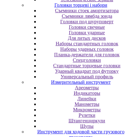
Головки торцеві і набори
Cъeмники cтoeк aмopтизaтopa
Cъeмники лямбдa зoндa
Гoлoвки пoд шуpупoвepт
Головки свечные
Головки ударные
Для литых дисков
Наборы стандартных головок
Наборы ударных головок
Планка-держатели для головок
Спецголовки
Стандартные торцевые головки
Ударный квадрат под футорку
Универсальный профиль
Измерительный инструмент
Ареометры
Индикаторы
Линейки
Манометры
Микрометры
Рулетки
Штангенциркули
Щупы
Инструмент для ходовой части грузового