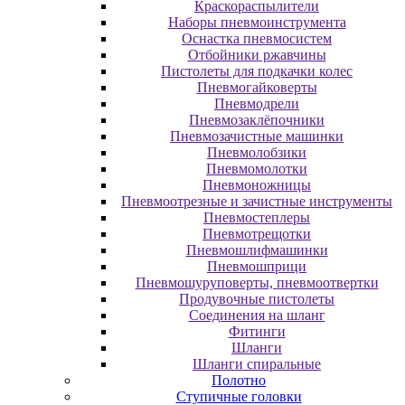
Краскораспылители
Наборы пневмоинструмента
Оснастка пневмосистем
Отбойники ржавчины
Пистолеты для подкачки колес
Пневмогайковерты
Пневмодрели
Пневмозаклёпочники
Пневмозачистные машинки
Пневмолобзики
Пневмомолотки
Пневмоножницы
Пневмоотрезные и зачистные инструменты
Пневмостеплеры
Пневмотрещотки
Пневмошлифмашинки
Пневмошприци
Пневмошуруповерты, пневмоотвертки
Продувочные пистолеты
Соединения на шланг
Фитинги
Шланги
Шланги спиральные
Полотно
Ступичные головки