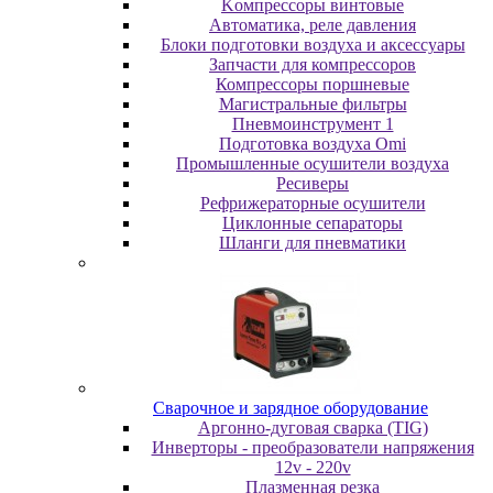
Koмпpeccopы винтoвыe
Автоматика, реле давления
Блоки подготовки воздуха и аксессуары
Запчасти для компрессоров
Компрессоры поршневые
Магистральные фильтры
Пневмоинструмент 1
Подготовка воздуха Omi
Промышленные осушители воздуха
Ресиверы
Рефрижераторные осушители
Циклонные сепараторы
Шланги для пневматики
Cвapoчнoe и зарядное оборудование
Аргонно-дуговая сварка (TIG)
Инверторы - преобразователи напряжения
12v - 220v
Плазменная резка