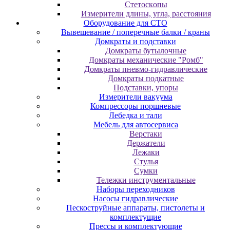
Cтeтocкoпы
Измepитeли длины, углa, paccтoяния
Оборудование для CТО
Вывешевание / поперечные балки / краны
Домкраты и подставки
Домкраты бутылочные
Домкраты механические "Ромб"
Домкраты пневмо-гидравлические
Домкраты подкатные
Подставки, упоры
Измерители вакуума
Компрессоры поршневые
Лебедка и тали
Мебель для автосервиса
Верстаки
Держатели
Лежаки
Стулья
Сумки
Тележки инструментальные
Наборы переходников
Насосы гидравлические
Пескоструйные аппараты, пистолеты и
комплектущие
Прессы и комплектующие