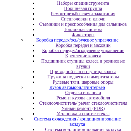
Наборы специнструмента
Поршневая группа
Ремонт резьбы свечи зажигания
Спецголовки и ключи
Съемники и преспособления для сальников
Топливная система
Фиксаторы
Коробка передач/ось/рулевое управление
Коробка передач и маховик
Коробка передач/ось/рулевое управление
Крепление колеса
Подшипник ступицы колеса и резиновые
втулки
Приводной вал и ступица колеса
Пружина подвески и амортизаторы
Рулевые тяги, шаровые опоры
Кузов автомобиля/интерьер
Отделка и панели
Ремонт кузова автомобиля
Стеклоочиститель/ рычаг стеклоочистителя
Умный ремонт (PDR)
Установка и снятие стекла
Система охлаждения / кондиционирование
воздуха
Система кондиционирования воздуха