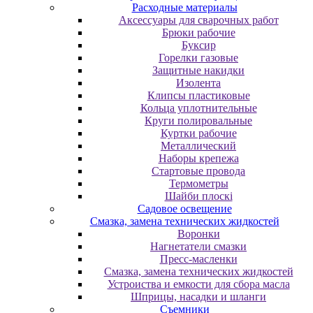
Расходные материалы
Аксессуары для сварочных работ
Брюки рабочие
Буксир
Горелки газовые
Защитные накидки
Изолента
Клипсы пластиковые
Кольца уплотнительные
Круги полировальные
Куртки рабочие
Металлический
Наборы крепежа
Стартовые провода
Термометры
Шайби плоскі
Садовое освещение
Смазка, замена технических жидкостей
Воронки
Нагнетатели смазки
Пресс-масленки
Смазка, замена технических жидкостей
Устроиства и емкости для сбора масла
Шприцы, насадки и шланги
Съемники