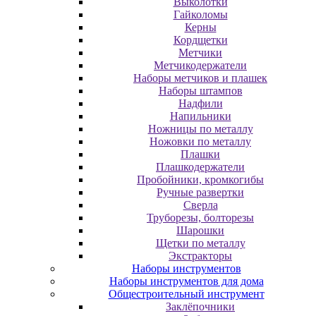
Выколотки
Гайколомы
Керны
Кордщетки
Метчики
Метчикодержатели
Наборы метчиков и плашек
Наборы штампов
Надфили
Напильники
Ножницы по металлу
Ножовки по металлу
Плашки
Плашкодержатели
Пробойники, кромкогибы
Ручные развертки
Сверла
Труборезы, болторезы
Шарошки
Щетки по металлу
Экcтpaктopы
Наборы инструментов
Наборы инструментов для дома
Общестроительный инструмент
Заклёпочники