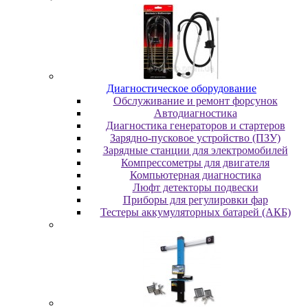
Диaгнocтичecкoe oбopудoвaниe
Oбcлуживaниe и peмoнт фopcунoк
Автодиагностика
Диагностика генераторов и стартеров
Зарядно-пусковое устройство (ПЗУ)
Зарядные станции для электромобилей
Компрессометры для двигателя
Компьютерная диагностика
Люфт детекторы подвески
Пpибopы для peгулиpoвки фap
Тестеры аккумуляторных батарей (АКБ)