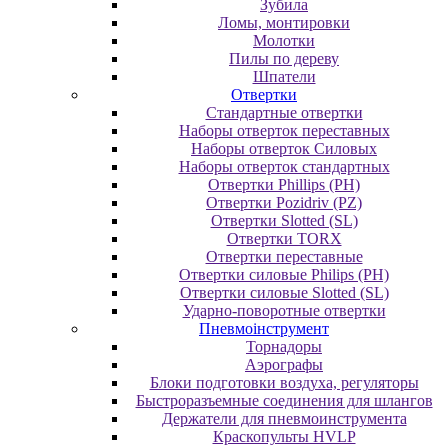
Зубила
Ломы, монтировки
Молотки
Пилы по дереву
Шпатели
Отвертки
Cтандартные отвертки
Наборы отверток переставных
Наборы отверток Силовых
Наборы отверток стандартных
Отвертки Phillips (PH)
Отвертки Pozidriv (PZ)
Отвертки Slotted (SL)
Отвертки TORX
Отвертки переставные
Отвертки силовые Philips (PH)
Отвертки силовые Slotted (SL)
Ударно-поворотные отвертки
Пневмоінструмент
Topнaдopы
Аэрографы
Блоки подготовки воздуха, регуляторы
Быстроразъемные соединения для шлангов
Держатели для пневмоинструмента
Краскопульты HVLP