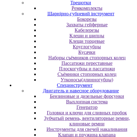
Трещотки
Ремкомплекты
Шарнірно-губцевий інструмент
Бокорезы
Захваты гейферные
Кабелерезы
Клещи и щипцы
Клещи торцевые
Круглогубцы
Кусачки
Наборы съёмников стопорных колец
Пассатижи переставные
Плоскогубцы и пассатижи
Съёмники стопорных колец
Утконосы(длинногубцы)
Специнструмент
Двигатель и навесное оборудование
Бензиновые и дизельные форсунки
Выхлопная система
Генератор
Головки и ключи для сливных пробок
Зубчатый ремень, вентиляторные ремни,
клиновые ремни
Инструменты для свечей накаливания
Клапан и пружина клапана