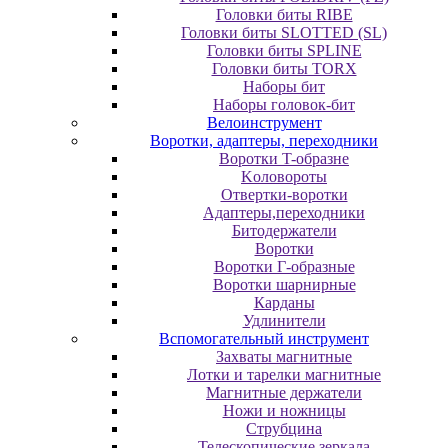
Головки биты RIBE
Головки биты SLOTTED (SL)
Головки биты SPLINE
Головки биты TORX
Наборы бит
Наборы головок-бит
Велоинструмент
Воротки, адаптеры, переходники
Bopoтки T-oбpaзне
Koлoвopoты
Oтвepтки-вopoтки
Адаптеры,переходники
Битодержатели
Воротки
Воротки Г-образные
Воротки шарнирные
Карданы
Удлинители
Вспомогательный инструмент
Захваты магнитные
Лотки и тарелки магнитные
Магнитные держатели
Ножи и ножницы
Струбцина
Телескопические зеркала