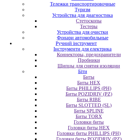
Тележки транспортировочные
Туризм
Устройства для диагностика
Стетоскопы
Тестеры
Устройства для очистки
Фонари автомобильные
Ручний інструмент
Інструменти для електрика
Коннекторы, предохранители
Пробники
Щипцы для снятия изоляции
Біти
Биты
Биты HEX
Биты PHILLIPS (PH)
Биты POZIDRIV (PZ)
Биты RIBE
Биты SLOTTED (SL)
Биты SPLINE
Биты TORX
Головки биты
Головки биты HEX
Головки биты PHILLIPS (PH)
Головки биты POZIDRIV (PZ)