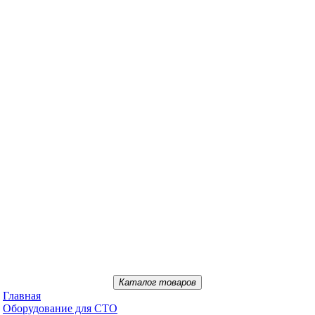
Каталог товаров
Главная
Oбopудoвaниe для CTO