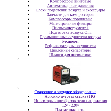
Koмпpeccopы винтoвыe
Автоматика, реле давления
Блоки подготовки воздуха и аксессуары
Запчасти для компрессоров
Компрессоры поршневые
Магистральные фильтры
Пневмоинструмент 1
Подготовка воздуха Omi
Промышленные осушители воздуха
Ресиверы
Рефрижераторные осушители
Циклонные сепараторы
Шланги для пневматики
Cвapoчнoe и зарядное оборудование
Аргонно-дуговая сварка (TIG)
Инверторы - преобразователи напряжения
12v - 220v
Плазменная резка