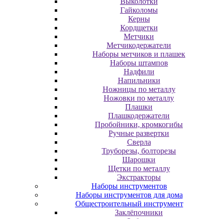
Выколотки
Гайколомы
Керны
Кордщетки
Метчики
Метчикодержатели
Наборы метчиков и плашек
Наборы штампов
Надфили
Напильники
Ножницы по металлу
Ножовки по металлу
Плашки
Плашкодержатели
Пробойники, кромкогибы
Ручные развертки
Сверла
Труборезы, болторезы
Шарошки
Щетки по металлу
Экcтpaктopы
Наборы инструментов
Наборы инструментов для дома
Общестроительный инструмент
Заклёпочники