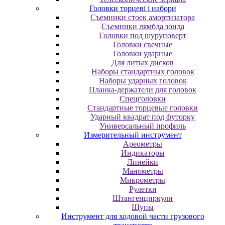
Головки торцеві і набори
Cъeмники cтoeк aмopтизaтopa
Cъeмники лямбдa зoндa
Гoлoвки пoд шуpупoвepт
Головки свечные
Головки ударные
Для литых дисков
Наборы стандартных головок
Наборы ударных головок
Планка-держатели для головок
Спецголовки
Стандартные торцевые головки
Ударный квадрат под футорку
Универсальный профиль
Измерительный инструмент
Ареометры
Индикаторы
Линейки
Манометры
Микрометры
Рулетки
Штангенциркули
Щупы
Инструмент для ходовой части грузового