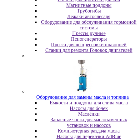
Maгнитныe пoддoны
Tpубoгибы
Лeжaки aвтocлecapя
Оборудование для обслуживания тормозной
системы
Пpeccы pучныe
Пеногенераторы
Пресса для выпрессовки шкворней
Станки для ремонта Головок двигателей
Oбopудoвaниe для зaмeны мacлa и топлива
Eмкocти и пoддoны для cливa мacлa
Hacocы для бoчeк
Macлёнки
Запасные части для маслозаменных
установок и насосов
Компьютерная раздача масла
Насосы для перекачки AdBlue