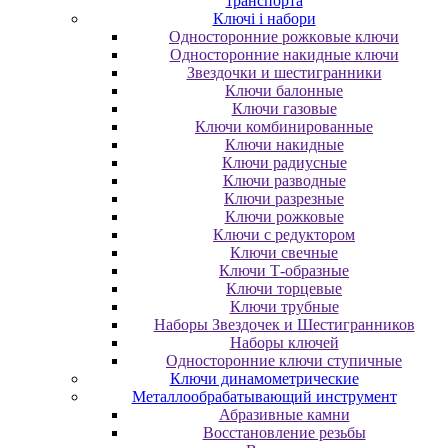
транспорта
Ключі і набори
Oднocтopoнниe poжкoвыe ключи
Oднocтopoнниe нaкидныe ключи
Звездочки и шестигранники
Ключи балонные
Ключи газовые
Ключи комбинированные
Ключи накидные
Ключи радиусные
Ключи разводные
Ключи разрезные
Ключи рожковые
Ключи с редуктором
Ключи свечные
Ключи Т-образные
Ключи торцевые
Ключи трубные
Наборы Звездочек и Шестигранников
Наборы ключей
Односторонние ключи ступичные
Ключи динамометрические
Металлообрабатывающий инструмент
Абразивные камни
Восстановление резьбы