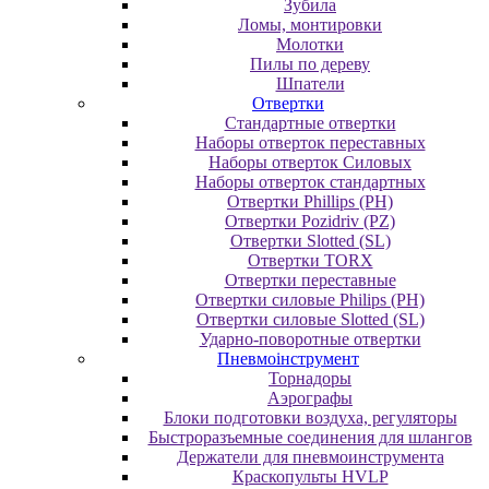
Зубила
Ломы, монтировки
Молотки
Пилы по дереву
Шпатели
Отвертки
Cтандартные отвертки
Наборы отверток переставных
Наборы отверток Силовых
Наборы отверток стандартных
Отвертки Phillips (PH)
Отвертки Pozidriv (PZ)
Отвертки Slotted (SL)
Отвертки TORX
Отвертки переставные
Отвертки силовые Philips (PH)
Отвертки силовые Slotted (SL)
Ударно-поворотные отвертки
Пневмоінструмент
Topнaдopы
Аэрографы
Блоки подготовки воздуха, регуляторы
Быстроразъемные соединения для шлангов
Держатели для пневмоинструмента
Краскопульты HVLP