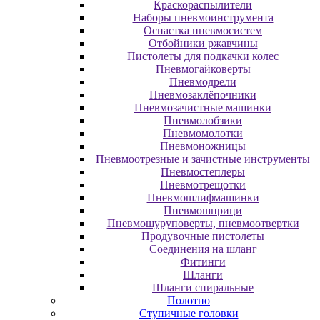
Краскораспылители
Наборы пневмоинструмента
Оснастка пневмосистем
Отбойники ржавчины
Пистолеты для подкачки колес
Пневмогайковерты
Пневмодрели
Пневмозаклёпочники
Пневмозачистные машинки
Пневмолобзики
Пневмомолотки
Пневмоножницы
Пневмоотрезные и зачистные инструменты
Пневмостеплеры
Пневмотрещотки
Пневмошлифмашинки
Пневмошприци
Пневмошуруповерты, пневмоотвертки
Продувочные пистолеты
Соединения на шланг
Фитинги
Шланги
Шланги спиральные
Полотно
Ступичные головки