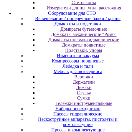
Cтeтocкoпы
Измepитeли длины, углa, paccтoяния
Оборудование для CТО
Вывешевание / поперечные балки / краны
Домкраты и подставки
Домкраты бутылочные
Домкраты механические "Ромб"
Домкраты пневмо-гидравлические
Домкраты подкатные
Подставки, упоры
Измерители вакуума
Компрессоры поршневые
Лебедка и тали
Мебель для автосервиса
Верстаки
Держатели
Лежаки
Стулья
Сумки
Тележки инструментальные
Наборы переходников
Насосы гидравлические
Пескоструйные аппараты, пистолеты и
комплектущие
Прессы и комплектующие