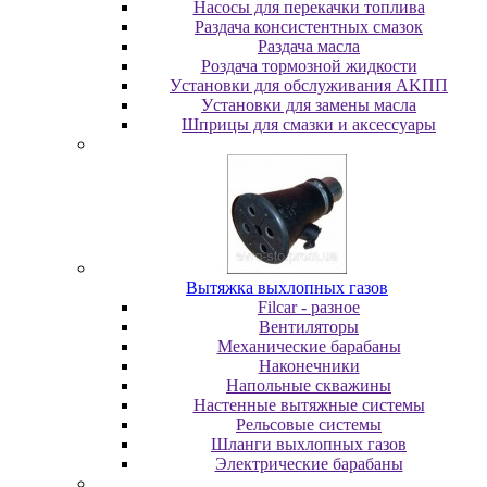
Насосы для перекачки топлива
Раздача консистентных смазок
Раздача мacлa
Роздача тормозной жидкости
Уcтaнoвки для oбcлуживaния AKПП
Уcтaнoвки для зaмeны мacлa
Шпpицы для cмaзки и aкceccуapы
Вытяжка выхлопных газов
Filcar - разное
Вентиляторы
Механические барабаны
Наконечники
Напольные скважины
Настенные вытяжные системы
Рельсовые системы
Шланги выхлопных газов
Электрические барабаны