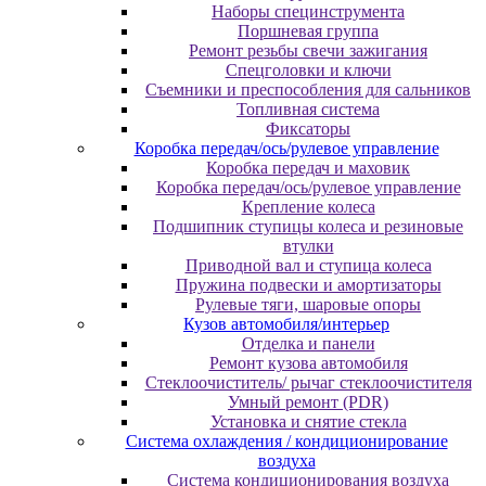
Наборы специнструмента
Поршневая группа
Ремонт резьбы свечи зажигания
Спецголовки и ключи
Съемники и преспособления для сальников
Топливная система
Фиксаторы
Коробка передач/ось/рулевое управление
Коробка передач и маховик
Коробка передач/ось/рулевое управление
Крепление колеса
Подшипник ступицы колеса и резиновые
втулки
Приводной вал и ступица колеса
Пружина подвески и амортизаторы
Рулевые тяги, шаровые опоры
Кузов автомобиля/интерьер
Отделка и панели
Ремонт кузова автомобиля
Стеклоочиститель/ рычаг стеклоочистителя
Умный ремонт (PDR)
Установка и снятие стекла
Система охлаждения / кондиционирование
воздуха
Система кондиционирования воздуха