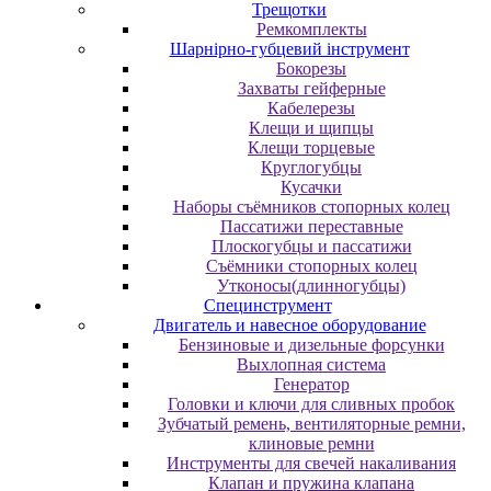
Трещотки
Ремкомплекты
Шарнірно-губцевий інструмент
Бокорезы
Захваты гейферные
Кабелерезы
Клещи и щипцы
Клещи торцевые
Круглогубцы
Кусачки
Наборы съёмников стопорных колец
Пассатижи переставные
Плоскогубцы и пассатижи
Съёмники стопорных колец
Утконосы(длинногубцы)
Специнструмент
Двигатель и навесное оборудование
Бензиновые и дизельные форсунки
Выхлопная система
Генератор
Головки и ключи для сливных пробок
Зубчатый ремень, вентиляторные ремни,
клиновые ремни
Инструменты для свечей накаливания
Клапан и пружина клапана