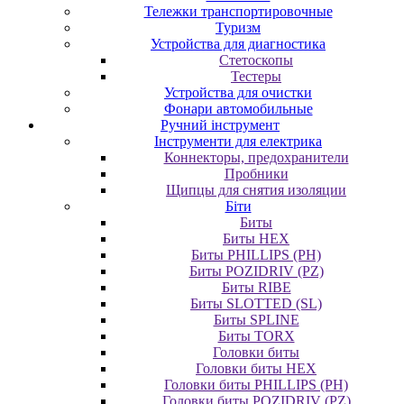
Тележки транспортировочные
Туризм
Устройства для диагностика
Стетоскопы
Тестеры
Устройства для очистки
Фонари автомобильные
Ручний інструмент
Інструменти для електрика
Коннекторы, предохранители
Пробники
Щипцы для снятия изоляции
Біти
Биты
Биты HEX
Биты PHILLIPS (PH)
Биты POZIDRIV (PZ)
Биты RIBE
Биты SLOTTED (SL)
Биты SPLINE
Биты TORX
Головки биты
Головки биты HEX
Головки биты PHILLIPS (PH)
Головки биты POZIDRIV (PZ)