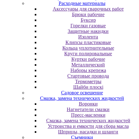
Расходные материалы
Аксессуары для сварочных работ
Брюки рабочие
Буксир
Горелки газовые
Защитные накидки
Изолента
Клипсы пластиковые
Кольца уплотнительные
Круги полировальные
Куртки рабочие
Металлический
Наборы крепежа
Стартовые провода
Термометры
Шайби плоскі
Садовое освещение
Смазка, замена технических жидкостей
Воронки
Нагнетатели смазки
Пресс-масленки
Смазка, замена технических жидкостей
Устроиства и емкости для сбора масла
Шприцы, насадки и шланги
Съемники