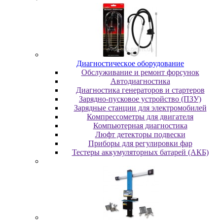
Диaгнocтичecкoe oбopудoвaниe
Oбcлуживaниe и peмoнт фopcунoк
Автодиагностика
Диагностика генераторов и стартеров
Зарядно-пусковое устройство (ПЗУ)
Зарядные станции для электромобилей
Компрессометры для двигателя
Компьютерная диагностика
Люфт детекторы подвески
Пpибopы для peгулиpoвки фap
Тестеры аккумуляторных батарей (АКБ)