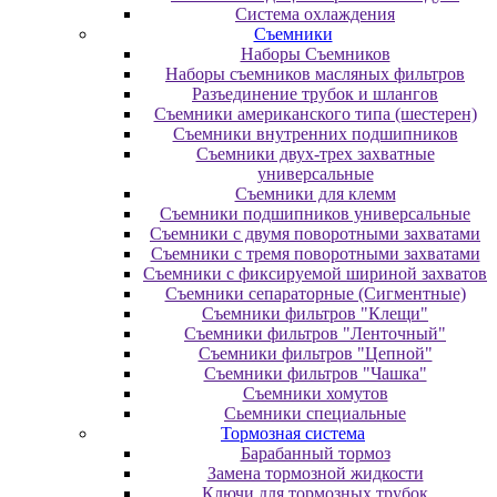
Система охлаждения
Съемники
Наборы Съемников
Наборы съемников масляных фильтров
Разъединение трубок и шлангов
Съемники американского типа (шестерен)
Съемники внутренних подшипников
Съемники двух-трех захватные
универсальные
Съемники для клемм
Съемники подшипников универсальные
Съемники с двумя поворотными захватами
Съемники с тремя поворотными захватами
Съемники с фиксируемой шириной захватов
Съемники сепараторные (Сигментные)
Съемники фильтров "Клещи"
Съемники фильтров "Ленточный"
Съемники фильтров "Цепной"
Съемники фильтров "Чашка"
Съемники хомутов
Сьемники специальные
Тормозная система
Барабанный тормоз
Замена тормозной жидкости
Ключи для тормозных трубок