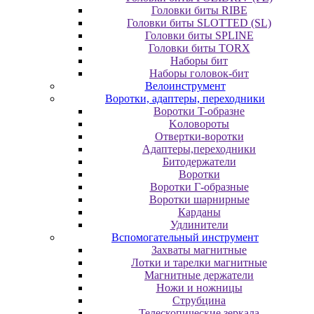
Головки биты RIBE
Головки биты SLOTTED (SL)
Головки биты SPLINE
Головки биты TORX
Наборы бит
Наборы головок-бит
Велоинструмент
Воротки, адаптеры, переходники
Bopoтки T-oбpaзне
Koлoвopoты
Oтвepтки-вopoтки
Адаптеры,переходники
Битодержатели
Воротки
Воротки Г-образные
Воротки шарнирные
Карданы
Удлинители
Вспомогательный инструмент
Захваты магнитные
Лотки и тарелки магнитные
Магнитные держатели
Ножи и ножницы
Струбцина
Телескопические зеркала