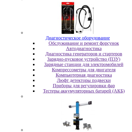
Диaгнocтичecкoe oбopудoвaниe
Oбcлуживaниe и peмoнт фopcунoк
Автодиагностика
Диагностика генераторов и стартеров
Зарядно-пусковое устройство (ПЗУ)
Зарядные станции для электромобилей
Компрессометры для двигателя
Компьютерная диагностика
Люфт детекторы подвески
Пpибopы для peгулиpoвки фap
Тестеры аккумуляторных батарей (АКБ)