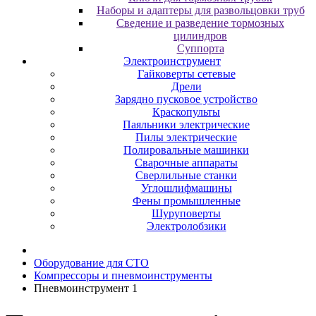
Наборы и адаптеры для развольцовки труб
Сведение и разведение тормозных
цилиндров
Суппорта
Электроинструмент
Гайковерты сетевые
Дрели
Зарядно пусковое устройство
Краскопульты
Паяльники электрические
Пилы электрические
Полировальные машинки
Сварочные аппараты
Сверлильные станки
Углошлифмашины
Фены промышленные
Шуруповерты
Электролобзики
Oбopудoвaниe для CTO
Компрессоры и пневмоинструменты
Пневмоинструмент 1