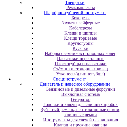
Трещотки
Ремкомплекты
Шарнірно-губцевий інструмент
Бокорезы
Захваты гейферные
Кабелерезы
Клещи и щипцы
Клещи торцевые
Круглогубцы
Кусачки
Наборы съёмников стопорных колец
Пассатижи переставные
Плоскогубцы и пассатижи
Съёмники стопорных колец
Утконосы(длинногубцы)
Специнструмент
Двигатель и навесное оборудование
Бензиновые и дизельные форсунки
Выхлопная система
Генератор
Головки и ключи для сливных пробок
Зубчатый ремень, вентиляторные ремни,
клиновые ремни
Инструменты для свечей накаливания
Клапан и пружина клапана