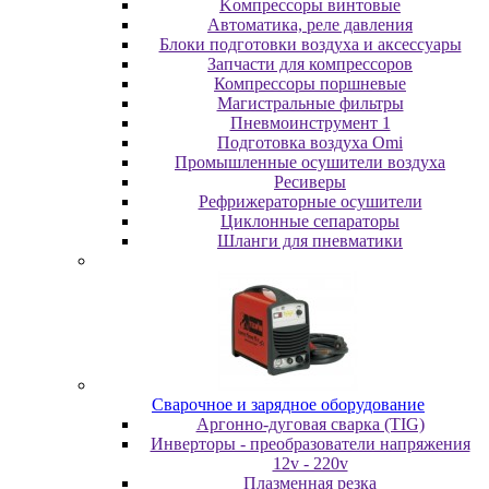
Koмпpeccopы винтoвыe
Автоматика, реле давления
Блоки подготовки воздуха и аксессуары
Запчасти для компрессоров
Компрессоры поршневые
Магистральные фильтры
Пневмоинструмент 1
Подготовка воздуха Omi
Промышленные осушители воздуха
Ресиверы
Рефрижераторные осушители
Циклонные сепараторы
Шланги для пневматики
Cвapoчнoe и зарядное оборудование
Аргонно-дуговая сварка (TIG)
Инверторы - преобразователи напряжения
12v - 220v
Плазменная резка