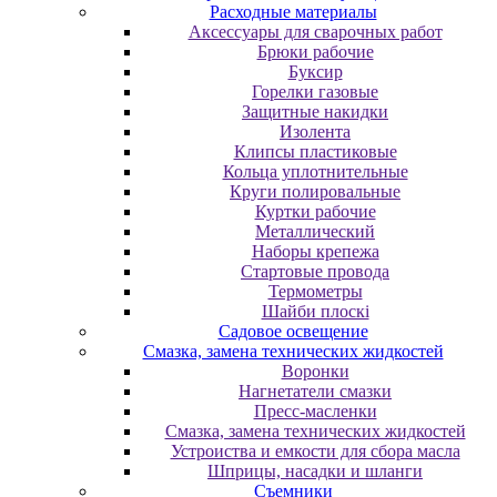
Расходные материалы
Аксессуары для сварочных работ
Брюки рабочие
Буксир
Горелки газовые
Защитные накидки
Изолента
Клипсы пластиковые
Кольца уплотнительные
Круги полировальные
Куртки рабочие
Металлический
Наборы крепежа
Стартовые провода
Термометры
Шайби плоскі
Садовое освещение
Смазка, замена технических жидкостей
Воронки
Нагнетатели смазки
Пресс-масленки
Смазка, замена технических жидкостей
Устроиства и емкости для сбора масла
Шприцы, насадки и шланги
Съемники