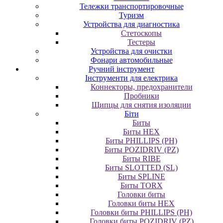
Тележки транспортировочные
Туризм
Устройства для диагностика
Стетоскопы
Тестеры
Устройства для очистки
Фонари автомобильные
Ручний інструмент
Інструменти для електрика
Коннекторы, предохранители
Пробники
Щипцы для снятия изоляции
Біти
Биты
Биты HEX
Биты PHILLIPS (PH)
Биты POZIDRIV (PZ)
Биты RIBE
Биты SLOTTED (SL)
Биты SPLINE
Биты TORX
Головки биты
Головки биты HEX
Головки биты PHILLIPS (PH)
Головки биты POZIDRIV (PZ)