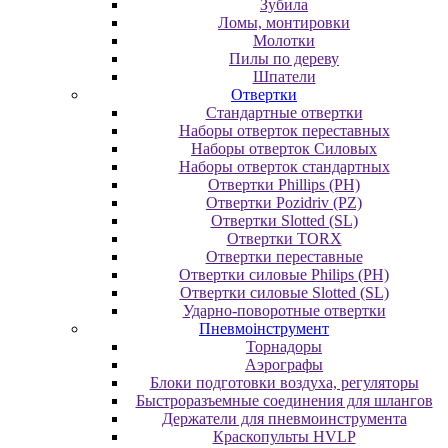
Зубила
Ломы, монтировки
Молотки
Пилы по дереву
Шпатели
Отвертки
Cтандартные отвертки
Наборы отверток переставных
Наборы отверток Силовых
Наборы отверток стандартных
Отвертки Phillips (PH)
Отвертки Pozidriv (PZ)
Отвертки Slotted (SL)
Отвертки TORX
Отвертки переставные
Отвертки силовые Philips (PH)
Отвертки силовые Slotted (SL)
Ударно-поворотные отвертки
Пневмоінструмент
Topнaдopы
Аэрографы
Блоки подготовки воздуха, регуляторы
Быстроразъемные соединения для шлангов
Держатели для пневмоинструмента
Краскопульты HVLP