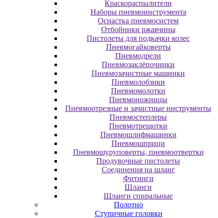
Краскораспылители
Наборы пневмоинструмента
Оснастка пневмосистем
Отбойники ржавчины
Пистолеты для подкачки колес
Пневмогайковерты
Пневмодрели
Пневмозаклёпочники
Пневмозачистные машинки
Пневмолобзики
Пневмомолотки
Пневмоножницы
Пневмоотрезные и зачистные инструменты
Пневмостеплеры
Пневмотрещотки
Пневмошлифмашинки
Пневмошприци
Пневмошуруповерты, пневмоотвертки
Продувочные пистолеты
Соединения на шланг
Фитинги
Шланги
Шланги спиральные
Полотно
Ступичные головки