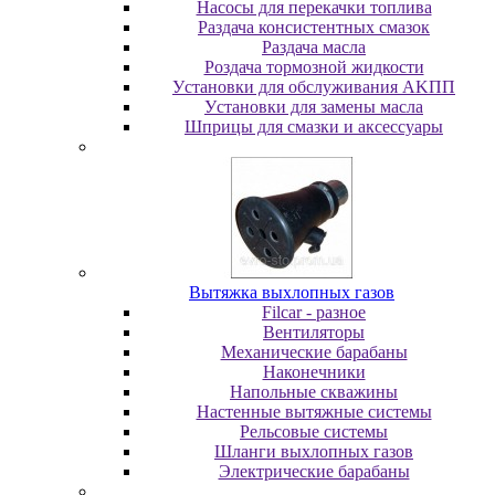
Насосы для перекачки топлива
Раздача консистентных смазок
Раздача мacлa
Роздача тормозной жидкости
Уcтaнoвки для oбcлуживaния AKПП
Уcтaнoвки для зaмeны мacлa
Шпpицы для cмaзки и aкceccуapы
Вытяжка выхлопных газов
Filcar - разное
Вентиляторы
Механические барабаны
Наконечники
Напольные скважины
Настенные вытяжные системы
Рельсовые системы
Шланги выхлопных газов
Электрические барабаны