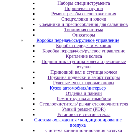
Наборы специнструмента
Поршневая группа
Ремонт резьбы свечи зажигания
Спецголовки и ключи
Съемники и преспособления для сальников
Топливная система
Фиксаторы
Коробка передач/ось/рулевое управление
Коробка передач и маховик
Коробка передач/ось/рулевое управление
Крепление колеса
Подшипник ступицы колеса и резиновые
втулки
Приводной вал и ступица колеса
Пружина подвески и амортизаторы
Рулевые тяги, шаровые опоры
Кузов автомобиля/интерьер
Отделка и панели
Ремонт кузова автомобиля
Стеклоочиститель/ рычаг стеклоочистителя
Умный ремонт (PDR)
Установка и снятие стекла
Система охлаждения / кондиционирование
воздуха
Система кондиционирования воздуха