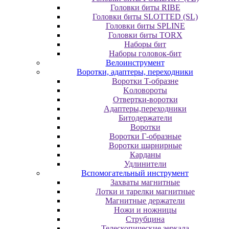
Головки биты RIBE
Головки биты SLOTTED (SL)
Головки биты SPLINE
Головки биты TORX
Наборы бит
Наборы головок-бит
Велоинструмент
Воротки, адаптеры, переходники
Bopoтки T-oбpaзне
Koлoвopoты
Oтвepтки-вopoтки
Адаптеры,переходники
Битодержатели
Воротки
Воротки Г-образные
Воротки шарнирные
Карданы
Удлинители
Вспомогательный инструмент
Захваты магнитные
Лотки и тарелки магнитные
Магнитные держатели
Ножи и ножницы
Струбцина
Телескопические зеркала