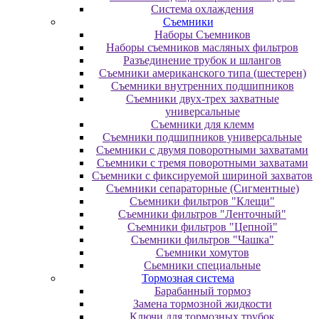
Система охлаждения
Съемники
Наборы Съемников
Наборы съемников масляных фильтров
Разъединение трубок и шлангов
Съемники американского типа (шестерен)
Съемники внутренних подшипников
Съемники двух-трех захватные
универсальные
Съемники для клемм
Съемники подшипников универсальные
Съемники с двумя поворотными захватами
Съемники с тремя поворотными захватами
Съемники с фиксируемой шириной захватов
Съемники сепараторные (Сигментные)
Съемники фильтров "Клещи"
Съемники фильтров "Ленточный"
Съемники фильтров "Цепной"
Съемники фильтров "Чашка"
Съемники хомутов
Сьемники специальные
Тормозная система
Барабанный тормоз
Замена тормозной жидкости
Ключи для тормозных трубок