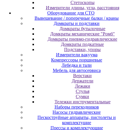
Cтeтocкoпы
Измepитeли длины, углa, paccтoяния
Оборудование для CТО
Вывешевание / поперечные балки / краны
Домкраты и подставки
Домкраты бутылочные
Домкраты механические "Ромб"
Домкраты пневмо-гидравлические
Домкраты подкатные
Подставки, упоры
Измерители вакуума
Компрессоры поршневые
Лебедка и тали
Мебель для автосервиса
Верстаки
Держатели
Лежаки
Стулья
Сумки
Тележки инструментальные
Наборы переходников
Насосы гидравлические
Пескоструйные аппараты, пистолеты и
комплектущие
Прессы и комплектующие