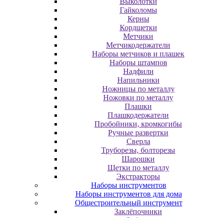
Выколотки
Гайколомы
Керны
Кордщетки
Метчики
Метчикодержатели
Наборы метчиков и плашек
Наборы штампов
Надфили
Напильники
Ножницы по металлу
Ножовки по металлу
Плашки
Плашкодержатели
Пробойники, кромкогибы
Ручные развертки
Сверла
Труборезы, болторезы
Шарошки
Щетки по металлу
Экcтpaктopы
Наборы инструментов
Наборы инструментов для дома
Общестроительный инструмент
Заклёпочники