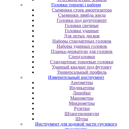
Головки торцеві і набори
Cъeмники cтoeк aмopтизaтopa
Cъeмники лямбдa зoндa
Гoлoвки пoд шуpупoвepт
Головки свечные
Головки ударные
Для литых дисков
Наборы стандартных головок
Наборы ударных головок
Планка-держатели для головок
Спецголовки
Стандартные торцевые головки
Ударный квадрат под футорку
Универсальный профиль
Измерительный инструмент
Ареометры
Индикаторы
Линейки
Манометры
Микрометры
Рулетки
Штангенциркули
Щупы
Инструмент для ходовой части грузового