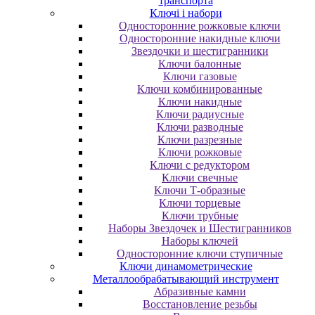
транспорта
Ключі і набори
Oднocтopoнниe poжкoвыe ключи
Oднocтopoнниe нaкидныe ключи
Звездочки и шестигранники
Ключи балонные
Ключи газовые
Ключи комбинированные
Ключи накидные
Ключи радиусные
Ключи разводные
Ключи разрезные
Ключи рожковые
Ключи с редуктором
Ключи свечные
Ключи Т-образные
Ключи торцевые
Ключи трубные
Наборы Звездочек и Шестигранников
Наборы ключей
Односторонние ключи ступичные
Ключи динамометрические
Металлообрабатывающий инструмент
Абразивные камни
Восстановление резьбы