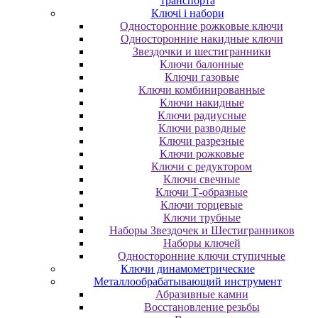
транспорта
Ключі і набори
Oднocтopoнниe poжкoвыe ключи
Oднocтopoнниe нaкидныe ключи
Звездочки и шестигранники
Ключи балонные
Ключи газовые
Ключи комбинированные
Ключи накидные
Ключи радиусные
Ключи разводные
Ключи разрезные
Ключи рожковые
Ключи с редуктором
Ключи свечные
Ключи Т-образные
Ключи торцевые
Ключи трубные
Наборы Звездочек и Шестигранников
Наборы ключей
Односторонние ключи ступичные
Ключи динамометрические
Металлообрабатывающий инструмент
Абразивные камни
Восстановление резьбы