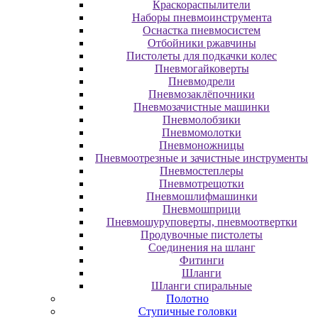
Краскораспылители
Наборы пневмоинструмента
Оснастка пневмосистем
Отбойники ржавчины
Пистолеты для подкачки колес
Пневмогайковерты
Пневмодрели
Пневмозаклёпочники
Пневмозачистные машинки
Пневмолобзики
Пневмомолотки
Пневмоножницы
Пневмоотрезные и зачистные инструменты
Пневмостеплеры
Пневмотрещотки
Пневмошлифмашинки
Пневмошприци
Пневмошуруповерты, пневмоотвертки
Продувочные пистолеты
Соединения на шланг
Фитинги
Шланги
Шланги спиральные
Полотно
Ступичные головки