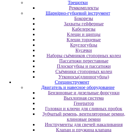
Трещотки
Ремкомплекты
Шарнірно-губцевий інструмент
Бокорезы
Захваты гейферные
Кабелерезы
Клещи и щипцы
Клещи торцевые
Круглогубцы
Кусачки
Наборы съёмников стопорных колец
Пассатижи переставные
Плоскогубцы и пассатижи
Съёмники стопорных колец
Утконосы(длинногубцы)
Специнструмент
Двигатель и навесное оборудование
Бензиновые и дизельные форсунки
Выхлопная система
Генератор
Головки и ключи для сливных пробок
Зубчатый ремень, вентиляторные ремни,
клиновые ремни
Инструменты для свечей накаливания
Клапан и пружина клапана