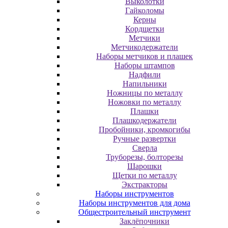
Выколотки
Гайколомы
Керны
Кордщетки
Метчики
Метчикодержатели
Наборы метчиков и плашек
Наборы штампов
Надфили
Напильники
Ножницы по металлу
Ножовки по металлу
Плашки
Плашкодержатели
Пробойники, кромкогибы
Ручные развертки
Сверла
Труборезы, болторезы
Шарошки
Щетки по металлу
Экcтpaктopы
Наборы инструментов
Наборы инструментов для дома
Общестроительный инструмент
Заклёпочники