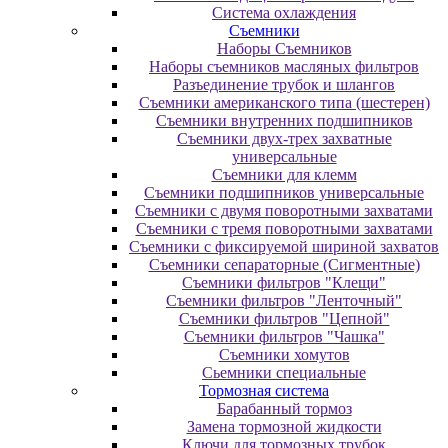
Система охлаждения
Съемники
Наборы Съемников
Наборы съемников масляных фильтров
Разъединение трубок и шлангов
Съемники американского типа (шестерен)
Съемники внутренних подшипников
Съемники двух-трех захватные
универсальные
Съемники для клемм
Съемники подшипников универсальные
Съемники с двумя поворотными захватами
Съемники с тремя поворотными захватами
Съемники с фиксируемой шириной захватов
Съемники сепараторные (Сигментные)
Съемники фильтров "Клещи"
Съемники фильтров "Ленточный"
Съемники фильтров "Цепной"
Съемники фильтров "Чашка"
Съемники хомутов
Сьемники специальные
Тормозная система
Барабанный тормоз
Замена тормозной жидкости
Ключи для тормозных трубок