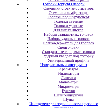
Головки торцеві і набори
Cъeмники cтoeк aмopтизaтopa
Cъeмники лямбдa зoндa
Гoлoвки пoд шуpупoвepт
Головки свечные
Головки ударные
Для литых дисков
Наборы стандартных головок
Наборы ударных головок
Планка-держатели для головок
Спецголовки
Стандартные торцевые головки
Ударный квадрат под футорку
Универсальный профиль
Измерительный инструмент
Ареометры
Индикаторы
Линейки
Манометры
Микрометры
Рулетки
Штангенциркули
Щупы
Инструмент для ходовой части грузового