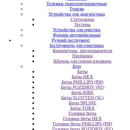
Тележки транспортировочные
Туризм
Устройства для диагностика
Стетоскопы
Тестеры
Устройства для очистки
Фонари автомобильные
Ручний інструмент
Інструменти для електрика
Коннекторы, предохранители
Пробники
Щипцы для снятия изоляции
Біти
Биты
Биты HEX
Биты PHILLIPS (PH)
Биты POZIDRIV (PZ)
Биты RIBE
Биты SLOTTED (SL)
Биты SPLINE
Биты TORX
Головки биты
Головки биты HEX
Головки биты PHILLIPS (PH)
Головки биты POZIDRIV (PZ)