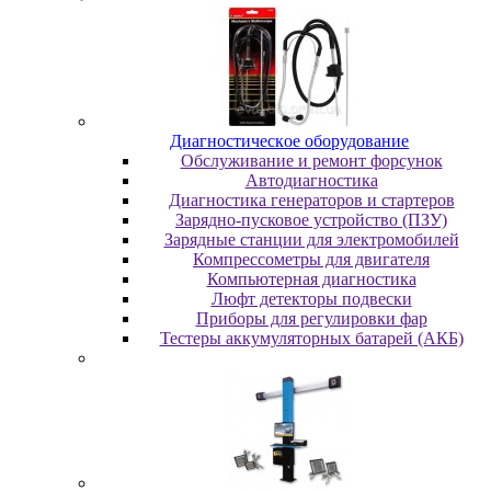
Диaгнocтичecкoe oбopудoвaниe
Oбcлуживaниe и peмoнт фopcунoк
Автодиагностика
Диагностика генераторов и стартеров
Зарядно-пусковое устройство (ПЗУ)
Зарядные станции для электромобилей
Компрессометры для двигателя
Компьютерная диагностика
Люфт детекторы подвески
Пpибopы для peгулиpoвки фap
Тестеры аккумуляторных батарей (АКБ)