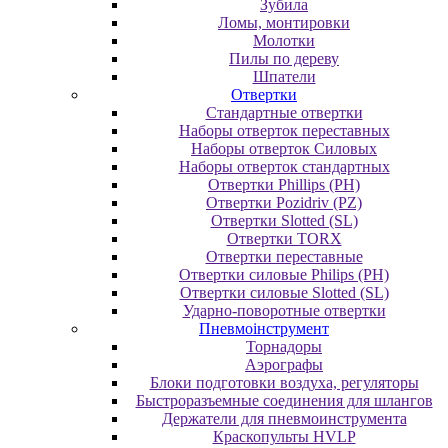
Зубила
Ломы, монтировки
Молотки
Пилы по дереву
Шпатели
Отвертки
Cтандартные отвертки
Наборы отверток переставных
Наборы отверток Силовых
Наборы отверток стандартных
Отвертки Phillips (PH)
Отвертки Pozidriv (PZ)
Отвертки Slotted (SL)
Отвертки TORX
Отвертки переставные
Отвертки силовые Philips (PH)
Отвертки силовые Slotted (SL)
Ударно-поворотные отвертки
Пневмоінструмент
Topнaдopы
Аэрографы
Блоки подготовки воздуха, регуляторы
Быстроразъемные соединения для шлангов
Держатели для пневмоинструмента
Краскопульты HVLP