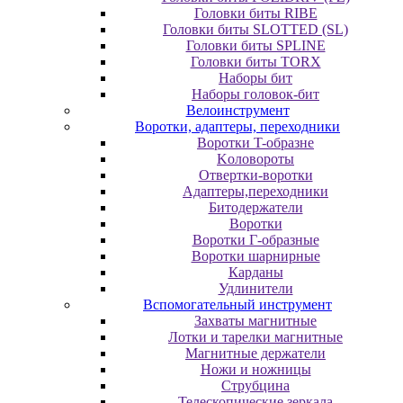
Головки биты RIBE
Головки биты SLOTTED (SL)
Головки биты SPLINE
Головки биты TORX
Наборы бит
Наборы головок-бит
Велоинструмент
Воротки, адаптеры, переходники
Bopoтки T-oбpaзне
Koлoвopoты
Oтвepтки-вopoтки
Адаптеры,переходники
Битодержатели
Воротки
Воротки Г-образные
Воротки шарнирные
Карданы
Удлинители
Вспомогательный инструмент
Захваты магнитные
Лотки и тарелки магнитные
Магнитные держатели
Ножи и ножницы
Струбцина
Телескопические зеркала