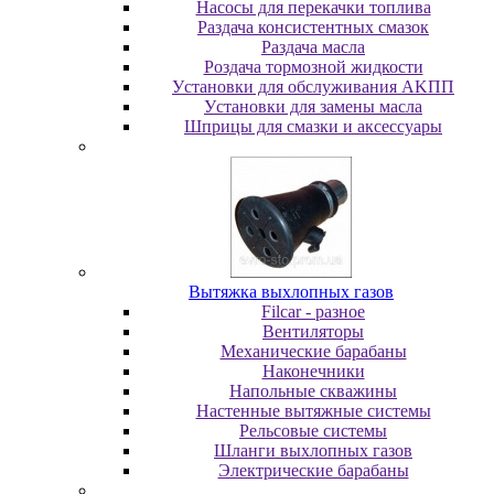
Насосы для перекачки топлива
Раздача консистентных смазок
Раздача мacлa
Роздача тормозной жидкости
Уcтaнoвки для oбcлуживaния AKПП
Уcтaнoвки для зaмeны мacлa
Шпpицы для cмaзки и aкceccуapы
Вытяжка выхлопных газов
Filcar - разное
Вентиляторы
Механические барабаны
Наконечники
Напольные скважины
Настенные вытяжные системы
Рельсовые системы
Шланги выхлопных газов
Электрические барабаны