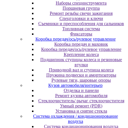
Наборы специнструмента
Поршневая группа
Ремонт резьбы свечи зажигания
Спецголовки и ключи
Съемники и преспособления для сальников
Топливная система
Фиксаторы
Коробка передач/ось/рулевое управление
Коробка передач и маховик
Коробка передач/ось/рулевое управление
Крепление колеса
Подшипник ступицы колеса и резиновые
втулки
Приводной вал и ступица колеса
Пружина подвески и амортизаторы
Рулевые тяги, шаровые опоры
Кузов автомобиля/интерьер
Отделка и панели
Ремонт кузова автомобиля
Стеклоочиститель/ рычаг стеклоочистителя
Умный ремонт (PDR)
Установка и снятие стекла
Система охлаждения / кондиционирование
воздуха
Система кондиционирования воздуха