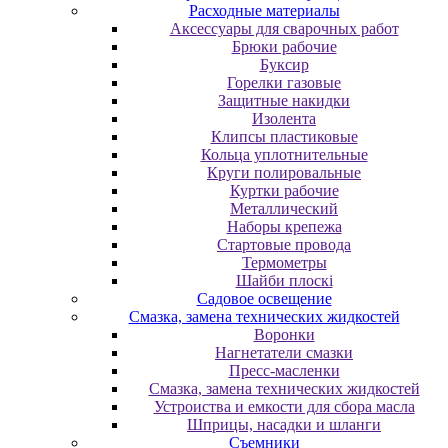
Расходные материалы
Аксессуары для сварочных работ
Брюки рабочие
Буксир
Горелки газовые
Защитные накидки
Изолента
Клипсы пластиковые
Кольца уплотнительные
Круги полировальные
Куртки рабочие
Металлический
Наборы крепежа
Стартовые провода
Термометры
Шайби плоскі
Садовое освещение
Смазка, замена технических жидкостей
Воронки
Нагнетатели смазки
Пресс-масленки
Смазка, замена технических жидкостей
Устроиства и емкости для сбора масла
Шприцы, насадки и шланги
Съемники