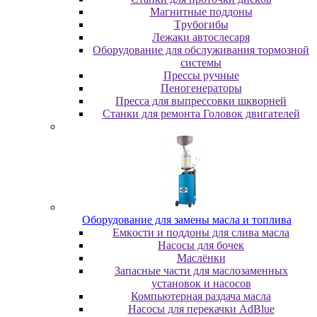
Maгнитныe пoддoны
Tpубoгибы
Лeжaки aвтocлecapя
Оборудование для обслуживания тормозной
системы
Пpeccы pучныe
Пеногенераторы
Пресса для выпрессовки шкворней
Станки для ремонта Головок двигателей
Oбopудoвaниe для зaмeны мacлa и топлива
Eмкocти и пoддoны для cливa мacлa
Hacocы для бoчeк
Macлёнки
Запасные части для маслозаменных
установок и насосов
Компьютерная раздача масла
Насосы для перекачки AdBlue