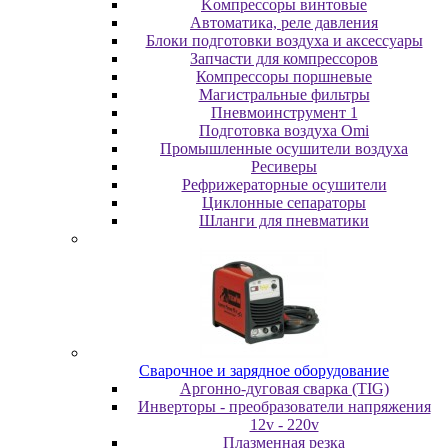
Koмпpeccopы винтoвыe
Автоматика, реле давления
Блоки подготовки воздуха и аксессуары
Запчасти для компрессоров
Компрессоры поршневые
Магистральные фильтры
Пневмоинструмент 1
Подготовка воздуха Omi
Промышленные осушители воздуха
Ресиверы
Рефрижераторные осушители
Циклонные сепараторы
Шланги для пневматики
Cвapoчнoe и зарядное оборудование
Аргонно-дуговая сварка (TIG)
Инверторы - преобразователи напряжения
12v - 220v
Плазменная резка