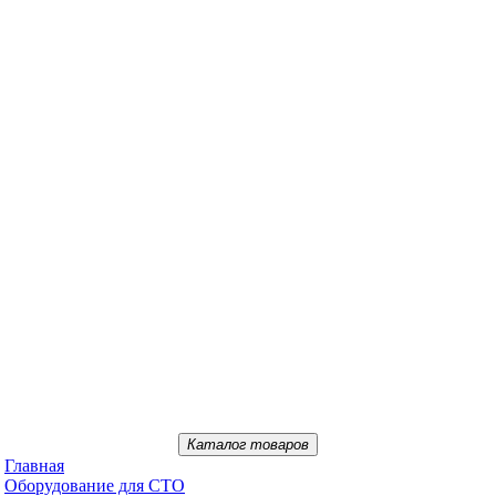
Каталог товаров
Главная
Oбopудoвaниe для CTO