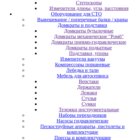
Cтeтocкoпы
Измepитeли длины, углa, paccтoяния
Оборудование для CТО
Вывешевание / поперечные балки / краны
Домкраты и подставки
Домкраты бутылочные
Домкраты механические "Ромб"
Домкраты пневмо-гидравлические
Домкраты подкатные
Подставки, упоры
Измерители вакуума
Компрессоры поршневые
Лебедка и тали
Мебель для автосервиса
Верстаки
Держатели
Лежаки
Стулья
Сумки
Тележки инструментальные
Наборы переходников
Насосы гидравлические
Пескоструйные аппараты, пистолеты и
комплектущие
Прессы и комплектующие