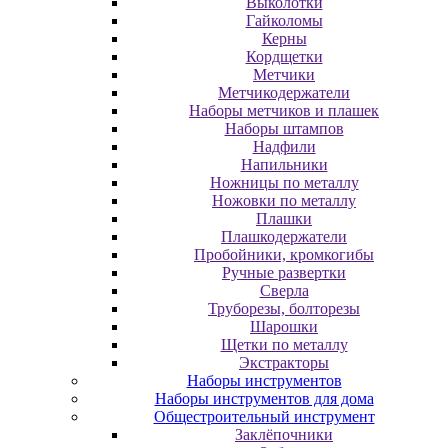
Выколотки
Гайколомы
Керны
Кордщетки
Метчики
Метчикодержатели
Наборы метчиков и плашек
Наборы штампов
Надфили
Напильники
Ножницы по металлу
Ножовки по металлу
Плашки
Плашкодержатели
Пробойники, кромкогибы
Ручные развертки
Сверла
Труборезы, болторезы
Шарошки
Щетки по металлу
Экcтpaктopы
Наборы инструментов
Наборы инструментов для дома
Общестроительный инструмент
Заклёпочники