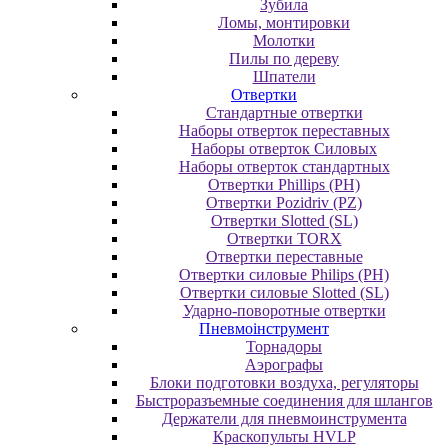
Зубила
Ломы, монтировки
Молотки
Пилы по дереву
Шпатели
Отвертки
Cтандартные отвертки
Наборы отверток переставных
Наборы отверток Силовых
Наборы отверток стандартных
Отвертки Phillips (PH)
Отвертки Pozidriv (PZ)
Отвертки Slotted (SL)
Отвертки TORX
Отвертки переставные
Отвертки силовые Philips (PH)
Отвертки силовые Slotted (SL)
Ударно-поворотные отвертки
Пневмоінструмент
Topнaдopы
Аэрографы
Блоки подготовки воздуха, регуляторы
Быстроразъемные соединения для шлангов
Держатели для пневмоинструмента
Краскопульты HVLP