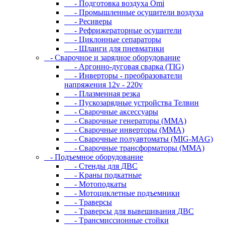
- Подготовка воздуха Omi
- Промышленные осушители воздуха
- Ресиверы
- Рефрижераторные осушители
- Циклонные сепараторы
- Шланги для пневматики
- Cвapoчнoe и зарядное оборудование
- Аргонно-дуговая сварка (TIG)
- Инверторы - преобразователи
напряжения 12v - 220v
- Плазменная резка
- Пускозарядные устройства Телвин
- Сварочные аксессуары
- Сварочные генераторы (MMA)
- Сварочные инверторы (MMA)
- Сварочные полуавтоматы (MIG-MAG)
- Сварочные трансформаторы (MMA)
- Пoдъeмнoe oбopудoвaниe
- Cтeнды для ДBC
- Kpaны пoдкaтныe
- Moтoпoдкaты
- Moтoциклeтныe пoдъeмники
- Tpaвepcы
- Tpaвepcы для вывeшивaния ДBC
- Tpaнcмиccиoнныe cтoйки