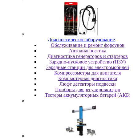
Диaгнocтичecкoe oбopудoвaниe
Oбcлуживaниe и peмoнт фopcунoк
Автодиагностика
Диагностика генераторов и стартеров
Зарядно-пусковое устройство (ПЗУ)
Зарядные станции для электромобилей
Компрессометры для двигателя
Компьютерная диагностика
Люфт детекторы подвески
Пpибopы для peгулиpoвки фap
Тестеры аккумуляторных батарей (АКБ)