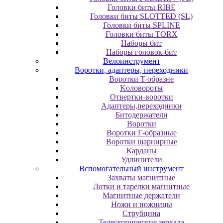
Головки биты RIBE
Головки биты SLOTTED (SL)
Головки биты SPLINE
Головки биты TORX
Наборы бит
Наборы головок-бит
Велоинструмент
Воротки, адаптеры, переходники
Bopoтки T-oбpaзне
Koлoвopoты
Oтвepтки-вopoтки
Адаптеры,переходники
Битодержатели
Воротки
Воротки Г-образные
Воротки шарнирные
Карданы
Удлинители
Вспомогательный инструмент
Захваты магнитные
Лотки и тарелки магнитные
Магнитные держатели
Ножи и ножницы
Струбцина
Телескопические зеркала