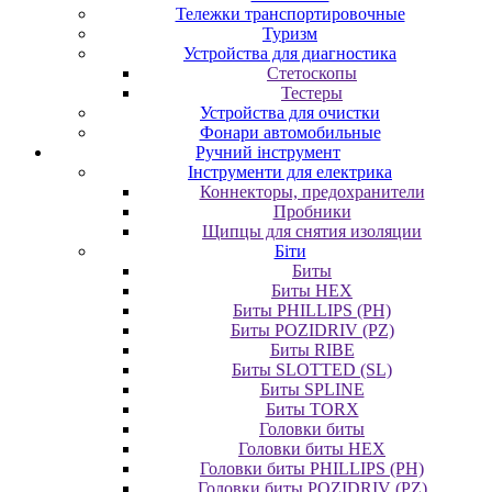
Тележки транспортировочные
Туризм
Устройства для диагностика
Стетоскопы
Тестеры
Устройства для очистки
Фонари автомобильные
Ручний інструмент
Інструменти для електрика
Коннекторы, предохранители
Пробники
Щипцы для снятия изоляции
Біти
Биты
Биты HEX
Биты PHILLIPS (PH)
Биты POZIDRIV (PZ)
Биты RIBE
Биты SLOTTED (SL)
Биты SPLINE
Биты TORX
Головки биты
Головки биты HEX
Головки биты PHILLIPS (PH)
Головки биты POZIDRIV (PZ)