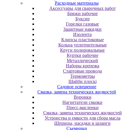
Расходные материалы
Аксессуары для сварочных работ
Брюки рабочие
Буксир
Горелки газовые
Защитные накидки
Изолента
Клипсы пластиковые
Кольца уплотнительные
Круги полировальные
Куртки рабочие
Металлический
Наборы крепежа
Стартовые провода
Термометры
Шайби плоскі
Садовое освещение
Смазка, замена технических жидкостей
Воронки
Нагнетатели смазки
Пресс-масленки
Смазка, замена технических жидкостей
Устроиства и емкости для сбора масла
Шприцы, насадки и шланги
Съемники