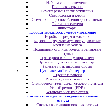
Наборы специнструмента
Поршневая группа
Ремонт резьбы свечи зажигания
Спецголовки и ключи
Съемники и преспособления для сальников
Топливная система
Фиксаторы
Коробка передач/ось/рулевое управление
Коробка передач и маховик
Коробка передач/ось/рулевое управление
Крепление колеса
Подшипник ступицы колеса и резиновые
втулки
Приводной вал и ступица колеса
Пружина подвески и амортизаторы
Рулевые тяги, шаровые опоры
Кузов автомобиля/интерьер
Отделка и панели
Ремонт кузова автомобиля
Стеклоочиститель/ рычаг стеклоочистителя
Умный ремонт (PDR)
Установка и снятие стекла
Система охлаждения / кондиционирование
воздуха
Система кондиционирования воздуха