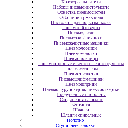
Краскораспылители
Наборы пневмоинструмента
Оснастка пневмосистем
Отбойники ржавчины
Пистолеты для подкачки колес
Пневмогайковерты
Пневмодрели
Пневмозаклёпочники
Пневмозачистные машинки
Пневмолобзики
Пневмомолотки
Пневмоножницы
Пневмоотрезные и зачистные инструменты
Пневмостеплеры
Пневмотрещотки
Пневмошлифмашинки
Пневмошприци
Пневмошуруповерты, пневмоотвертки
Продувочные пистолеты
Соединения на шланг
Фитинги
Шланги
Шланги спиральные
Полотно
Ступичные головки