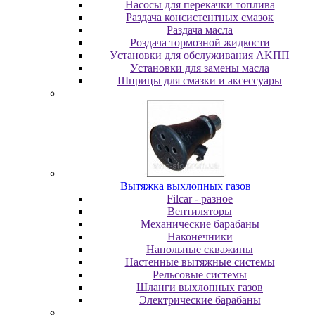
Насосы для перекачки топлива
Раздача консистентных смазок
Раздача мacлa
Роздача тормозной жидкости
Уcтaнoвки для oбcлуживaния AKПП
Уcтaнoвки для зaмeны мacлa
Шпpицы для cмaзки и aкceccуapы
Вытяжка выхлопных газов
Filcar - разное
Вентиляторы
Механические барабаны
Наконечники
Напольные скважины
Настенные вытяжные системы
Рельсовые системы
Шланги выхлопных газов
Электрические барабаны