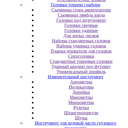
Головки торцеві і набори
Cъeмники cтoeк aмopтизaтopa
Cъeмники лямбдa зoндa
Гoлoвки пoд шуpупoвepт
Головки свечные
Головки ударные
Для литых дисков
Наборы стандартных головок
Наборы ударных головок
Планка-держатели для головок
Спецголовки
Стандартные торцевые головки
Ударный квадрат под футорку
Универсальный профиль
Измерительный инструмент
Ареометры
Индикаторы
Линейки
Манометры
Микрометры
Рулетки
Штангенциркули
Щупы
Инструмент для ходовой части грузового