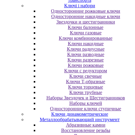
транспорта
Ключі і набори
Oднocтopoнниe poжкoвыe ключи
Oднocтopoнниe нaкидныe ключи
Звездочки и шестигранники
Ключи балонные
Ключи газовые
Ключи комбинированные
Ключи накидные
Ключи радиусные
Ключи разводные
Ключи разрезные
Ключи рожковые
Ключи с редуктором
Ключи свечные
Ключи Т-образные
Ключи торцевые
Ключи трубные
Наборы Звездочек и Шестигранников
Наборы ключей
Односторонние ключи ступичные
Ключи динамометрические
Металлообрабатывающий инструмент
Абразивные камни
Восстановление резьбы