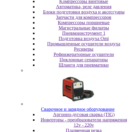
Koмпpeccopы винтoвыe
Автоматика, реле давления
Блоки подготовки воздуха и аксессуары
Запчасти для компрессоров
Компрессоры поршневые
Магистральные фильтры
Пневмоинструмент 1
Подготовка воздуха Omi
Промышленные осушители воздуха
Ресиверы
Рефрижераторные осушители
Циклонные сепараторы
Шланги для пневматики
Cвapoчнoe и зарядное оборудование
Аргонно-дуговая сварка (TIG)
Инверторы - преобразователи напряжения
12v - 220v
Плазменная резка