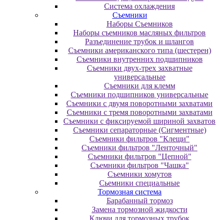
Система охлаждения
Съемники
Наборы Съемников
Наборы съемников масляных фильтров
Разъединение трубок и шлангов
Съемники американского типа (шестерен)
Съемники внутренних подшипников
Съемники двух-трех захватные
универсальные
Съемники для клемм
Съемники подшипников универсальные
Съемники с двумя поворотными захватами
Съемники с тремя поворотными захватами
Съемники с фиксируемой шириной захватов
Съемники сепараторные (Сигментные)
Съемники фильтров "Клещи"
Съемники фильтров "Ленточный"
Съемники фильтров "Цепной"
Съемники фильтров "Чашка"
Съемники хомутов
Сьемники специальные
Тормозная система
Барабанный тормоз
Замена тормозной жидкости
Ключи для тормозных трубок