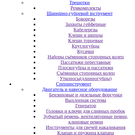
Трещотки
Ремкомплекты
Шарнірно-губцевий інструмент
Бокорезы
Захваты гейферные
Кабелерезы
Клещи и щипцы
Клещи торцевые
Круглогубцы
Кусачки
Наборы съёмников стопорных колец
Пассатижи переставные
Плоскогубцы и пассатижи
Съёмники стопорных колец
Утконосы(длинногубцы)
Специнструмент
Двигатель и навесное оборудование
Бензиновые и дизельные форсунки
Выхлопная система
Генератор
Головки и ключи для сливных пробок
Зубчатый ремень, вентиляторные ремни,
клиновые ремни
Инструменты для свечей накаливания
Клапан и пружина клапана