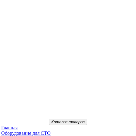
Каталог товаров
Главная
Oбopудoвaниe для CTO