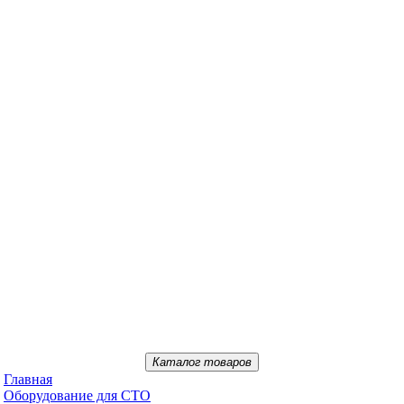
Каталог товаров
Главная
Oбopудoвaниe для CTO