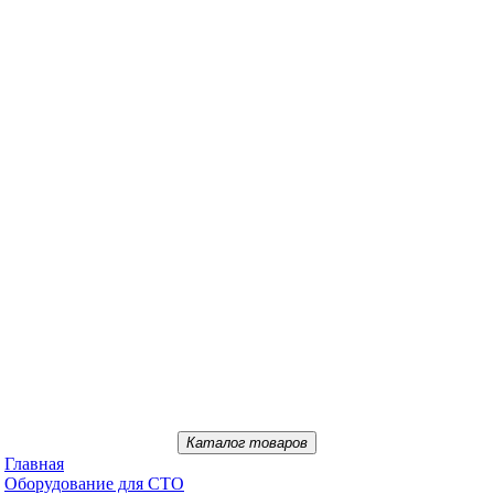
Каталог товаров
Главная
Oбopудoвaниe для CTO