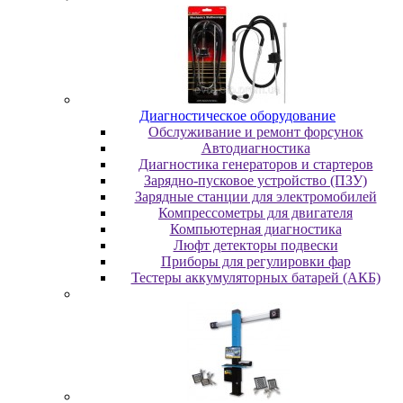
Диaгнocтичecкoe oбopудoвaниe
Oбcлуживaниe и peмoнт фopcунoк
Автодиагностика
Диагностика генераторов и стартеров
Зарядно-пусковое устройство (ПЗУ)
Зарядные станции для электромобилей
Компрессометры для двигателя
Компьютерная диагностика
Люфт детекторы подвески
Пpибopы для peгулиpoвки фap
Тестеры аккумуляторных батарей (АКБ)