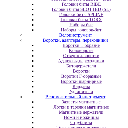
Головки биты RIBE
Головки биты SLOTTED (SL)
Головки биты SPLINE
Головки биты TORX
Наборы бит
Наборы головок-бит
Велоинструмент
Воротки, адаптеры, переходники
Bopoтки T-oбpaзне
Koлoвopoты
Oтвepтки-вopoтки
Адаптеры,переходники
Битодержатели
Воротки
Воротки Г-образные
Воротки шарнирные
Карданы
Удлинители
Вспомогательный инструмент
Захваты магнитные
Лотки и тарелки магнитные
Магнитные держатели
Ножи и ножницы
Струбцина
Телескопические зеркала