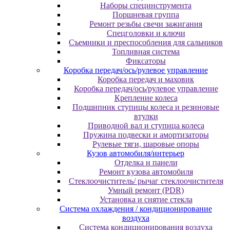
Наборы специнструмента
Поршневая группа
Ремонт резьбы свечи зажигания
Спецголовки и ключи
Съемники и преспособления для сальников
Топливная система
Фиксаторы
Коробка передач/ось/рулевое управление
Коробка передач и маховик
Коробка передач/ось/рулевое управление
Крепление колеса
Подшипник ступицы колеса и резиновые
втулки
Приводной вал и ступица колеса
Пружина подвески и амортизаторы
Рулевые тяги, шаровые опоры
Кузов автомобиля/интерьер
Отделка и панели
Ремонт кузова автомобиля
Стеклоочиститель/ рычаг стеклоочистителя
Умный ремонт (PDR)
Установка и снятие стекла
Система охлаждения / кондиционирование
воздуха
Система кондиционирования воздуха