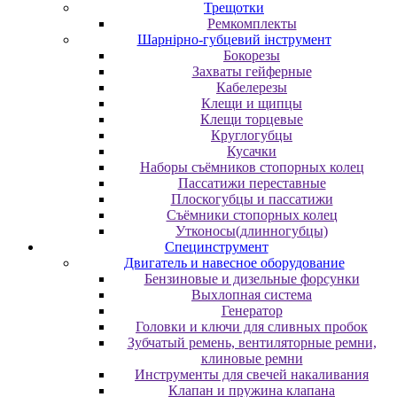
Трещотки
Ремкомплекты
Шарнірно-губцевий інструмент
Бокорезы
Захваты гейферные
Кабелерезы
Клещи и щипцы
Клещи торцевые
Круглогубцы
Кусачки
Наборы съёмников стопорных колец
Пассатижи переставные
Плоскогубцы и пассатижи
Съёмники стопорных колец
Утконосы(длинногубцы)
Специнструмент
Двигатель и навесное оборудование
Бензиновые и дизельные форсунки
Выхлопная система
Генератор
Головки и ключи для сливных пробок
Зубчатый ремень, вентиляторные ремни,
клиновые ремни
Инструменты для свечей накаливания
Клапан и пружина клапана