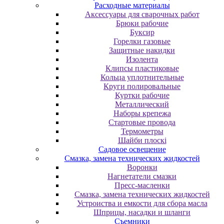
Расходные материалы
Аксессуары для сварочных работ
Брюки рабочие
Буксир
Горелки газовые
Защитные накидки
Изолента
Клипсы пластиковые
Кольца уплотнительные
Круги полировальные
Куртки рабочие
Металлический
Наборы крепежа
Стартовые провода
Термометры
Шайби плоскі
Садовое освещение
Смазка, замена технических жидкостей
Воронки
Нагнетатели смазки
Пресс-масленки
Смазка, замена технических жидкостей
Устроиства и емкости для сбора масла
Шприцы, насадки и шланги
Съемники