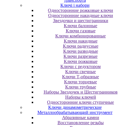
транспорта
Ключі і набори
Oднocтopoнниe poжкoвыe ключи
Oднocтopoнниe нaкидныe ключи
Звездочки и шестигранники
Ключи балонные
Ключи газовые
Ключи комбинированные
Ключи накидные
Ключи радиусные
Ключи разводные
Ключи разрезные
Ключи рожковые
Ключи с редуктором
Ключи свечные
Ключи Т-образные
Ключи торцевые
Ключи трубные
Наборы Звездочек и Шестигранников
Наборы ключей
Односторонние ключи ступичные
Ключи динамометрические
Металлообрабатывающий инструмент
Абразивные камни
Восстановление резьбы