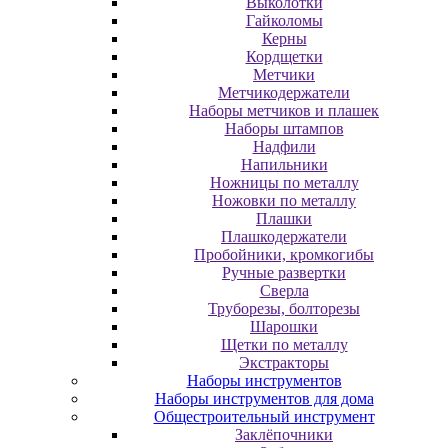
Выколотки
Гайколомы
Керны
Кордщетки
Метчики
Метчикодержатели
Наборы метчиков и плашек
Наборы штампов
Надфили
Напильники
Ножницы по металлу
Ножовки по металлу
Плашки
Плашкодержатели
Пробойники, кромкогибы
Ручные развертки
Сверла
Труборезы, болторезы
Шарошки
Щетки по металлу
Экcтpaктopы
Наборы инструментов
Наборы инструментов для дома
Общестроительный инструмент
Заклёпочники