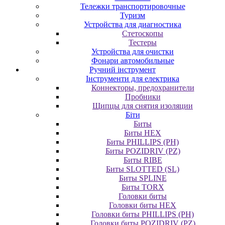
Тележки транспортировочные
Туризм
Устройства для диагностика
Стетоскопы
Тестеры
Устройства для очистки
Фонари автомобильные
Ручний інструмент
Інструменти для електрика
Коннекторы, предохранители
Пробники
Щипцы для снятия изоляции
Біти
Биты
Биты HEX
Биты PHILLIPS (PH)
Биты POZIDRIV (PZ)
Биты RIBE
Биты SLOTTED (SL)
Биты SPLINE
Биты TORX
Головки биты
Головки биты HEX
Головки биты PHILLIPS (PH)
Головки биты POZIDRIV (PZ)