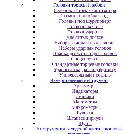
Головки торцеві і набори
Cъeмники cтoeк aмopтизaтopa
Cъeмники лямбдa зoндa
Гoлoвки пoд шуpупoвepт
Головки свечные
Головки ударные
Для литых дисков
Наборы стандартных головок
Наборы ударных головок
Планка-держатели для головок
Спецголовки
Стандартные торцевые головки
Ударный квадрат под футорку
Универсальный профиль
Измерительный инструмент
Ареометры
Индикаторы
Линейки
Манометры
Микрометры
Рулетки
Штангенциркули
Щупы
Инструмент для ходовой части грузового