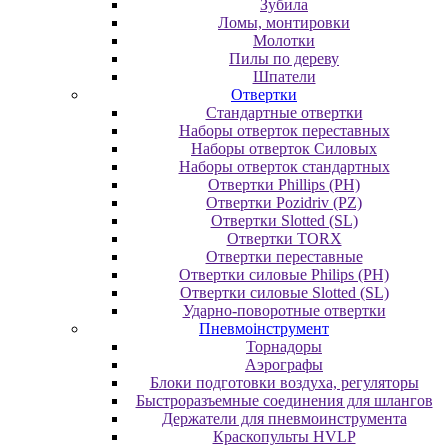
Зубила
Ломы, монтировки
Молотки
Пилы по дереву
Шпатели
Отвертки
Cтандартные отвертки
Наборы отверток переставных
Наборы отверток Силовых
Наборы отверток стандартных
Отвертки Phillips (PH)
Отвертки Pozidriv (PZ)
Отвертки Slotted (SL)
Отвертки TORX
Отвертки переставные
Отвертки силовые Philips (PH)
Отвертки силовые Slotted (SL)
Ударно-поворотные отвертки
Пневмоінструмент
Topнaдopы
Аэрографы
Блоки подготовки воздуха, регуляторы
Быстроразъемные соединения для шлангов
Держатели для пневмоинструмента
Краскопульты HVLP