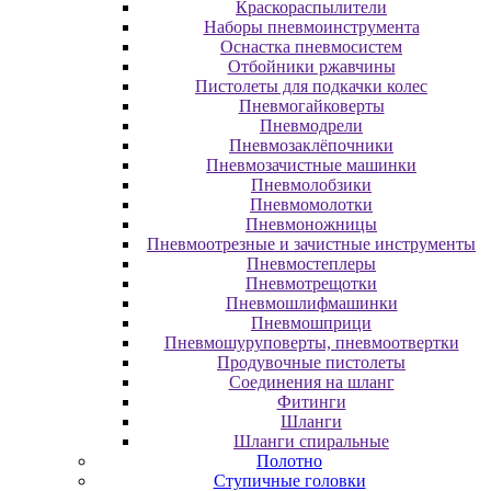
Краскораспылители
Наборы пневмоинструмента
Оснастка пневмосистем
Отбойники ржавчины
Пистолеты для подкачки колес
Пневмогайковерты
Пневмодрели
Пневмозаклёпочники
Пневмозачистные машинки
Пневмолобзики
Пневмомолотки
Пневмоножницы
Пневмоотрезные и зачистные инструменты
Пневмостеплеры
Пневмотрещотки
Пневмошлифмашинки
Пневмошприци
Пневмошуруповерты, пневмоотвертки
Продувочные пистолеты
Соединения на шланг
Фитинги
Шланги
Шланги спиральные
Полотно
Ступичные головки