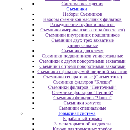
Система охлаждения
Съемники
Наборы Съемников
Наборы съемников масляных фильтров
Разъединение трубок и шлангов
Съемники американского типа (шестерен)
Съемники внутренних подшипников
Съемники двух-трех захватные
универсальные
Съемники для клемм
Съемники подшипников универсальные
Съемники с двумя поворотными захватами
Съемники с тремя поворотными захватами
Съемники с фиксируемой шириной захватов
Съемники сепараторные (Сигментные)
Съемники фильтров "Клещи"
Съемники фильтров "Ленточный"
Съемники фильтров "Цепной"
Съемники фильтров "Чашка"
Съемники хомутов
Сьемники специальные
Тормозная система
Барабанный тормоз
Замена тормозной жидкости
Ключи для тормозных трубок