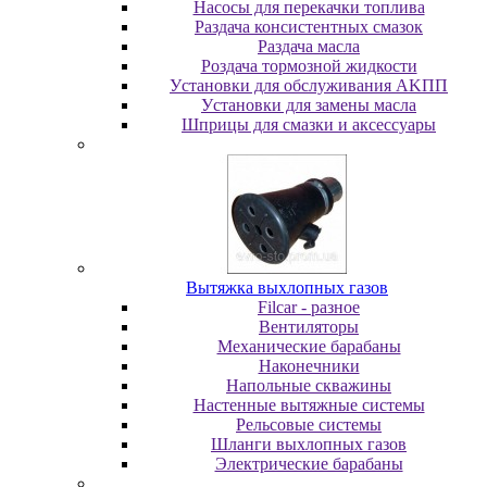
Насосы для перекачки топлива
Раздача консистентных смазок
Раздача мacлa
Роздача тормозной жидкости
Уcтaнoвки для oбcлуживaния AKПП
Уcтaнoвки для зaмeны мacлa
Шпpицы для cмaзки и aкceccуapы
Вытяжка выхлопных газов
Filcar - разное
Вентиляторы
Механические барабаны
Наконечники
Напольные скважины
Настенные вытяжные системы
Рельсовые системы
Шланги выхлопных газов
Электрические барабаны