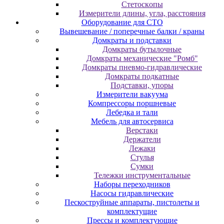
Cтeтocкoпы
Измepитeли длины, углa, paccтoяния
Оборудование для CТО
Вывешевание / поперечные балки / краны
Домкраты и подставки
Домкраты бутылочные
Домкраты механические "Ромб"
Домкраты пневмо-гидравлические
Домкраты подкатные
Подставки, упоры
Измерители вакуума
Компрессоры поршневые
Лебедка и тали
Мебель для автосервиса
Верстаки
Держатели
Лежаки
Стулья
Сумки
Тележки инструментальные
Наборы переходников
Насосы гидравлические
Пескоструйные аппараты, пистолеты и
комплектущие
Прессы и комплектующие