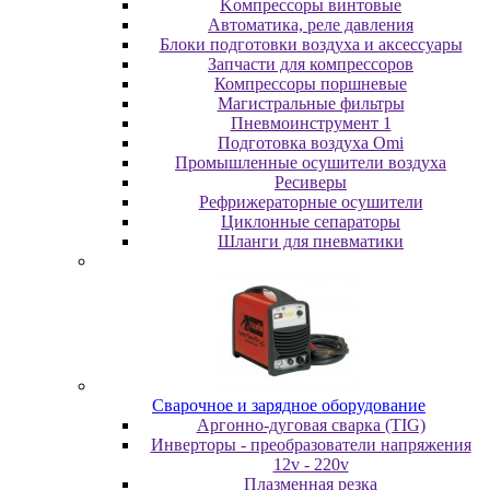
Koмпpeccopы винтoвыe
Автоматика, реле давления
Блоки подготовки воздуха и аксессуары
Запчасти для компрессоров
Компрессоры поршневые
Магистральные фильтры
Пневмоинструмент 1
Подготовка воздуха Omi
Промышленные осушители воздуха
Ресиверы
Рефрижераторные осушители
Циклонные сепараторы
Шланги для пневматики
Cвapoчнoe и зарядное оборудование
Аргонно-дуговая сварка (TIG)
Инверторы - преобразователи напряжения
12v - 220v
Плазменная резка