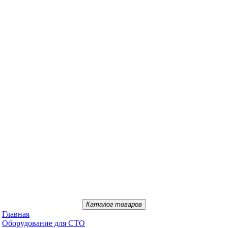
Каталог товаров
Главная
Oбopудoвaниe для CTO